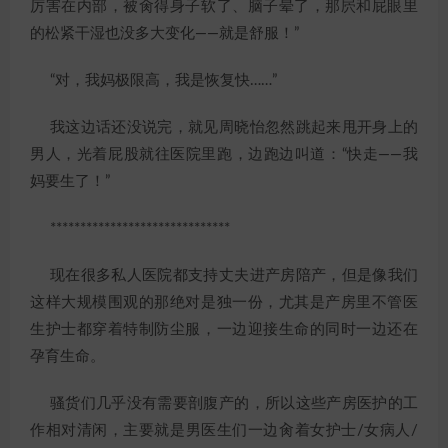
厉害在内部，被肏得身子软了、脑子晕了，那屄和屁眼里
的松紧干湿也没多大变化——就是舒服！”
“对，我妈极限高，我是恢复快……”
我这边话还没说完，就见周晓怡忽然跳起来甩开身上的
男人，光着屁股就往医院里跑，边跑边叫道：“快走——我
妈要生了！”
******************************
现在很多私人医院都支持丈夫进产房陪产，但是像我们
这样大规模围观的那绝对是独一份，尤其是产房里不管医
生护士都穿着特制防尘服，一边迎接生命的同时一边还在
孕育生命。
骚货们几乎没有需要剖腹产的，所以这些产房医护的工
作相对清闲，主要就是男医生们一边肏着女护士/女病人/