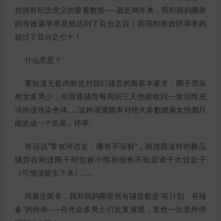
也很有纪念意义的重要数据——最近两年来，我和我妈圈里
的有效避孕率竟然达到了百分之百！而同时有效怀孕率则
超过了百分之七十！
什么意思？
要知道无套内射是对我们骚货的最基本要求，圈子里虽
然女多男少，但普通骚货每两到三天也能收到一发活性充
沛的遗传染色体……这种灌溉频率对绝大多数健康女性都只
能造成一个后果，怀孕。
俗话说“常在河边走，哪有不湿鞋”，就连我这样的极品
骚货在刚进圈子时也被小伟和他爸不知是谁干大过肚子
（可惜没能生下来）……
而最近两年，我和我妈圈里所有骚货都是“有计划、有报
备”的怀孕——任凭众多男士们反复灌溉，竟然一次意外情