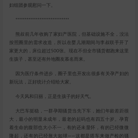
妇组团参观慰问一下。
*****************************
熊叔前几年收购了家妇产医院，但基础设施不全，没法
按照圈里的需求改造，所以在婴儿潮期间与李叔联手开了
家更大的，床位超过500张。现在不但全市骚货都跑来这里
生孩子，甚至还有外地圈友慕名而来。
因为医疗条件进步，圈子里也开发出很多有关孕产妇的
新玩法，正好统计介绍给大家。
今天风和日丽，正是生孩子的好天气。
大巴车挺稳，一群孕期骚货当先下车，她们年龄差距很
大，最小的明显未成年，最老的起码也有四五十岁。孕育
着生命的腹部也大小不一，有的还未显怀，有的已经微微
隆起，还有的已经胀大如球——这都是搭车来做产检的骚