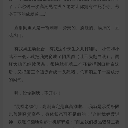
了，几秒钟一次高潮见过没？绝对让你拥有生死予夺、号
令天下的成就感……”
直播间里又是一顿刷屏，赞美的、质疑的、膜拜的，五
花八门。
有我妈主动配合，有我这个亲生女儿打辅助，小伟和小
武不一会儿就把我妈肏成了阿黑颜（吐舌头翻白眼）。两
杆大鸡巴继续屠杀，很快就把第二个骚货捅到口吐白沫
后，又把第三个骚货肏成一头死猪，总算消去了一路跋涉
的闷气。
呀，没轮到我，不开心！
“哎呀老铁们，高潮肯定是真高潮啦……我就是承受极限
比普通骚货高些，身体状态可不是假的！”这时我妈缓过
神，双腿打颤地拿起手机解释道：“而且我们极品骚货主要