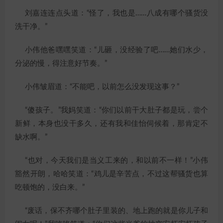
刘嘉连连点头道：“怪了，我也是……八成有哪个骚货没
洗干净。”
小伟他爸嘿嘿笑道：“儿砸，没经验了吧……她们水少，
分泌的慢，得注意好节奏。”
小伟皱眉道：“不能吧，以前怎么没发现这事？”
“傻孩子。”我妈笑道：“你们以前干大肚子都是玩，尝个
新鲜，本身也没干多久，还有我和佳怡伺候着，那肯定不
缺水啊。”
“也对，今天我们是当义工来的，和以前不一样！”小伟
豁然开朗，哈哈笑道：“鸡儿是辛苦点，不过这帮骚货也算
吃顿饱的，没白来。”
“废话，保不齐哪个肚子里装的、地上跑的就是你儿子和