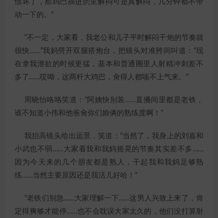
惯坏了，那鸡巴插进屄里解闷可是真解闷，几分钟都不带
动一下的。”
“不一定，大家看，我老公和儿子平时解闷干炮的节奏就
很快……”我妈劈开双腿搭炮台，把镜头对准胯间叫道：“现
在拿我泄欲的时候更猛，基本和普通圈里人射精冲刺差不
多了……哎呦，这两杆大鸡巴，肏得人都喘不上气来。”
周晓怡咯咯笑道：“阿姨快别装……直播间里都是老铁，
谁不知道小伟和他爸肏你们娘俩的熟练度啊！”
我抬高镜头给出远景，笑道：“当然了，我身上的刘嘉和
小武也不弱……大家看我和我妈摇晃的节奏其实差不多……
因为今天来的几个朋友都是熟人，干起我和我妈足够熟
练……当然主要原因还是我活儿好哈！”
“老铁们别急……大家理解一下……这男人兴致上来了，肯
定得爽够才能停……也不会耽误大家太久的，他们没打算射