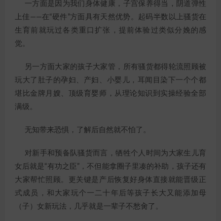
一方面是因为我们身体健康，子宫保养得当，阴道弹性
上佳——在“硬件”方面具有天然优势。起码半数以上骚货在
生育前就玩过各类重口扩张，提前体验过类似分娩的感
觉。
另一方面大家的孩子大家管，所有骚货都得轮流照顾被
玩大了肚子的孕妇、产妇、小婴儿，耳闻目染下一个个都
堪比金牌月嫂、顶级育婴师，从理论知识到实操经验全部
满级。
无知带来恐惧，了解后自然就不怕了。
对新手和预备队骚货而言，牺牲个人时间为大家生儿育
女后就是“有功之臣”，不但能拿圈子里凑的补助，孩子还有
大家帮忙照顾。更关键是产后恢复好身体直接就能晋级正
式成员，和大家玩个一二十年后等孩子长大又能添加母
（子）女新玩法，几乎就是一辈子不愁肏了。