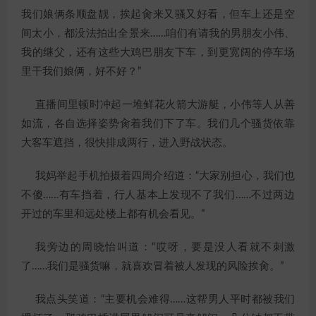
我们娘俩条顺盘靓，挨起肏来又骚又好看，但车上还是空
间太小，都没法拍出全景来……咱们有请我的男朋友小伟、
我的继父，还有这些大鸡巴朋友下车，到更宽阔的停车场
里干我们娘俩，好不好？”
直播间里顿时冲起一堆鲜花火箭大游艇，小伟等人从善
如流，各自选择姿势肏着我们下了车。我们几个骚货依靠
大客车遮挡，很快排成两行，进入野战状态。
我妈举起手机拍摄着四周介绍道：“大家别担心，我们也
不傻……有车挡着，行人基本上发现不了我们……不过两边
开过的车里和远处楼上都有机会看见。”
我旁边的周晓怡叫道：“哎呀，要是没人看就不刺激
了……我们是骚货嘛，就喜欢冒着被人发现的风险挨肏。”
我点头笑道：“主要机会难得……这帮男人平时都被我们