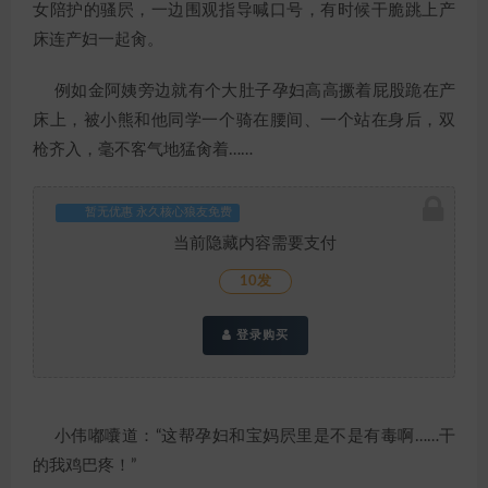
女陪护的骚屄，一边围观指导喊口号，有时候干脆跳上产
床连产妇一起肏。
例如金阿姨旁边就有个大肚子孕妇高高撅着屁股跪在产
床上，被小熊和他同学一个骑在腰间、一个站在身后，双
枪齐入，毫不客气地猛肏着……
暂无优惠 永久核心狼友免费
当前隐藏内容需要支付
10发
登录购买
小伟嘟囔道：“这帮孕妇和宝妈屄里是不是有毒啊……干
的我鸡巴疼！”