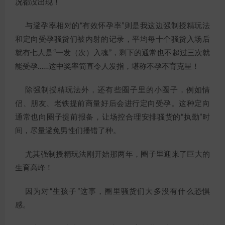
况都没出现！
与避孕率相对的“有效怀孕率”则是我这边强制授精玩法
和定向受孕骚货们被内射的记录，平均每十个骚货入场后
就有七人是“一发（次）入魂”，剩下的通常也不超过三次就
能受孕……这中奖率简直令人发指，堪称不孕不育克星！
除强制授精玩法外，还有些圈子里的小圈子，例如情
侣、朋友、老铁提前商量好后会进行定向受孕。这种定向
通常也向圈子提前报备，让场控合理安排骚货的“执勤”时
间，尽量避免男性们播错了种。
尤其强制授精玩法刚开始那两年，圈子里迎来了巨大的
生育高峰！
因为对“生孩子”这事，圈里骚货们大多没有什么恐惧
感。