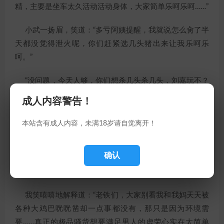
精，主要是坐车太久活动活动身体，大家简单乐呵乐呵……”
小武一扬眉，笑道：“多亏阿姨提醒，我就说怎么肏了半
天都没觉得泄火呢，你们赶紧选几头猪出来让我乐呵乐
呵。”
“没问题，今天人够，你们想杀几头杀几头，刘嘉玩不？
哎，小伟要上？那正好从我妈开始吧……我收尾。”我调转镜
成人内容警告！
头，拍摄小武从我身上离开，与小伟他爸交换位置，两人
一上一下将我妈夹住。
本站含有成人内容，未满18岁请自觉离开！
开肏，几乎在他们的大鸡巴刚一动，我妈胯间顿时就喷
确认
出几股晶莹水箭，双腿绷直、娇躯剧颤，瞬间就高潮了，
扯着嗓子杀猪一样嗷嗷叫唤起来。
我笑嘻嘻地解释道：“老铁们，大家别看我和我妈天天被
各种大鸡巴咣咣凿却一点事都没有，那只是因为环境需
要……真正的极品骚货想要满足男人的虚荣心实在太简单