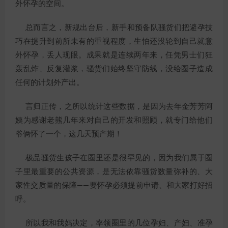
外怀孕的空间。
总而言之，新规出台后，新手和预备队骚货们把避孕技
巧在提升到前所未有的重视程度，生怕还没轮到自己就意
外怀孕，丢人现眼。成果就是连续两年来，任凭男士们狂
轰乱炸、反复灌浆，骚货们始终坚守防线，没给圈子造成
任何的计划外产出。
言归正传，之所以统计这些数据，是因为去年金芳芳阿
姨为感谢老熊几年来对自己的开发和照顾，就专门给他们
爷俩怀了一个，这几天预产期！
极品骚货生孩子在圈里还是很罕见的，因为我们属于圈
子里最重要的公共资源，是无法依靠骚货数量弥补的、大
家性交质量的保障——要怀孕必须提前申请、和大家打好招
呼。
所以我和我妈决定，率领圈里的几位孕妇、产妇、准孕