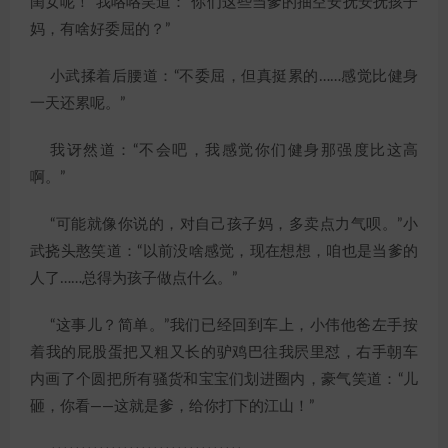
闺女呢！”我咯咯笑道：“你们这些当爹的抽空安抚安抚孩子
妈，有啥好委屈的？”
小武揉着后腰道：“不委屈，但真挺累的……感觉比健身
一天还累呢。”
我讶然道：“不会吧，我感觉你们健身那强度比这高
啊。”
“可能就像你说的，对自己孩子妈，多卖点力气呗。”小
武挠头憨笑道：“以前没啥感觉，现在想想，咱也是当爹的
人了……总得为孩子做点什么。”
“这事儿？简单。”我们已经回到车上，小伟他爸左手按
着我的屁股蛋把又粗又长的驴鸡巴往我屄里怼，右手朝车
内画了个圆把所有骚货和宝宝们划进圈内，豪气笑道：“儿
砸，你看——这就是爹，给你打下的江山！”