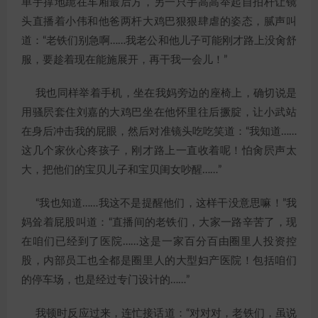
单手撑地跪在车厢最后方，另一只手高高举起自拍杆让镜
头直播着小伟和他爸两杆大鸡巴狠狠肆虐的姿态，腻声叫
道：“老铁们别急啊……我老公和他儿子可能刚才路上没肏舒
服，要趁着现在能施展开，再干我一会儿！”
我也同样举着手机，坐在我妈旁边的座椅上，确切说是
用骚屄套住刘嘉的大鸡巴坐在他怀里往后撅腚，让小武站
在身后冲击我的屁眼，然后对准镜头吃吃笑道：“我知道……
这几个家伙心疼孩子，刚才路上一直收着呢！怕肏屄声太
大，把他们的宝贝儿子和宝贝闺女吵醒……”
“我也知道……我这不是提醒他们，这样干没意思嘛！”我
妈耸着屁股叫道：“直播间的老铁们，大家一路辛苦了，现
在咱们已经到了医院……这是一家百分百由圈里人投资控
股，内部员工也全都是圈里人的大型妇产医院！包括咱们
的停车场，也是经过专门设计的……”
我顿时反应过来，连忙接话道：“对对对，老铁们，虽说