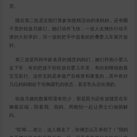
货。
随后第二批是近期打算参加授精活动的准妈妈，还有圈
子里的轮值月嫂们，她们动作飞快，一波人去搀扶行动不
便的大肚孕妇，另一波则把手中提着的折叠婴儿车展开放
好。
第三波是同样年龄各异的骚货妈妈们，她们怀抱小婴儿
走下车，有的把孩子轻轻放在婴儿车里，有的则继续抱着
宝宝前行。这些宝妈是来做产后检查和康复的，其中有好
几位妈妈都处于坦胸露乳的状态，甚至乳头还在滴奶。
轮值月嫂的数量明显有些少，那是因为还有波骚货在车
辆最后端，陪着我、我妈、周晓怡一起让男士们抽插解
闷。
“哎呦……老公，这人都走了，你俩怎么又来劲了！”我妈