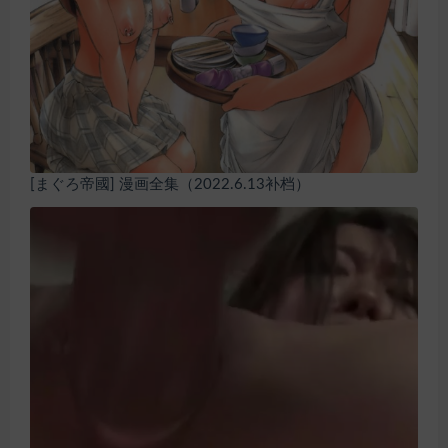
[まぐろ帝國] 漫画全集（2022.6.13补档）