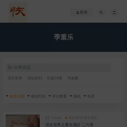
登录
季重乐
分类筛选
淫生世界
佳怡系列
长篇18禁
书友圈
发布日期
修改时间
评论数量
随机
热度
huiasd
淫生系列之重乐酒店
淫生世界之重乐酒店 二六章