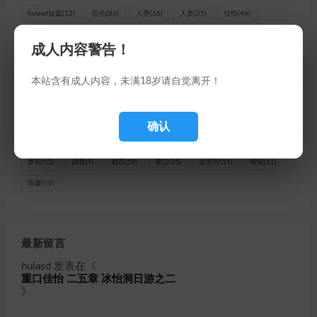
huiasd短篇
(12)
乱伦
(86)
人兽
(16)
人妻
(25)
佳怡
(46)
兽交
(19)
合家
(9)
周晓怡
(12)
和谐公司
(8)
在线福利
(8)
成人内容警告！
季重乐
(10)
密室
(9)
小美
(8)
徐颖
(8)
李佳
(20)
李晓红
(11)
李正义
(17)
林冰
(16)
林雨涵
(9)
校园
(32)
母女
(102)
母子
(8)
本站含有成人内容，未满18岁请自觉离开！
淫生外传
(64)
淫纪元
(17)
父子
(42)
玄幻
(15)
王五
(21)
王佐林
(13)
王佐洋
(8)
王冰
(32)
王勃
(10)
王小燕
(9)
确认
王尧
(32)
王明明
(10)
王翠花
(8)
短篇
(9)
福利
(27)
群交
(152)
萝莉
(15)
调教
(9)
都市
(58)
重口
(25)
金芳芳
(11)
铭铭
(11)
陈媛
(10)
最新留言
huiasd
发表在《
重口佳怡 二五章 冰怡洞日游之二
》