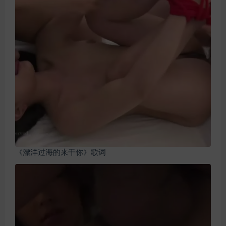
《漂洋过海的来干你》歌词