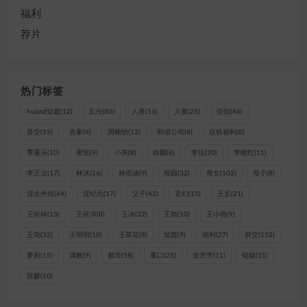
福利
荐片
热门标签
huiasd短篇
(12)
乱伦
(86)
人兽
(16)
人妻
(25)
佳怡
(46)
兽交
(19)
合家
(9)
周晓怡
(12)
和谐公司
(8)
在线福利
(8)
季重乐
(10)
密室
(9)
小美
(8)
徐颖
(8)
李佳
(20)
李晓红
(11)
李正义
(17)
林冰
(16)
林雨涵
(9)
校园
(32)
母女
(102)
母子
(8)
淫生外传
(64)
淫纪元
(17)
父子
(42)
玄幻
(15)
王五
(21)
王佐林
(13)
王佐洋
(8)
王冰
(32)
王勃
(10)
王小燕
(9)
王尧
(32)
王明明
(10)
王翠花
(8)
短篇
(9)
福利
(27)
群交
(152)
萝莉
(15)
调教
(9)
都市
(58)
重口
(25)
金芳芳
(11)
铭铭
(11)
陈媛
(10)