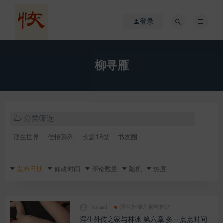
登录
柳寻雁
分类筛选
淫生世界
佳怡系列
长篇18禁
书友圈
发布日期
修改时间
评论数量
随机
热度
huiasd
淫生外传之家与林冰
淫生外传之家与林冰 第六章 多一点点时间