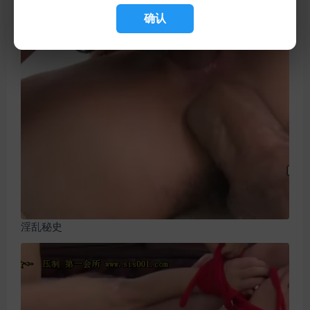
确认
淫乱秘史