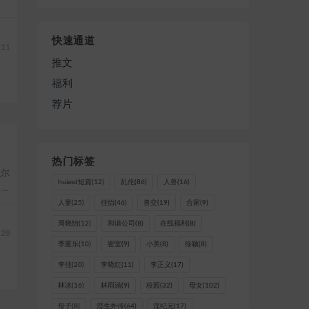
快速通道
11
推文
福利
荐片
热门标签
贝尔
huiasd短篇
(12)
乱伦
(86)
人兽
(16)
，
人妻
(25)
佳怡
(46)
兽交
(19)
合家
(9)
周晓怡
(12)
和谐公司
(8)
在线福利
(8)
28
季重乐
(10)
密室
(9)
小美
(8)
徐颖
(8)
李佳
(20)
李晓红
(11)
李正义
(17)
林冰
(16)
林雨涵
(9)
校园
(32)
母女
(102)
母子
(8)
淫生外传
(64)
淫纪元
(17)