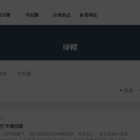
18禁
书友圈
分类热点
备用网址
绿帽
8禁
书友圈
热度
佳怡
 打卡谁怕谁
，就不隐藏了。 属于稍微正统的绿帽风格，不喜勿入。 祝大家端午安康！