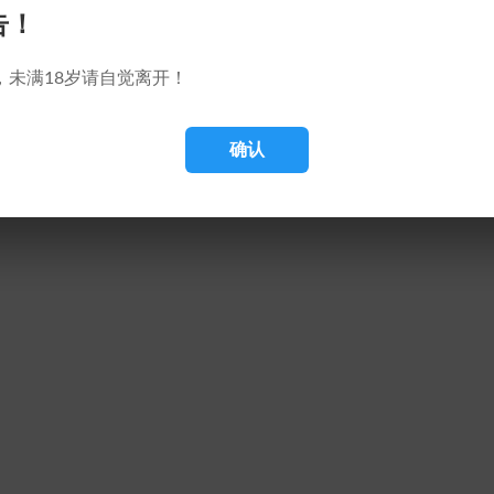
告！
，未满18岁请自觉离开！
确认