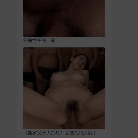
刘海性福的一家
《熊家父子大杂烩》音频找到原因了