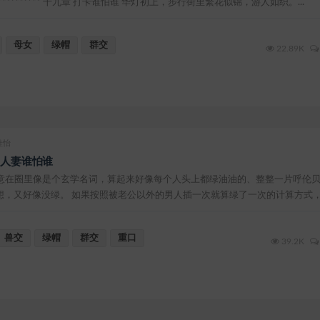
**************** 十九章 打卡谁怕谁 华灯初上，步行街里繁花似锦，游人如织。...
母女
绿帽
群交
22.89K
佳怡
 人妻谁怕谁
意在圈里像是个玄学名词，算起来好像每个人头上都绿油油的、整整一片呼伦
想，又好像没绿。 如果按照被老公以外的男人插一次就算绿了一次的计算方式
形容...
兽交
绿帽
群交
重口
39.2K