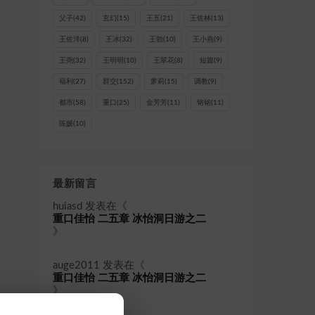
父子
(42)
玄幻
(15)
王五
(21)
王佐林
(13)
王佐洋
(8)
王冰
(32)
王勃
(10)
王小燕
(9)
王尧
(32)
王明明
(10)
王翠花
(8)
短篇
(9)
福利
(27)
群交
(152)
萝莉
(15)
调教
(9)
都市
(58)
重口
(25)
金芳芳
(11)
铭铭
(11)
陈媛
(10)
最新留言
huiasd
发表在《
重口佳怡 二五章 冰怡洞日游之二
》
auge2011
发表在《
重口佳怡 二五章 冰怡洞日游之二
》