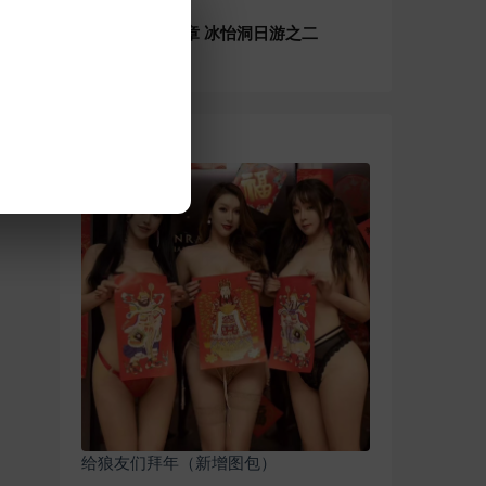
sglf
发表在《
重口佳怡 二五章 冰怡洞日游之二
》
随机推荐
给狼友们拜年（新增图包）