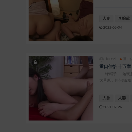
************
人妻
李婉黛
2022-06-04
huiasd
重口
重口佳怡 十五章
绿帽子——这玩
大草原，但仔细想
那呼伦贝尔草原都不够
人兽
人妻
2021-07-26