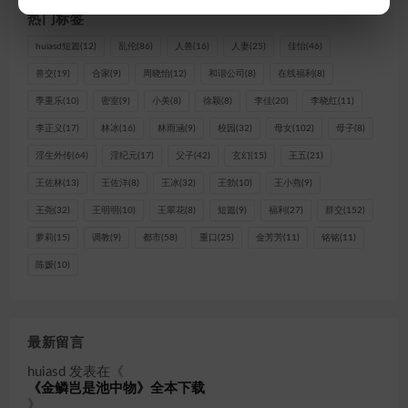
热门标签
huiasd短篇
(12)
乱伦
(86)
人兽
(16)
人妻
(25)
佳怡
(46)
兽交
(19)
合家
(9)
周晓怡
(12)
和谐公司
(8)
在线福利
(8)
季重乐
(10)
密室
(9)
小美
(8)
徐颖
(8)
李佳
(20)
李晓红
(11)
李正义
(17)
林冰
(16)
林雨涵
(9)
校园
(32)
母女
(102)
母子
(8)
淫生外传
(64)
淫纪元
(17)
父子
(42)
玄幻
(15)
王五
(21)
王佐林
(13)
王佐洋
(8)
王冰
(32)
王勃
(10)
王小燕
(9)
王尧
(32)
王明明
(10)
王翠花
(8)
短篇
(9)
福利
(27)
群交
(152)
萝莉
(15)
调教
(9)
都市
(58)
重口
(25)
金芳芳
(11)
铭铭
(11)
陈媛
(10)
最新留言
huiasd
发表在《
《金鳞岂是池中物》全本下载
》