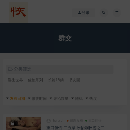
登录
群交
分类筛选
淫生世界
佳怡系列
长篇18禁
书友圈
发布日期
修改时间
评论数量
随机
热度
huiasd
最新发布
重口佳怡
重口佳怡 二五章 冰怡洞日游之二