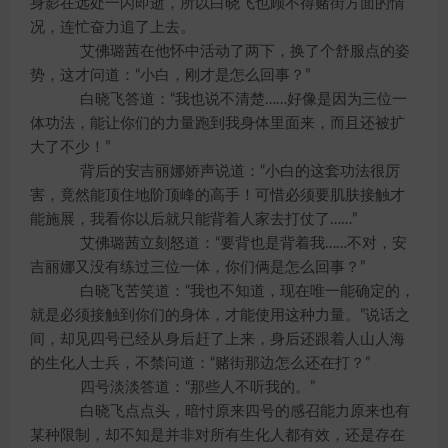
身影在远处一闪即逝，所以白晓飞也顾不得赌街方面的情
况，连忙奋力追了上去。
艾佛璐茜在他怀中活动了两下，换了个舒服点的姿
势，这才问道：“小白，刚才是怎么回事？”
白晓飞答道：“我也说不清楚……好像是因为三位一
体功法，能让你们的力量跑到我身体里面来，而且还被扩
大了不少！”
背后的安吉丽娜娇声说道：“小白的这套功法很厉
害，竟然能顶住地阶顶峰的高手！可惜必须要肌肤接触才
能施展，我看你以后就只能背着人家去打仗了……”
艾佛璐茜立刻怒道：“要背也是背着我……不对，安
吉丽娜又没有练过三位一体，你们俩是怎么回事？”
白晓飞苦笑道：“我也不知道，现在唯一能确定的，
就是必须接触到你们的身体，才能使用这种力量。”说话之
间，却见四号已经从身后赶了上来，身后还跟着人山人海
的生化人士兵，不禁问道：“赌街那边怎么还在打？”
四号淡淡答道：“那些人不听我的。”
白晓飞点点头，暗忖原来四号的感召能力原来也有
某种限制，却不知是并非对所有生化人都有效，还是存在