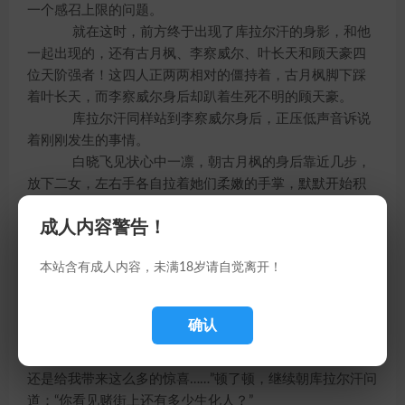
一个感召上限的问题。
就在这时，前方终于出现了库拉尔汗的身影，和他
一起出现的，还有古月枫、李察威尔、叶长天和顾天豪四
位天阶强者！这四人正两两相对的僵持着，古月枫脚下踩
着叶长天，而李察威尔身后却趴着生死不明的顾天豪。
库拉尔汗同样站到李察威尔身后，正压低声音诉说
着刚刚发生的事情。
白晓飞见状心中一凛，朝古月枫的身后靠近几步，
放下二女，左右手各自拉着她们柔嫩的手掌，默默开始积
蓄力量。
成人内容警告！
四号则冷冷停下脚步，和双方成犄角之势，他身后
那些陆续赶来的生化人士兵井然有序而又鸦雀无声地把这
本站含有成人内容，未满18岁请自觉离开！
个广场包围了起来。
李察威尔藏在护甲后的目光闪动，先后从四号、白
确认
晓飞、古月枫身上掠过，终于轻轻叹道：“我本来以为，已
经把所有可能发生的意外因素都解决掉了……没想到，你们
还是给我带来这么多的惊喜……”顿了顿，继续朝库拉尔汗问
道：“你看见赌街上还有多少生化人？”