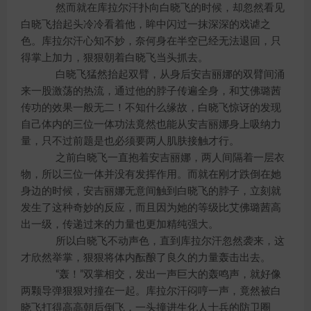
然而就在库拉尔汗扑向白晓飞的时候，却忽然看见
白晓飞抬起头冷冷看着他，眸中闪过一抹深深的戏谑之
色。库拉尔汗心知不妙，奈何身在半空已经无法退回，只
得掌上加力，狠狠朝着白晓飞当头抓去。
白晓飞猛然抬起双臂，从身后安吉丽娜的双臂间涌
来一股激荡的热流，通过他的脖子传遍全身，和艾佛璐茜
传功的效果一般无二！不知什么缘故，白晓飞惊讶的发现
自己体内的三位一体功法竟然也能从安吉丽娜身上吸纳力
量，只不过前题是也必须要两人肌肤接触才行。
之前白晓飞一直抱着安吉丽娜，两人间隔着一层衣
物，所以三位一体并没有发挥作用。而就在刚才跌倒在她
身边的时候，安吉丽娜无意间触到白晓飞的脖子，立刻就
发生了这种奇妙的反应，而且因为她的等级比艾佛璐茜高
出一级，传递过来的力量也更加精纯强大。
所以白晓飞不动声色，直到库拉尔汗忽然袭来，这
才欣然举掌，狠狠将体内酝酿了良久的力量轰击出去。
“轰！”双掌相交，发出一声巨大的轰鸣声，就好像
两颗导弹狠狠对撞在一起。库拉尔汗闷哼一声，竟然被白
晓飞打得高高朝后倒飞，一头撞进生化人士兵的防卫圈