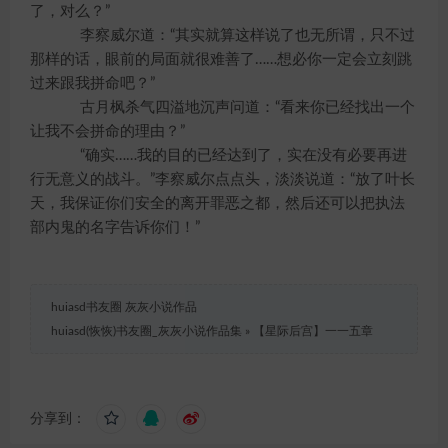
了，对么？”
李察威尔道：“其实就算这样说了也无所谓，只不过
那样的话，眼前的局面就很难善了……想必你一定会立刻跳
过来跟我拼命吧？”
古月枫杀气四溢地沉声问道：“看来你已经找出一个
让我不会拼命的理由？”
“确实……我的目的已经达到了，实在没有必要再进
行无意义的战斗。”李察威尔点点头，淡淡说道：“放了叶长
天，我保证你们安全的离开罪恶之都，然后还可以把执法
部内鬼的名字告诉你们！”
huiasd书友圈 灰灰小说作品
huiasd(恢恢)书友圈_灰灰小说作品集
»
【星际后宫】一一五章
分享到：