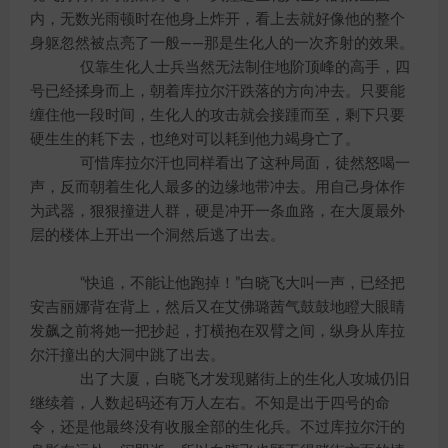
内，无数光雨顿时在他身上炸开，看上去就好像他的整个
身躯忽然被点亮了一般——那是生化人的一次齐射的效果。
仅靠生化人士兵当然无法制住地阶顶峰的高手，四
号已经揉身而上，朝着库拉尔汗跌落的方向冲去。只要能
缠住他一段时间，生化人的攻击就会接踵而至，剩下只要
硬生生的耗下去，也绝对可以耗到他力竭身亡了。
可惜库拉尔汗也同样看出了这种局面，徒然怒喝一
声，反而朝着生化人最多的边缘地带冲去。用自己身体作
为武器，狠狠撞进人群，硬是冲开一条血路，在大厦最外
层的楼体上开出一个洞然后逃了出去。
“快追，不能让他跑掉！”白晓飞大叫一声，已经把
安吉丽娜背在背上，然后又在艾佛璐茜气鼓鼓地瞪大眼睛
发飙之前将她一把抄起，打横抱在双臂之间，纵身从库拉
尔汗撞出的大洞中跳了出去。
出了大厦，白晓飞才发现赌街上的生化人攻城仍旧
继续着，人数起码还有万人左右。不知是出于四号的命
令，还是他最终没有收服全部的生化兵。不过库拉尔汗的