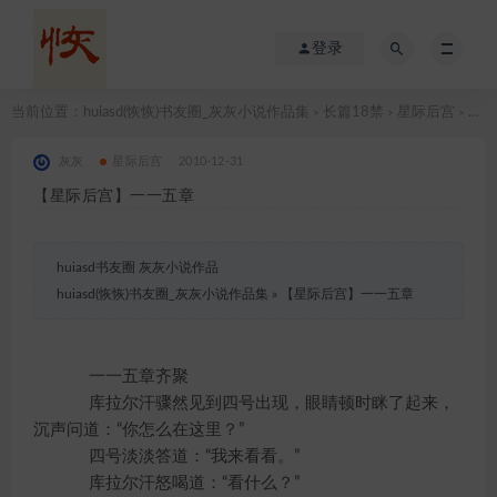
登录
当前位置：
huiasd(恢恢)书友圈_灰灰小说作品集
长篇18禁
星际后宫
【星际后宫】一一五章
>
>
>
灰灰
星际后宫
2010-12-31
【星际后宫】一一五章
huiasd书友圈 灰灰小说作品
huiasd(恢恢)书友圈_灰灰小说作品集
»
【星际后宫】一一五章
一一五章齐聚
库拉尔汗骤然见到四号出现，眼睛顿时眯了起来，
沉声问道：“你怎么在这里？”
四号淡淡答道：“我来看看。”
库拉尔汗怒喝道：“看什么？”