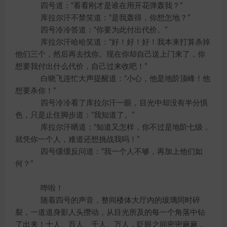
四号道：“看看刚才是谁在用开花弹轰我？”
库拉尔汗不禁笑道：“是我轰得，你想怎地？”
四号冷冷答道：“你要为此付出代价。”
库拉尔汗哈哈笑道：“好！好！好！我本来打算杀掉
他们三个，然后再去找你。现在你却自己送上门来了，你
想要我付出什么代价，自己过来收吧！”
白晓飞连忙大声提醒道：“小心，他是地阶顶峰！他
想要杀你！”
四号冷冷看了库拉尔汗一眼，目光中却没有半分惧
色，只是止住脚步道：“我知道了。”
库拉尔汗晒道：“知道又怎样，你不过是地阶七级，
就凭你一个人，难道还想挑战我吗！”
四号缓缓反问道：“我一个人不够，再加上他们如
何？”
哗啦！
随着四号的声音，整间楼体大厅内的玻璃同时碎
裂，一道道身影人头攒动，从目光所及的每一个角落中钻
了出来！十人、百人、千人、万人，眨眼之间密密麻麻，