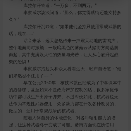
库拉尔汗答道：“一万多，不到两万。”
李察威尔淡淡问道：“那么，你觉得赌街还能支持多
久？”
库拉尔汗沉吟道：“如果他们坚持只使用常规武器的
话，现在……”
话音未落，远天忽然传来一声震天动地的雷鸣声，
整个地面同时振颤，一股暗黑色的蘑菇云从赌街方向蒸腾
而起，其中充满毁灭性的热量与光芒，让人从心底升起战
栗的恐惧！
李察威尔抬起头和众人看着远天，轻声自语道：“他
们果然忍不住用了……”
早在公元2350年，核技术就已经成为了中学课本中
的必修课，甚至如果不是政府严加控制的话，很多家庭作
坊中都可以生产出原子弹来。不过即便如此，核武器也无
法作为常规性武器使用，众多势力都在开发各种改良的、
微型的、适用于常规战争的核武器。
随着人体自身的体能进化，对各种辐射能力的增
强，让这种武器终于变成了可能。赌街方面现在所使用