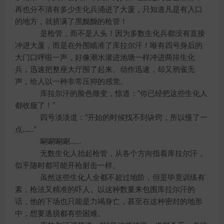
再也分不清有多少生化兵涌进了大厦，只知道凡是有入口
的地方，就挤满了黑黝黝的枪管！
是枪管，而不是人头！因为多数生化兵都没有直接
冲进大厦，而是在外围瞄准了库拉尔汗！唯有四号身后的
大门口呼啦一声，好像潮水灌进池塘一样冲进两排生化
兵，迅速把整座大厅围了起来。动作迅速，却又鸦雀无
声，给人以一种非常压抑的感觉。
库拉尔汗的脸色微变，惊道：“你已经把这些生化人
都收服了！”
四号淡淡道：“开始的时候找不到诀窍，所以慢了一
点……”
唰唰唰唰……
无数生化人抬起枪管，从各个方向指着库拉尔汗，
似乎随时都可能开枪射击一样。
虽然这些生化人全都不超过地阶，但是毕竟训练有
素，枪法又精准的吓人。以这种数量来包围库拉尔汗的
话，他的下场也只能是力竭身亡，甚至在这种密封的地形
中，想要逃脱都有些困难。