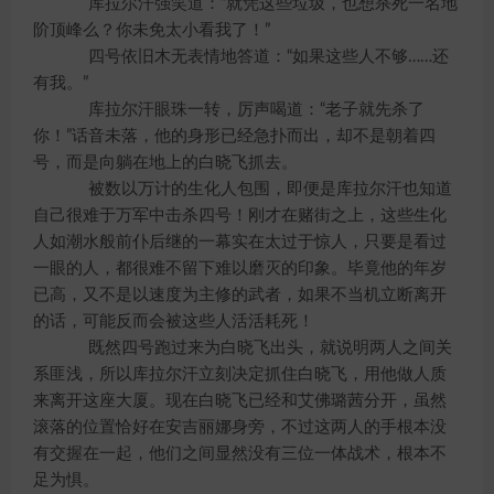
库拉尔汗强笑道：“就凭这些垃圾，也想杀死一名地
阶顶峰么？你未免太小看我了！”
四号依旧木无表情地答道：“如果这些人不够……还
有我。”
库拉尔汗眼珠一转，厉声喝道：“老子就先杀了
你！”话音未落，他的身形已经急扑而出，却不是朝着四
号，而是向躺在地上的白晓飞抓去。
被数以万计的生化人包围，即便是库拉尔汗也知道
自己很难于万军中击杀四号！刚才在赌街之上，这些生化
人如潮水般前仆后继的一幕实在太过于惊人，只要是看过
一眼的人，都很难不留下难以磨灭的印象。毕竟他的年岁
已高，又不是以速度为主修的武者，如果不当机立断离开
的话，可能反而会被这些人活活耗死！
既然四号跑过来为白晓飞出头，就说明两人之间关
系匪浅，所以库拉尔汗立刻决定抓住白晓飞，用他做人质
来离开这座大厦。现在白晓飞已经和艾佛璐茜分开，虽然
滚落的位置恰好在安吉丽娜身旁，不过这两人的手根本没
有交握在一起，他们之间显然没有三位一体战术，根本不
足为惧。