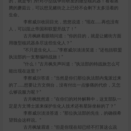
的，就是专门针对小型战争而研发的微型核武器！看着蒸
腾的蘑菇云，可以想见赌街之上已经不会剩下太多活着的
生命。
李察威尔收回目光，悠悠说道：“现在……再也没有
人，可以阻止帝国和联盟开战了！”
古月枫眯着眼睛问道：“你的目的，就是让赌街方面
用微型核武器杀尽这些生化人？”
“不只是生化人……”李察威尔淡淡笑道：“还包括联盟
执法部的一支整编特战旅！”
“什么！”古月枫失声叫道：“执法部的特战旅怎么可
能出现在这里？”
李察威尔答道：“当然是你们那位执法部内鬼派过来
的了……想要让方文倒台，没有付出一点惨痛的代价，又怎
么够说服力呢？”
古月枫恍然道：“在你们的对外解释中，这支部队一
定是方文博士派来保护生化人技术还有星际坐标的了？”
李察威尔淡淡答道：“那位执法部的先生，的确很希
望我会这样说。”
古月枫皱眉道：“但是你现在却已经不打算这么说