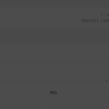
下一
【星际后宫】三四
网站