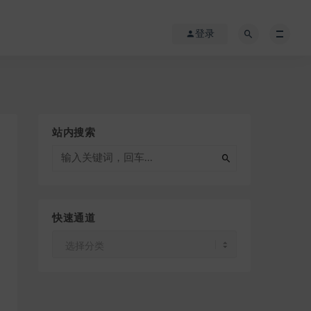
登录
站内搜索
快速通道
快
速
通
道