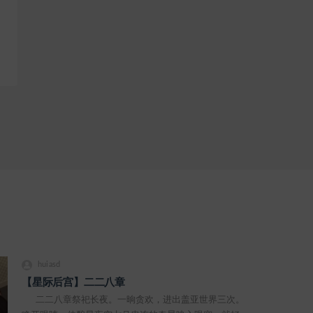
huiasd
【星际后宫】二二八章
二二八章祭祀长夜。一晌贪欢，进出盖亚世界三次。