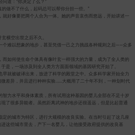
问道：“你决定了么？”
的做不了什么，起码总可以帮你分担一些。”
就好像要把两个人合为一体。她的声音哀伤而悠远，开始讲述一
叶玄横空出世之后不久。
个难以想象的地步，甚至凭借一己之力挑战各种规则之后——众多
而如何使生命个体具有像叶玄一样强大的力量，成为了全人类的
。于是，一场涉及到全人类方方面面领域的基因研究开始了。
早就被破译出来，放进了科学的殿堂之中。众多科学家开始全力
细微差异，并且进行种种实验……大概用了二十年不到，一种划时代
智力水平和身体素质，所有试用这种基因的婴儿全部在不足十岁
出现了很多异能者。虽然距离武神的地步还很遥远，但是比起普通
定的城市为特区，进行大规模的改良实验。在当时引起了这几座
跑进这些城市里去，产下一名婴儿，让他接受政府提供的改良基