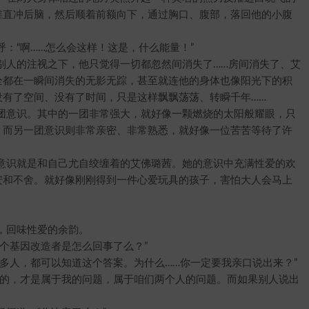
椎直冲后脑，然后顺着前额向下，通过胸口、腹部，落回他的小腹
“啊……怎么会这样！这是，什么能量！”
人的注视之下，他只觉得一切都忽然间消失了……房间消失了、艾
全都在一瞬间消失的无影无踪，甚至就连他的身体也像阳光下的积
没有了空间、没有了时间，只是这样飘飘荡荡、转瞬千年……
意识。其中的一团非常强大，就好像一颗燃烧的太阳般耀眼，只
；而另一团意识则非常亲密、非常熟悉，就好像一位苦苦等待了许
识就是和自己尤自绞缠着的艾佛璐茜。她的意识中充满性爱的欢
安和不舍。就好像刚刚得到一件心爱玩具的孩子，害怕大人会马上
，回味性爱的余韵。
基因改造者是怎么回事了么？”
人，都可以知道这个答案。为什么……你一定要我亲口说出来？”
的，才是属于我的问题，属于咱们两个人的问题。而如果别人说出