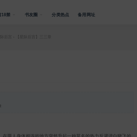
18禁
书友圈
分类热点
备用网址
际后宫
【星际后宫】三三章
>
章
在两人身体相连的地方突然升起一种莫名的热力反灌进白晓飞的