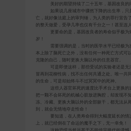
美好的期望持续了二十五年，基因改良的问
如果说几座城市中骤然下降的出生率，只是
亡，就好像法庭上的审判锤，为人类的罪行宣告
的整天做爱，受孕几率也仅有千分之一！甚至连
更要命的是，基因改良者的寿命似乎极为短
岁！
需要强调的是，当时的医学水平已经极为发
本上除了脑死亡之外，没有任何一种死亡方式可
克隆的自己，随时更换大脑以外的任意器官。
可是即便这样，那些受试的实验者还是无法
冒再到花柳性病，找不出任何共通之处。唯一共
的生命，可是却始终斗不过冥冥中的死神。
这些人器官坏死的速度比手术台上更换的速
把一颗不会坏死的机械心脏放进胸腔，却发现不
冻、冷藏、更换大脑以外的全部躯干，都无法从
到，就会无情地夺走性命！
要知道，在人类寿命得到大幅度延长的情况
上，就已经倒在了命运的魔手之下，无一幸免！
这种恐慌当然远甚于不能传宗接代的遗憾，