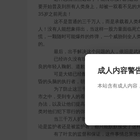
要开始普及到所有人类身上，却被一双看不见的
35岁之前死去！
这不是普通的三千万人，而是承载着人类希
人！没有人能想象得出，当这样一股力量面临死
慌，一颗随时可能爆炸的炸弹，一个威胁到全人
的。
最后，出手解决这个问题的人，依旧是武
已经许久没有现身的叶玄亲自出面，终止了
良的年轻人鞠躬、道歉！承认没有经过严格的实
成人内容警
可是大错已经酿成，就算为人类尊为武神的
昏的头脑的执行者，朝这些年轻人道歉……艰难地
本站含有成人内容
为了防止这三千万基因改良者闹事，叶玄不
市之中，受到专人的看护与监视。叶玄唯一做出
办法，以及让他们提高生育能力的办法。同时，
类对他们犯下罪行的弥补。
当三千万人扩散到整个地球，就不再是一股
论是监护者还是被监护者，都只能默默接受了这
有了叶玄的监督和保证，这件事情总算慢慢