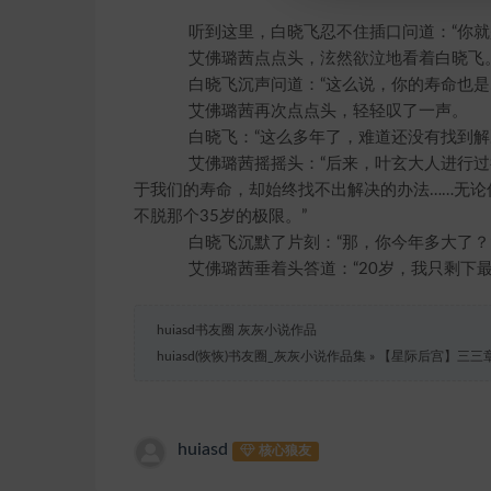
听到这里，白晓飞忍不住插口问道：“你就
艾佛璐茜点点头，泫然欲泣地看着白晓飞。
白晓飞沉声问道：“这么说，你的寿命也是…
艾佛璐茜再次点点头，轻轻叹了一声。
白晓飞：“这么多年了，难道还没有找到解
艾佛璐茜摇摇头：“后来，叶玄大人进行过
于我们的寿命，却始终找不出解决的办法……无
不脱那个35岁的极限。”
白晓飞沉默了片刻：“那，你今年多大了？
艾佛璐茜垂着头答道：“20岁，我只剩下最多
huiasd书友圈 灰灰小说作品
huiasd(恢恢)书友圈_灰灰小说作品集
»
【星际后宫】三三
huiasd
核心狼友