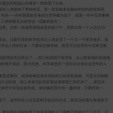
题忽然犹如山洪暴发一样体现了出来。
给人类敲响了警钟的话。第一批实验者在极短时间内的陆续死
了判决——所有基因改良者的生育率极为低下，就算一年中无所事事
人工授精都无法改变这一现象的发生！
暂。在第一批接受基因改良的孩子中，竟然没有一个人活过35
达。日新月异的科学技术让人类攻克了一个又一个医学难关，基
以夺走人类的生命！只要你足够有钱，甚至可以在黑市中买来无数
阻挡的先后死去了……死亡的原因千奇百怪，从心脏衰竭到发烧感
同的地方就是，医治无效。科学家想尽一切办法去保住这些年轻人
度还要快，就算能够提前发现病因立刻采取措施，可是当你刚刚
知什么时候，病人本来完好的肝脏或者脾胃已经烂掉了……甚至冰
死神手中夺回这条性命。就好像冥冥中有一盏钟表，只要时间一
下，这些年轻人仅仅是刚开始迈向社会，甚至连崭露头角都算不
要知道在当时接受了改良基因的人口基数已经超过了三千万，正