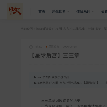
首页
淫生世界
佳怡系列
长篇
当前位置：
huiasd(恢恢)书友圈_灰灰小说作品集
长篇18禁
星
>
>
huiasd
星际后宫
2020-08-18
【星际后宫】三三章
huiasd书友圈 灰灰小说作品
huiasd(恢恢)书友圈_灰灰小说作品集
»
【星际后宫】三三
三三章基因改造者的历史
正当最销魂的一瞬间，奇怪的事情发生了。