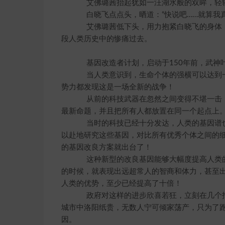
艾佛璐茜抬起犹如一汪湖水般的双眸，轻轻
白晓飞点点头，晒道：“快说吧……就算我真
艾佛璐茜低下头，用力抱紧白晓飞的身体，
段人类历史中的惨痛过去。
基因改造者计划，启动于150年前，武神
当人类意识到，生命个体的强横可以达到一
势力都发现这是一场全新的战争！
从前的科技武器在忽然之间变得不堪一击，
最新命题，并且把所有人都放置在同一个起点上
当时的科技已经十分发达，人类的基因谱也
以赴地研究这些基因，对比所有优秀个体之间的
的基因改良方案就出台了！
这种新型的改良基因能够大幅度提高人类的
的时候，就表现出远超常人的智商和体力，甚至
人类的优势，至少已经提高了十倍！
政府对这样的进步欣喜若狂，立刻在几个指
城市中洛阳纸贵，无数人宁可倾家荡产，只为了
因。