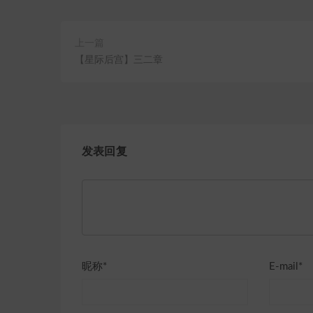
上一篇
【星际后宫】三二章
发表回复
昵称*
E-mail*