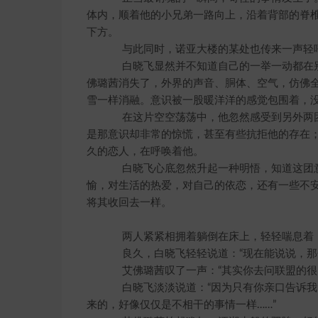
体内，顺着他的小兄弟一路向上，沿着背部的脊
下方。
与此同时，诺亚大楼的某处也传来一声轻呼：
白晓飞显然并不知道自己的一举一动都在别
佛璐茜消失了，外界的声音、胴体、空气，仿佛
雪一样消融。意识被一股暖洋洋的感觉包围着，
在这片空空荡荡中，他忽然感受到另外两团
是那意识却非常的惊慌，甚至有些抗拒他的存在
久的恋人，在呼唤着他。
白晓飞心底忽然升起一种明悟，知道这团意
愉，对生活的热爱，对自己的依恋，还有一些不
将其收回去一样。
两人紧紧相拥着躺倒在床上，轻轻喘息着
良久，白晓飞轻轻说道：“现在能说说，那个
艾佛璐茜叹了一声：“其实你去问联盟的很多
白晓飞淡淡说道：“因为只有你亲口告诉我
来的，好像仅仅是不相干的事情一样……”