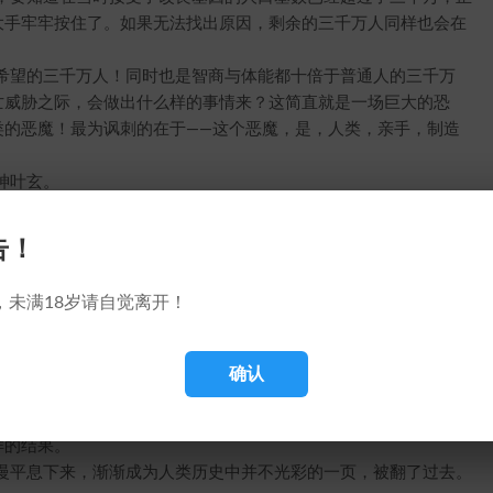
大手牢牢按住了。如果无法找出原因，剩余的三千万人同样也会在
望的三千万人！同时也是智商与体能都十倍于普通人的三千万
亡威胁之际，会做出什么样的事情来？这简直就是一场巨大的恐
类的恶魔！最为讽刺的在于——这个恶魔，是，人类，亲手，制造
神叶玄。
基因改良计划。然后他代表全人类，向三千万已经接受了基因改
验、没有经过深思熟虑，就推广这一计划，是个天大的错误！
告！
叶玄，也是回天乏术。所以他只能代表所有急功好利、被意淫冲
、悲切地，恳请他们接受命运。
，未满18岁请自觉离开！
得不将他们化整为零、重新安置，让他们散布到地球的每一座城
的保证，就是在他的有生之年——会尽力寻找延长基因改造者生命的
基因改造者以及他们的后代，会得到更优于普通人的待遇，作为人
确认
无坚不摧的力量。而以叶玄在地球人心中仿佛神一样的地位，无
样的结果。
平息下来，渐渐成为人类历史中并不光彩的一页，被翻了过去。