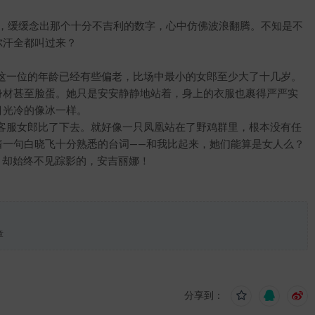
，缓缓念出那个十分不吉利的数字，心中仿佛波浪翻腾。不知是不
尔汗全都叫过来？
一位的年龄已经有些偏老，比场中最小的女郎至少大了十几岁。
身材甚至脸蛋。她只是安安静静地站着，身上的衣服也裹得严严实
目光冷的像冰一样。
服女郎比了下去。就好像一只凤凰站在了野鸡群里，根本没有任
着一句白晓飞十分熟悉的台词——和我比起来，她们能算是女人么？
却始终不见踪影的，安吉丽娜！
章
分享到：