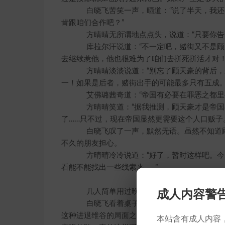
白晓飞苦笑一声，晒道：“说了半天，我还是
肯跟咱们合作吧？”
方晴晴无所谓地点点头，说道：“只要你告诉
库拉尔汗说道：“不一定吧，赌街又不是顾天
去继续惹他，他也很难为了咱们去拼死拼活才对！
方晴晴淡淡说道：“别忘了顾天豪的背后，还
一！如果是后者，赌街出手的可能最多只有五成。
艾佛璐茜奇道：“帝国有必要在罪恶之都里
方晴晴笑道：“据我推测，顾天豪才是帝国
了……只不过，现在帝国显然更需要这个人口贩子
白晓飞叹了一声，默然无语。虽然不知道顾
不久的朋友担心。
方晴晴冷冷说道：“好了，暂时这样吧。今
看能不能找出一些线索来……”
几人简单用过晚饭，各自回到房间。
成人内容警
白晓飞看着桌子上恢复了小白鼠模样的15
这种进退维谷的局面之中，以至于有些不知所措
本站含有成人内容