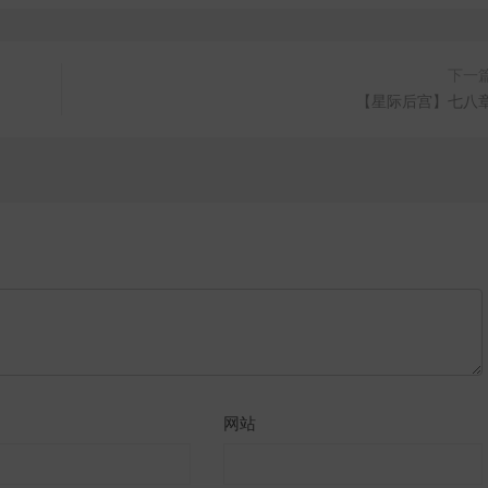
下一
【星际后宫】七八
网站