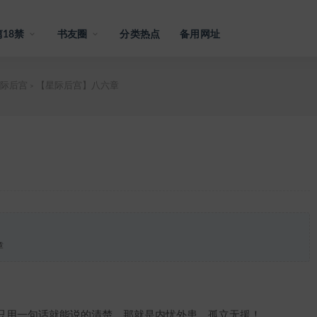
18禁
书友圈
分类热点
备用网址
际后宫
【星际后宫】八六章
>
章
用一句话就能说的清楚，那就是内忧外患、孤立无援！