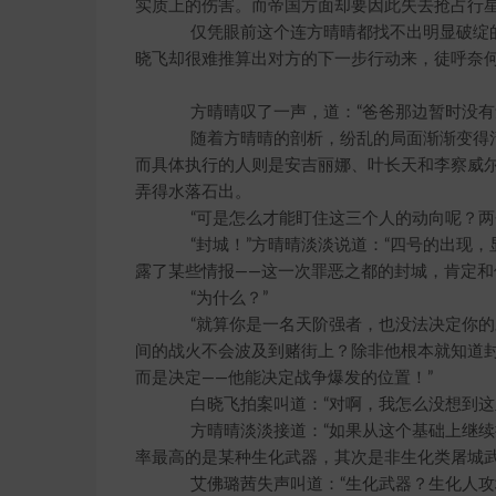
实质上的伤害。而帝国方面却要因此失去抢占行
仅凭眼前这个连方晴晴都找不出明显破绽的
晓飞却很难推算出对方的下一步行动来，徒呼奈
方晴晴叹了一声，道：“爸爸那边暂时没有危
随着方晴晴的剖析，纷乱的局面渐渐变得清
而具体执行的人则是安吉丽娜、叶长天和李察威
弄得水落石出。
“可是怎么才能盯住这三个人的动向呢？两个
“封城！”方晴晴淡淡说道：“四号的出现，
露了某些情报——这一次罪恶之都的封城，肯定和
“为什么？”
“就算你是一名天阶强者，也没法决定你的
间的战火不会波及到赌街上？除非他根本就知道
而是决定——他能决定战争爆发的位置！”
白晓飞拍案叫道：“对啊，我怎么没想到这
方晴晴淡淡接道：“如果从这个基础上继续
率最高的是某种生化武器，其次是非生化类屠城武
艾佛璐茜失声叫道：“生化武器？生化人攻