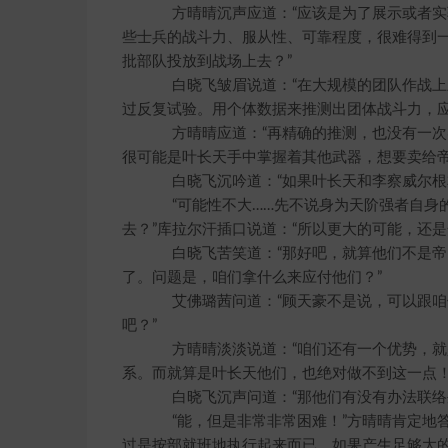
方晴晴沉声应道：“应该是为了展示或者实验
些士兵的战斗力、服从性、可靠程度，很难得到
批部队投放到战场上去？”
白晓飞皱眉说道：“在大规模的团队作战上
过反复试验。用个体数据来推测出团体战斗力，应
方晴晴应道：“再精确的推测，也没有一次实
很可能是叶长天手中掌握着其他武器，想要卖给帝
白晓飞沉吟道：“如果叶长天和李察威尔根本
“可能性不大……先不说身为天阶强者自身的
去？”库拉尔汗插口说道：“所以更大的可能，还是
白晓飞苦笑道：“那好吧，就算他们不是帝国
了。问题是，咱们拿什么来应付他们？”
艾佛璐茜问道：“顾天豪不是说，可以跟咱
吧？”
方晴晴淡淡说道：“咱们还有一个优势，就
系。而就算是叶长天他们，也绝对做不到这一点！
白晓飞沉声问道：“那他们有没有办法联络
“能，但是非常非常困难！”方晴晴肯定地答
过是按部就班地执行起来而已。如果产生足够大的