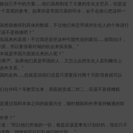
自己手中的力量……他们虽然制造了大量的生化太空兵，但是这
一个直观的参考。如果你是帝国方面的司令，会不会放心把这样一
虽然很难得到具体的数据，不过他们肯定早就对生化人的个体进行
该不是很难吧？”
战来的直观！不过我还是把这种可能性放到最后……据我估计，
国，所以要借着封城的机会来搞实验。”
就是帝国方面派出来的人呢？”
尊严。如果他们真是帝国的人，又怎么会把生化人卖到赌街上
合作关系。”
的走狗……也就是说咱们还是只需要应付两个天阶强者就可以
们合作吗？等教官出来，局面就变成二对二，应该不算很糟糕
是通过我和本体之间的能量共生，随时都能和外界保持畅通的联
”
外界？”
道：“所以他们所做的一切，都是应该是事先计划好的，现在只不
变数，就绝对可以打乱他们的计划……”