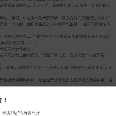
觉得希望渺茫……明天一早，我先去和顾天豪谈谈，看看他肯不
他，咱们手中也有一位天阶强者，双方合作的可能超过九成！”
豪一个人的，他们做生意的人讲究和气生财……如果李察威尔不
”
有另一股势力……而这股势力很可能是帝国联盟或者商业联盟之
而如果是前者……”
寻找两个合作者么？”
在罪恶之都上的代理人。而至于叶长天，应该只是个人贩子罢
。”
天豪背后的势力究竟是不是帝国，但是他的确很为这个刚刚认识
天晚上我要回到本体，整合全部运算能力去追踪执法部的数据，看
告！
号能量体，一时感慨万千。自己好像从来都没有想过，会陷入现在
，完全拿不出半点主意来……其实归根结底，还是自己过于弱小吧？
，未满18岁请自觉离开！