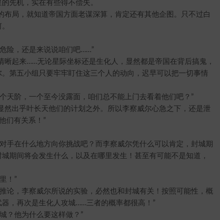
星的先机，实在有些得不偿失。
布局，就知道帝国方面老谋深算，肯定还有其他企图。只不过白
何。
险，还是来说说咱们吧……”
晰起来……无论星际坐标还是生化人，显然都是帝国在背后搞鬼，
尔。第五小组只要牢牢盯住这三个人的动向，迟早可以把一切事情
天阶，一个至今没露面，咱们总不能上门去看着他们吧？”
显然出乎叶长天他们的计划之外。所以李察威尔心急之下，还是泄
他们有关系！”
对手在什么地方向你挑战吧？而李察威尔凭什么可以肯定，封城期
封城期间将会发生什么，以及在哪里发生！甚至有可能不是知道，
里！”
推论，李察威尔所说的实验，必然也和封城有关！按照可能性，概
器，再次是生化人攻城……三者的概率都很高！”
城？他为什么要这样做？”