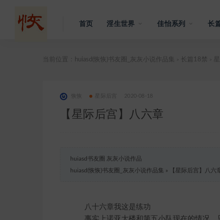
首页
淫生世界
佳怡系列
长篇
当前位置：
huiasd(恢恢)书友圈_灰灰小说作品集
长篇18禁
星
>
>
恢恢
星际后宫
2020-08-18
【星际后宫】八六章
huiasd书友圈 灰灰小说作品
huiasd(恢恢)书友圈_灰灰小说作品集
»
【星际后宫】八六
八十六章我这是练功
事实上诺亚大楼和第五小队现在的情况，只