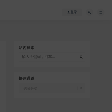
登录
站内搜索
快速通道
快
速
通
道