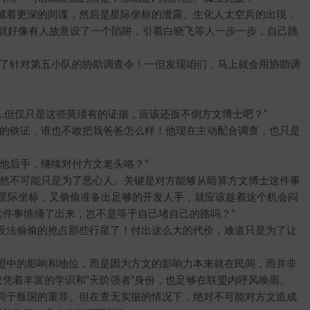
着更深的间谍，然后是星际坐标的泄露、生化人太空兵的出现，
…就好像有人故意设了一个陷阱，引着白晓飞等人一步一步，自己跳
了针对第五小队的协助调查令！一但发现咱们，马上就会用协助调
但仅只是这些莫须有的证据，应该还扳不倒方文博士吧？”
的铁证，谁也不敢把我爸爸怎么样！他现在主动配合调查，也只是
后手，继续对付方文老头咯？”
然不可能只是为了恶心人。关键是对方能够从暗算方文博士这件事
了星际坐标，又偷偷准备出足够的开发人手，就应该趁着这个机会闷
件事情捅了出来，岂不是等于自己堵自己的路吗？”
没法偷偷的抢占那些行星了！付出这么大的代价，难道只是为了让
中的影响和地位，而是因为方文的影响力本来就在民间，而并非
凭着丰富的学识和“天阶强者”身份，也足够在联盟内呼风唤雨。
于叛国的重罪。但在查无实据的情况下，绝对不可能对方文造成