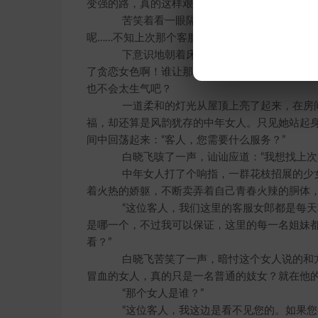
变强的路，真的这样艰难吗！
苦笑着看一眼隔壁，艾佛璐茜应该已经和小
呢……不知上次那个客服女郎还在不在？
下意识地朝着床头的黄色按钮摸去，犹豫半
了贪恋女色啊！谁让那个见鬼的“三个和尚”战术
也不会太生气吧？
一道柔和的灯光从屋顶上亮了起来，在房间
福，却还算是风韵犹存的中年女人。只见她站起
间中回荡起来：“客人，您需要什么服务？”
白晓飞咳了一声，讪讪应道：“我想找上次陪
中年女人打了个响指，一群花枝招展的少女
着火热的娇躯，不断卖弄着自己青春火辣的胴体
“这位客人，我们这里的客服女郎都是每天轮
是哪一个，不过我可以保证，这里的每一名姐妹
看？”
白晓飞苦笑了一声，暗忖这个女人说的和方
冒血的女人，真的只是一名普通的妓女？就在他
“那个女人是谁？”
“这位客人，我这边是看不见您的。如果您