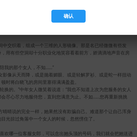
猫女沉沉入睡了。没有女人，似乎自己修炼的捷径也被夺走了
确认
晌，白晓飞终于还是按下了这颗按钮——老子是要练功，可不是为
太不靠谱，而我又只会这么一种练功方式呢。就算艾佛璐茜知道了，
中交织着，组成一个三维的人形镜像。那是名已经微微有些发
身，用有些空洞却十分职业化地笑容看着前方，娇滴滴地声音在房
我的那个女人，不知……”
影像从天而降，或是抛着媚眼、或是轻解罗衫、或是蛇一样扭动
，顿时将白晓飞的房间里塞得满满盈盈。
换的。”中年女人微笑着说道：“我也不知道上次为您服务的女人
都会尽心尽力地服侍您，直到您满意为止。不如……您再重新挑挑
晴晴说的完全一样，她果然没有欺骗自己。难道那个让自己浑身
的目光掠过角落中一个女人的时候，忽然愣住了。
喜欢哪一位客服女郎，可以念出她头顶的号码，我们就会把她送进