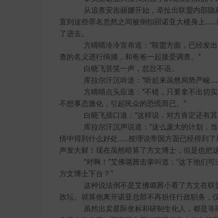
从追查安吉丽娜开始，牵扯出联盟内部隐藏
直到这些罪名忽然之间被倒扣回诺亚大楼身上…
了进去。
方晴晴冷冷宣布道：“联盟方面，已经发出
查的名义进行缉捕，和爸爸一起接受调查。”
白晓飞苦笑一声，忿忿不语。
库拉尔汗沉吟道：“听起来虽然局势严峻……
方晴晴点头应道：“不错，只要拿不出切实
不想事态激化，引起民众的恐慌而已。”
白晓飞插口道：“这样说，对方肯定还有其他
库拉尔汗沉声说道：“这么庞大的计划，当
情中得到什么好处……按理说帝国方面已经得到
声发大财！现在虽然暗算了方文博士，但是也把这
“对啊！”艾佛璐茜击掌叫道：“这下他们可
方文博士下台？”
这种说法倒不是艾佛璐茜小看了方文在联盟
政坛。就算他离开诺亚总部不再担任行政职务，仅
虽然出卖星际坐标和研制生化人，都是等同