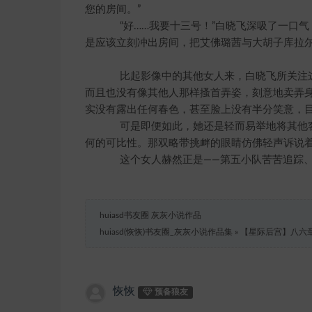
您的房间。”
“好……我要十三号！”白晓飞深吸了一口气
是应该立刻冲出房间，把艾佛璐茜与大胡子库拉
比起影像中的其他女人来，白晓飞所关注这
而且也没有像其他人那样搔首弄姿，刻意地卖弄
实没有露出任何春色，甚至脸上没有半分笑意，
可是即便如此，她还是轻而易举地将其他客
何的可比性。那双略带挑衅的眼睛仿佛轻声诉说
这个女人赫然正是——第五小队苦苦追踪、
huiasd书友圈 灰灰小说作品
huiasd(恢恢)书友圈_灰灰小说作品集
»
【星际后宫】八六
恢恢
预备狼友