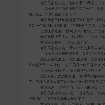
老顾天豪笑了笑，淡淡答道：“我不但知道火
古月枫粉红色的皮肤突然红了一红，杀气大
顾天豪道：“你究竟是什么人？”
老顾天豪仿佛丝毫感觉不到杀意般，轻轻说道
过对一个像我这样随时都可能进棺材的老人，你又
古月枫森然道：“既然认识火焰锥，又怎会
老顾天豪摇了摇头，淡淡说道：“看来，你的
古月枫大骇道：“你怎么知道？”
老顾天豪笑了笑：“看来叶玄的儿子应该很喜
古月枫见顾天豪连问不答，反而不再继续追
顾天豪继续说道：“火焰锥属阳，适合阳刚
身体都产生一些变化……好在你身上似乎有什么中
古月枫冷冷说道：“阁下知道的果然不少，
顾天豪不以为意地笑道：“如果我说的不对，
了，为什么又要去练三位一体？有一样至刚至猛的
古月枫道：“这些事情，就不劳阁下操心了
老顾天豪轻轻摇了摇头，这才说道：“其实三
应该明白，我为什么知道火焰锥了？”
古月枫轻呼一声，讶然叫道：“是你！是你们