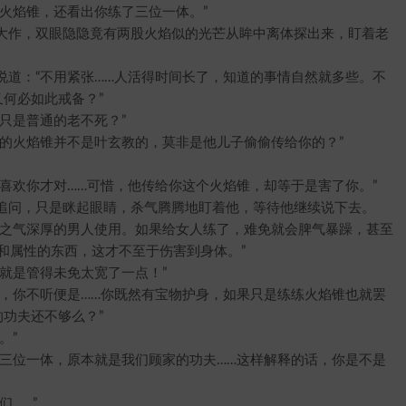
焰锥，还看出你练了三位一体。”
作，双眼隐隐竟有两股火焰似的光芒从眸中离体探出来，盯着老
：“不用紧张……人活得时间长了，知道的事情自然就多些。不
何必如此戒备？”
只是普通的老不死？”
火焰锥并不是叶玄教的，莫非是他儿子偷偷传给你的？”
欢你才对……可惜，他传给你这个火焰锥，却等于是害了你。”
问，只是眯起眼睛，杀气腾腾地盯着他，等待他继续说下去。
之气深厚的男人使用。如果给女人练了，难免就会脾气暴躁，甚至
和属性的东西，这才不至于伤害到身体。”
就是管得未免太宽了一点！”
你不听便是……你既然有宝物护身，如果只是练练火焰锥也就罢
功夫还不够么？”
。”
位一体，原本就是我们顾家的功夫……这样解释的话，你是不是
……”