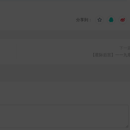
分享到：
下一
【星际后宫】一一九