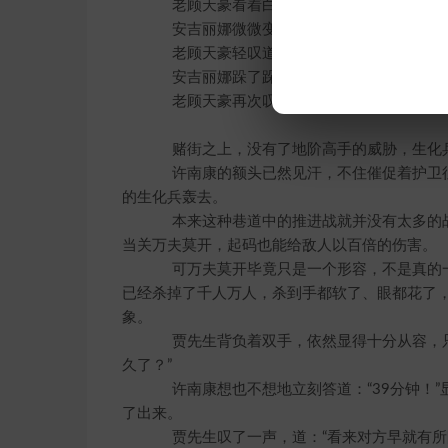
老顾天豪看着白晓飞等人远去的背影，淡淡说
安吉丽娜微微变色：“那小白他们岂不是很
老顾天豪轻叹道：“危险的……又岂止他们？
安吉丽娜跺了跺脚，咬牙道：“我跟着去看看
老顾天豪再次叹了一声，缓缓坐下，良久
赌街之上，没有了地阶高手的威胁，生化兵
许南康的额头已然见汗，不住催促着护卫往
的生化兵轰去。
本来这种巷道中的推进战就并没有太多的战
当关万夫莫开，起码也能给敌人以百倍的伤害。
可万夫莫开毕竟只是一个形容，不是真的一
已经杀掉了千人万人，杀到手都软了、眼都花了
象。
贾先生背负着双手，依然显得十分从容，只
久了？”
许南康想也不想地立刻答道：“39分钟！”
了出来。
贾先生叹了一声，道：“看来对方早就有所防