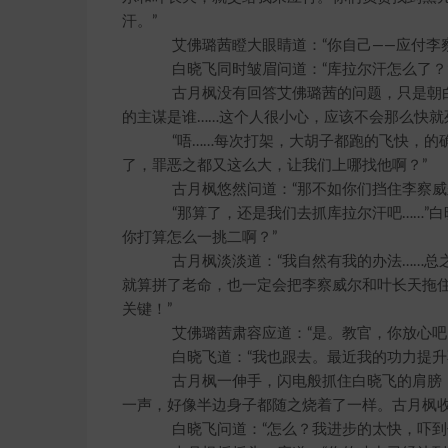
汗。”
艾佛璐茜瞪大眼睛道：“你自己——应付李察
白晓飞同时皱眉问道：“库拉尔汗怎么了？
古月枫没有回答艾佛璐茜的问题，只是朝白
的主谋是谁……这个人很小心，应该不会那么快就
“唔……每次打架，大胡子都跑的飞快，的确
了，罪恶之都又这么大，让我们上哪找他啊？”
古月枫悠然问道：“那不如你们挡住李察威尔
“那算了，还是我们去抓库拉尔汗吧……”白
你打算怎么一挑二啊？”
古月枫淡淡道：“我自然有我的办法……总之
就算拼了老命，也一定会把李察威尔和叶长天拖
关键！”
艾佛璐茜肃容应道：“是。教官，你放心吧
白晓飞道：“我也跟去。最近我的功力提升不
古月枫一伸手，闪电般抓住白晓飞的肩膀，
一声，好像半边身子都随之烧着了一样。古月枫收
白晓飞问道：“怎么？我进步的太快，吓到