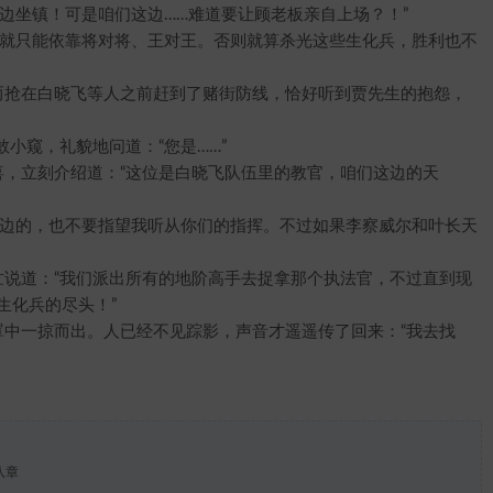
坐镇！可是咱们这边……难道要让顾老板亲自上场？！”
就只能依靠将对将、王对王。否则就算杀光这些生化兵，胜利也不
抢在白晓飞等人之前赶到了赌街防线，恰好听到贾先生的抱怨，
窥，礼貌地问道：“您是……”
，立刻介绍道：“这位是白晓飞队伍里的教官，咱们这边的天
边的，也不要指望我听从你们的指挥。不过如果李察威尔和叶长天
说道：“我们派出所有的地阶高手去捉拿那个执法官，不过直到现
生化兵的尽头！”
中一掠而出。人已经不见踪影，声音才遥遥传了回来：“我去找
八章