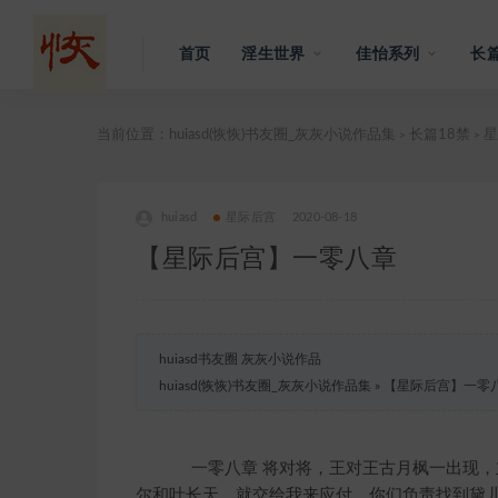
首页
淫生世界
佳怡系列
长篇
当前位置：
huiasd(恢恢)书友圈_灰灰小说作品集
长篇18禁
星
>
>
huiasd
星际后宫
2020-08-18
【星际后宫】一零八章
huiasd书友圈 灰灰小说作品
huiasd(恢恢)书友圈_灰灰小说作品集
»
【星际后宫】一零
一零八章 将对将，王对王古月枫一出现，立
尔和叶长天，就交给我来应付。你们负责找到黛