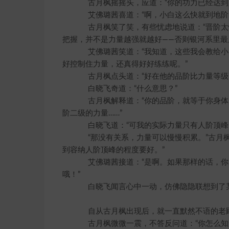
古月枫摇摇头，应道：“你的功力已经达到人
艾佛璐茜喜道：“啊，小白这么快就到地阶
古月枫笑了笑，有些忧虑地说道：“晋阶太
把握，并不是力量越强就越好——否则银河系里最
艾佛璐茜笑道：“我知道，这些我会教给小
好控制住力量，还真得好好练练呢。”
古月枫点头道：“好在他的品阶比力量等级高
白晓飞奇道：“什么意思？”
古月枫解释道：“你的品阶，就等于你身体
阶二级的力量……”
白晓飞道：“可我的实际力量只有人阶顶峰
“那没有关系，力量可以慢慢积累。”古月枫
到容纳人阶顶峰的程度要好。”
艾佛璐茜接道：“是啊。如果那样的话，你
哦！”
白晓飞闻言心中一动，仿佛隐隐联想到了某
自从古月枫出现后，就一直默然不语的老顾天
古月枫微微一震，不答反问道：“你怎么知