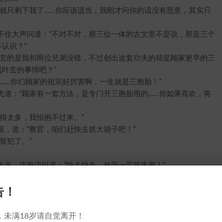
只剩下我了……你应该适当，我刚才问你的话没有恶意，其实只
住大声问道：“不对不对，那三位一体的古文里不是说，那是三个
认识？”
玄的是我和两位兄弟没错，不过创出这套功夫的却是顾家更早的三
叶玄的事情吧？”
…你们顾家的祖宗好厉害啊，一生就是三胞胎！”
：“顾家有一套方法，是专门升三胞胎用的……你如果喜欢，将
得太多，我怕抱不过来。”
道：“教官，咱们赶快去抓大胡子吧！”
冒犯了。”
，边跑边叫道：“快走快走，外面一定很热闹！”
恍如一片红云飘动，紧紧跟在了两人后面。
小乖，你留下。”
告！
。”
不是正好帮忙么，让她留下做什么？”
，未满18岁请自觉离开！