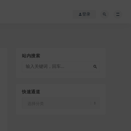
登录
站内搜索
快速通道
快
速
通
道