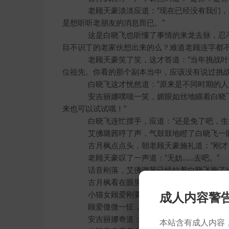
老顾天豪淡淡应道：“现在已经没有我们，就
是想听听老朋友的消息而已。”
这是白晓飞也听懂了事情的来龙去脉，忍不
目不识丁的老家伙想出来的么？难道老顾连字都不
老顾天豪笑了笑，这才答道：“当年挑战叶
位祖先。你看的那个副本当中，应该没有说过挑战
白晓飞这才恍然道：“原来是不同时期的人…
安吉丽娜噗嗤一笑，媚眼如丝地瞄着白晓飞道
来也可以试试哦！”
白晓飞连忙摆手，应道：“还是免了吧，生
艾佛璐茜哼了声，气鼓鼓地瞪了白晓飞一眼，
古月枫点点头，朝老顾天豪施礼道：“刚才
老顾天豪叹了一声道：“无妨……去吧。”
话音刚落，艾佛璐茜已经拉着白晓飞跑了出去
古月枫看在眼里，微微一笑之间，整个身体
小猫女顾爱刚要动身，老顾天豪忽然道：“
成人内容警
顾爱微微一怔，停下脚步道：“是，老主人
安吉丽娜奇道：“这小猫也有地阶了吧？出去
本站含有成人内容