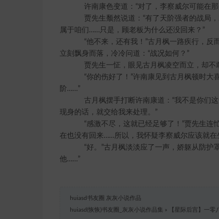
许南康色变道：“对了，李察威尔可能在那边
贾先生颓然说道：“有了天阶强者的战局，
属于咱们……只是，顾老板为什么还没回来？”
“他不来，还有我！”古月枫一路疾行，反而
立刻飘身而落，冷冷问道：“战况如何？”
贾先生一怔，眼见古月枫凌空而立，却不敢小
“你的伤好了！”许南康见到古月枫顿时大喜
阶……”
古月枫摆手打断许南康道：“我不是你们这
现身的话，就交给我来处理。”
“感激不尽，这就已经足够了！”贾先生连忙
在也没有回来……所以，我怀疑李察威尔应该就在
“好。”古月枫淡淡应了一声，娇躯从防护罩
他……”
huiasd书友圈 灰灰小说作品
huiasd(恢恢)书友圈_灰灰小说作品集
»
【星际后宫】一零