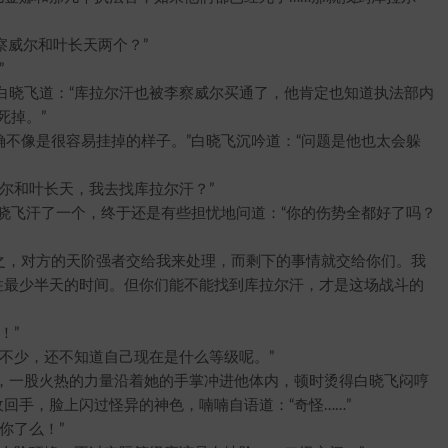
威尔和叶长天两个？”
”
晓飞道：“库拉尔汗也被李察威尔买通了，他肯定也知道执法部内
死掉。”
不像是很容易挂掉的样子。”白晓飞沉吟道：“问题是他也太会躲
和叶长天，我去找库拉尔汗？”
晓飞汗了一个，终于还是有些担忧地问道：“你的伤势全都好了吗？
，对方的天阶强者交给我来处理，而剩下的事情就交给你们。我
住最少半天的时间。但你们能不能找到库拉尔汗，才是这场战斗的
！”
少，还不知道自己现在是什么等级呢。”
一股火热的力量沿着她的手掌冲进他体内，顿时烫得白晓飞闷哼
回手，脸上闪过怪异的神色，喃喃自语道：“奇怪……”
你了么！”