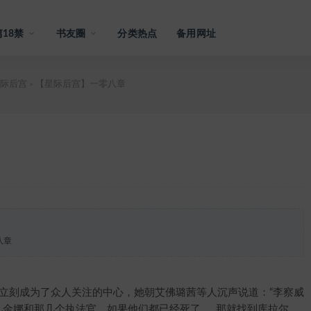
18禁
书友圈
分类热点
备用网址
际后宫
【星际后宫】一零八章
>
八章
刻成为了众人关注的中心，她朝艾佛璐茜等人沉声说道：“李察威
儿金娜和那几个执法官，如果他们都已经死了……那就找到库拉尔