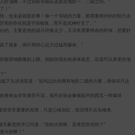
阶顶峰，不过实际等级应该是在地阶一、二级之间。”
了！”
快，也未必就是好事！每一个等级的力量，都需要相对的控制力去
厉害的存在就是宇宙鲸鱼，而不是武神叶玄了。”
白的。主要是他的战斗经验太少，又没有需要拼命的时候，想要好
了很多，倒不用担心运力过猛而爆体。”
所能容纳能量的上限。例如你现在的身体状态，应该可以承受住地
？”
低下头淡淡笑道：“起码总比你拥有地阶二级的力量，身体却只达
的身体会非常痛苦不说，搞不好就会像被敲开的西瓜一样爆掉
些非常重要的东西，只是心绪杂乱，依旧理不出头绪来。
豪忽然开口问道：“你的火焰锥，是谁交给你的？”
道火焰锥！”