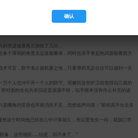
道：“待会的战斗，不是地阶能应付的……”
危险！”
确认
你放心，那小子死不了。”
。”说完脚下一点，飞快朝着避难所外跑去。
无语。
的突进速度再次加快了几分。
各个薄弱的角度去运送能量块，同时也亲手拿起热武器朝着前方
术可言，防守者占据机要之地，只要弹药充足往往可以做到一夫
万个人也冲不开一个人的防守。而赌街这些护卫却觉得自己真的
，而对面的生化兵依旧还是源源不绝，似乎根本没有停止补充的迹
是嘴角的笑容也早就消失不见，忽然低声问道：“那些高手出去多
显然这个时间他已经在心中计算很久，所以贾先生一问，就脱口答
备，这些地阶……怕是，回不来了。”