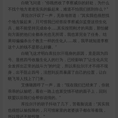
白晓飞问道：“你既然收了李察威尔的好处，为什么
不找个地方老老实实的躲起来，难道不怕我们抓到你么？”
库拉尔汗叹了一声，无奈地答道：“其实我也很想找
个地方躲起来，只可惜我已经答应李察威尔监督这些生化
兵，能不能坚持完成命令……其实按照刚才的局面，那怕赌
街方面把他们全都杀光也无所谓，我也算完全了任务。结
果却偏偏杀出个教主一样的生化人……唉，我早就知道李察
这个人的钱不是那么好赚。”
白晓飞这才明白库拉尔汗现身的原因，竟是因为四
号。显然四号收服生化人的行为，已经影响了“让生化兵完
全发挥出正常的战斗力”的约定，所以库拉尔汗才不得不现
身，出手阻止四号，没想到反而暴露了自己的位置，让白
晓飞等人找上了门来。
艾佛璐茜哼了一声，道：“现在我们已经来了，你就
乖乖的认输吧，看在一路上也算交情不错的面子上，回到
联盟以后我们会帮你说情的。”
库拉尔汗的胡子抖动了几下，苦着脸说道：“其实我
也很想认输投降的，只可惜家里的老婆孩子都在等着我，
所以我还不能投降。”