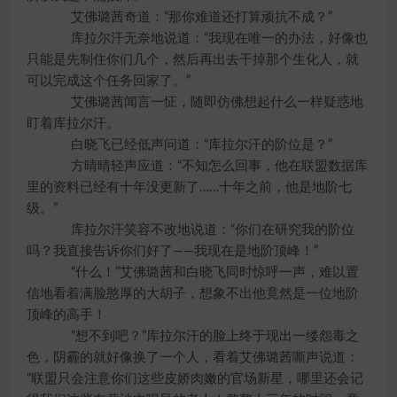
艾佛璐茜奇道：“那你难道还打算顽抗不成？”
库拉尔汗无奈地说道：“我现在唯一的办法，好像也
只能是先制住你们几个，然后再出去干掉那个生化人，就
可以完成这个任务回家了。”
艾佛璐茜闻言一怔，随即仿佛想起什么一样疑惑地
盯着库拉尔汗。
白晓飞已经低声问道：“库拉尔汗的阶位是？”
方晴晴轻声应道：“不知怎么回事，他在联盟数据库
里的资料已经有十年没更新了……十年之前，他是地阶七
级。”
库拉尔汗笑容不改地说道：“你们在研究我的阶位
吗？我直接告诉你们好了——我现在是地阶顶峰！”
“什么！”艾佛璐茜和白晓飞同时惊呼一声，难以置
信地看着满脸憨厚的大胡子，想象不出他竟然是一位地阶
顶峰的高手！
“想不到吧？”库拉尔汗的脸上终于现出一缕怨毒之
色，阴霾的就好像换了一个人，看着艾佛璐茜嘶声说道：
“联盟只会注意你们这些皮娇肉嫩的官场新星，哪里还会记