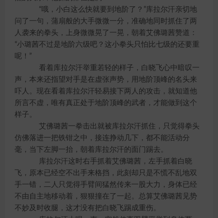
“哦，小白这么快就要到地阶了？”库拉尔汗亲切地
问了一句，蒲扇般的大手微微一分，准确地同时抓住了两
人袭来的拳头，上身微微晃了一晃，朝着艾佛璐茜赞道：
“小璐茜不过是地阶六级吧？这小拳头只怕比七级的还要重
呢！”
看着库拉尔汗举重若轻的样子，白晓飞心中暗叹一
声，本来还指望对手是在虚张声势，用地阶顶峰的名头来
吓人。现在看着库拉尔汗轻易接下两人的攻击，就知道他
所言不虚，唯有真正处于地阶顶峰的武者，才能做到这个
样子。
艾佛璐茜一拳击出就被库拉尔汗抓住，只觉得拳头
仿佛落进一把铁钳之中，接连挣动几下，都不能活动分
毫，当下左脚一抬，朝着库拉尔汗的面门踢去。
库拉尔汗这时右手抓着艾佛璐茜，左手抓着白晓
飞，原本已经空不出手来格挡，此刻却只是不慌不乱地双
手一错，二人只觉得手臂间猛然传来一股大力，身体已经
不由自主地移动着，狠狠撞在了一起。总算艾佛璐茜见势
不妙及时收腿，这才没有把白晓飞踢成重伤。