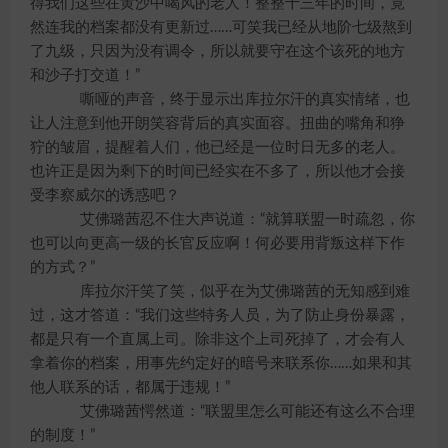
得我们这些在黄沙中喝风的老人！整整十三年的时间，竟
然连我的档案都没有更新过……可笑我已经从地阶七级熬到
了九级，只因为没有调令，所以就要守在这个该死的地方
和沙子打交道！”
嘶哑的声音，终于显示出库拉尔汗的真实情绪，也
让人注意到他开朗笑容背后的真实面容。扭曲的嘴角和狰
狞的皱眉，提醒着人们，他已经是一位时日无多的老人。
也许正是因为剩下的时间已经实在不多了，所以他才会接
受李察威尔的诱惑吧？
艾佛璐茜忍不住大声说道：“就算联盟一时疏忽，你
也可以向更高一级的长官反应啊！何必要用背叛这样下作
的方式？”
库拉尔汗笑了笑，似乎在为艾佛璐茜的无知感到难
过，这才答道：“我们这些特务人员，为了防止身份暴露，
都是只有一个直属上司。除非这个上司死掉了，才会有人
拿着你的档案，用事先约定好的暗号来联系你……如果和其
他人联系的话，都属于违规！”
艾佛璐茜愕然道：“联盟里怎么可能还有这么不合理
的制度！”