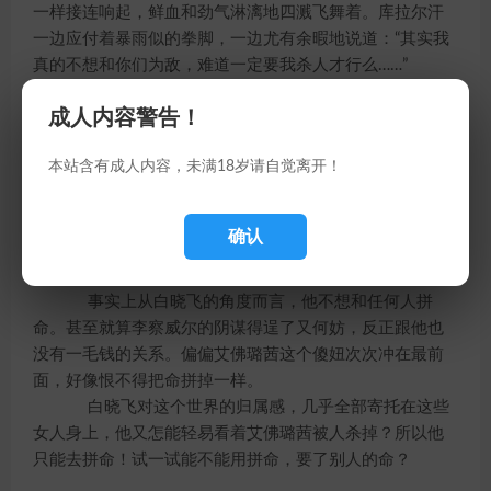
一样接连响起，鲜血和劲气淋漓地四溅飞舞着。库拉尔汗
一边应付着暴雨似的拳脚，一边尤有余暇地说道：“其实我
真的不想和你们为敌，难道一定要我杀人才行么……”
白晓飞好不容易从墙壁中站了出来，只觉得全身的
成人内容警告！
骨头都好像散了架一样，压低声音朝着方晴晴问道：“我脑
子中的那些招数，有没有能对付这家伙的？”
本站含有成人内容，未满18岁请自觉离开！
方晴晴冷冷答道：“你既然知道那些只是招数，当然
只能在功力级别等同的情况下才有用，大胡子和你之间起
码差了七、八个阶位，怎么可能用招式弥补过来！”
确认
白晓飞苦笑一声道：“那看来只好拼命了！”说罢怪
叫一声，再次朝着库拉尔汗冲去。
事实上从白晓飞的角度而言，他不想和任何人拼
命。甚至就算李察威尔的阴谋得逞了又何妨，反正跟他也
没有一毛钱的关系。偏偏艾佛璐茜这个傻妞次次冲在最前
面，好像恨不得把命拼掉一样。
白晓飞对这个世界的归属感，几乎全部寄托在这些
女人身上，他又怎能轻易看着艾佛璐茜被人杀掉？所以他
只能去拼命！试一试能不能用拼命，要了别人的命？