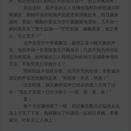
开，然后凭借自己的纯正天阶战斗技巧，把古月枫杀死！
就在这时，那声音的主人仿佛也预料到李察威尔即
将爆发，模糊不清的呢喃声忽然变得清晰起来，而且越来
越响，直如一颗颗炸雷在天空中轰隆隆地震响，几乎在一
瞬间就充斥了整个战场——“茫茫碧落，幽幽黄泉，彼之厚
土，吾之苍天！”
这声音苍茫中带着豪迈，赫然正是小顾天豪的声
音。他原本就一直尾随着古月枫身后，只是不知为何却迟
迟没有现身，始终躲在三人视线以外的地方念诵着奇怪的
咒言。不知究竟打算做什么？
而听到这片似歌非歌、似咒非咒的短语，李察威尔
淡定的声音忽然颤抖起来：“异能者！长天，快跑！”
话音刚落，顾天豪的笑声已经从四面八方传了过
来：“现在才发现？已经太晚了——碧、落、黄、泉！”
轰！
整个天空骤然暗了一暗，就好像无数乌云猛然从头
顶上方压了下来。狠狠砸在了纠缠在一起的古月枫、李察
威尔、叶长天三人身上！