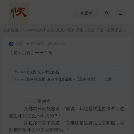
登录
当前位置：
huiasd(恢恢)书友圈_灰灰小说作品集
长篇18禁
星际后宫
【星际后宫】一一二章
>
>
>
灰灰
星际后宫
2010-12-31
【星际后宫】一一二章
huiasd书友圈 灰灰小说作品
huiasd(恢恢)书友圈_灰灰小说作品集
»
【星际后宫】一一二章
一一二章拼命
艾佛璐茜勃然怒道：“胡说！我也是联盟执法官，这
些生化兵怎么不听我的？”
库拉尔汗笑了笑道：“关键还是这身执法官制服，否
则那些生化人也不会听我的。”