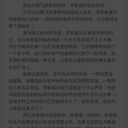
就在白晓飞拼命的同时，李察威尔也在拼命。
只不过白晓飞想要拼掉的是别人的命，而李察威尔
却在拼自己的命——因为他如果再不拼命的话，古月枫就会
要了他的命！
身为纯正的天阶强者，李察威尔从来也没有想到
过，自己会被逼到如此地步！叶长天依旧追不上古月枫，
而古月枫就好像一台不知疲惫的机器，已经围绕着他转了
一个多小时。自己的护身气劲被磨到只剩下一层薄皮，似
乎随时都可能被一拳击穿，让那足以撕裂空间的拳头轰击
在自己身上。
最难以接受的，是不知从何时开始，一阵似梵音、
似呢喃、似嘶吼的古怪声响开始在战场周围回荡，一阵阵
往人的耳朵里钻。李察威尔说不清那是个什么声音，但是
却知道在此刻的战局中听到这种声音绝对不是什么好事——
这场意料之外的战斗已经拖得太久了，迟则生变，必须马
上将其结束才行！
所以李察威尔决定拼命，拼着受一定内伤，拼着把
叶长天也带进自己的攻击范围之内，也要立刻把古月枫震