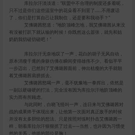
库拉尔汗淡淡道：“联盟中不合理的制度还多着呢，
只不过是你们这些温室中的花朵看不到罢了……不用废话
了，你们是打算自己让我制住，还是要和我动手？”
艾佛璐茜怒道：“地阶顶峰怎地，我艾佛璐茜从来没
有没被打趴下就认输的时候！你既然这么嚣张，就先和姑
奶奶我切磋切磋吧！”
库拉尔汗无奈地叹了一声，花白的胡子无风自动，
原本消瘦干瘪的身躯仿佛在瞬间变得雄伟不少。看似平平
一步迈出，已然到了艾佛璐茜面前，伸出枯瘦的大手就朝
着艾佛璐茜肩膀抓去。
艾佛璐茜怒喝一声，毫不犹豫地一拳挥出，依然是
一副以硬碰硬的打法，完全没有因为库拉尔汗地阶顶峰的
实力而有所顾虑。
与此同时，白晓飞怪叫一声，连日来与艾佛璐茜对
战的成果终于体现出来，让他第一次面对真正敌手的时候
并没有太多胆怯的想法。只是按照对练时扑击艾佛璐茜一
样，朝着库拉尔汗狠狠抓了过去——当然，也许因为习惯使
然的关系，他抓的部位是胸！