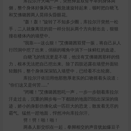
库拉尔汗大喝一声，突然伸直双臂平举到身体两
侧，整个身体好像风车一般急速旋转起来，顿时把白晓飞
和艾佛璐茜两人晃得头昏眼花。
“轰！轰！”旋转了不知多少圈，库拉尔汗突然一松
手，二人就像离弦的箭一样分别从两个方向射出去，狠狠
撞在楼体内的墙壁中。
“我靠——这么狠！”艾佛璐茜双臂一振，将自己从人
行凹洞中挖了出来，俏丽的嘴角中淌下一抹鲜红的血迹。
白晓飞的情况更是不堪，他没有艾佛璐茜那样的怪
力，根本无法把自己挖出来。除了四肢还露在墙壁外面轻
轻颤抖，整个身体深深陷入墙壁中，已经看不出轮廓。
库拉尔汗依旧用他那憨厚老实的口吻摇着头说道：
“你们这又是何苦……”
“闭嘴！”艾佛璐茜怒吒一声，一步一步朝着库拉尔
汗走过去，沉重的脚步每一下都踏的地面凹陷出深深的痕
迹，娇小的身影仿佛化成一匹巨大的恐龙，散发着无尽的
霸气。猛然一蹬地面，悍然冲向库拉尔汗。
劈！劈！啪！啪！
两条人影交织在一起，拳脚相交的声音犹如爆豆子