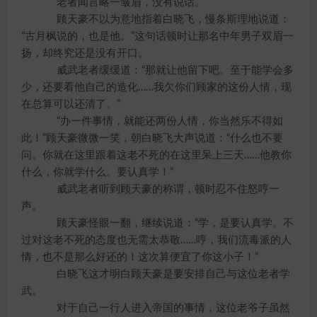
老者闻言略一皱眉，没有说话。
顾天豪不以为意地指着白晓飞，慢条斯理地说道：
“古月枫说的，也是他。”这句话顿时让那名中年男子双眉一
扬，却终究还是没有开口。
威武老者缓缓道：“那就让他留下吧。至于能学会多
少，还要看他自己的造化……我欠你们顾家的这份人情，现
在总算可以还清了。”
“办一件事情，就能还两份人情，你当然乐不得如
此！”顾天豪微微一笑，朝白晓飞大声说道：“什么也不要
问。你就在这里跟着这老不死的在这里呆上三天……他教你
什么，你就学什么。要认真学！”
威武老者听到顾天豪的称谓，顿时忍不住怒哼一
声。
顾天豪怪眼一翻，继续说道：“学，是要认真学。不
过对这老不死的态度也无需太恭敬……哼，我们流毒派的人
情，也不是那么好还的！这次算便宜了你这小子！”
白晓飞这才明白顾天豪是要安排自己与这位老者学
武。
对于自己一行人进入帝国的事情，这位老爷子虽然