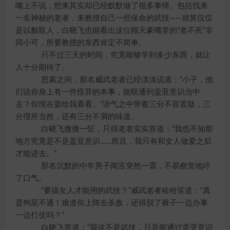
嘴上不说，想来其实却已经默默做了很多事情。包括找来
一名神秘的老者，来教授自己一些保命的武技——就算仅仅
是以貌取人，白晓飞也能看出这位顾天豪嘴里的“老不死”非
同小可，所要教授的东西肯定不简单。
只不过三天的时间，究竟能够学到多少东西，就让
人十分期待了。
思索之间，那名威武老者已经淡淡说道：“小子，他
们说你身上有一件怪异的本事，能联通到盖亚意识当中
去？你现在耍给我看看。”语气之中带着三分不容置疑，三
分理所当然，还有三分不屑的味道。
白晓飞微微一怔，只得老老实实答道：“我也不知那
地方究竟是不是盖亚意识……而且，我只有和女人做爱之后
才能进去。”
那名沉默的中年男子闻言突然一震，不易察觉地吁
了口气。
“要搞女人才能用的武技？”威武老者哈哈笑道：“真
是狗屁不通！难道你上阵去杀敌，还得脱了裤子一边办事
一边打仗吗？”
白晓飞答道：“我这不是武技，只是能通过盖亚意识