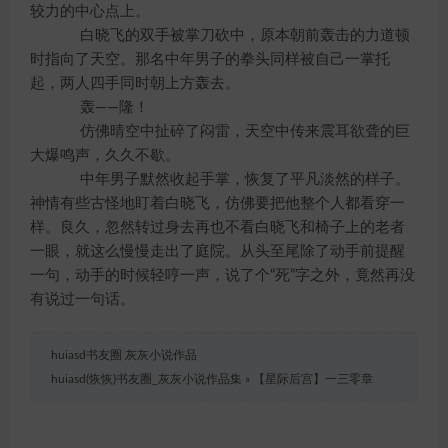
较力的中心点上。
白晓飞的双手被掌刀砍中，原本朝前轰击的力道顿
时指向了天空。那名中年男子的拳头同样被自己一掌托
起，两人四手同时朝上方轰去。
轰——隆！
仿佛晴空中扯碎了闷雷，天空中传来震耳欲聋的巨
大爆鸣声，久久不歇。
中年男子默然收起手掌，恢复了平凡淡然的样子。
神情有些古怪地盯着白晓飞，仿佛要把他整个人都看穿一
样。良久，忽然转过身去再也不看白晓飞和椅子上的老者
一眼，就这么慢慢走出了庭院。从头至尾除了动手前提醒
一句，动手的时候轻哼一声，说了个“死”字之外，竟然再没
有说过一句话。
huiasd书友圈 灰灰小说作品
huiasd(恢恢)书友圈_灰灰小说作品集
»
【星际后宫】一三零章