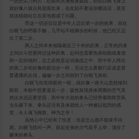
一把把尖刀利刃，眨眼间充满整座庭院，刮在白晓飞身上
就好像八级台风迎面吹来，在此刻不要说张嘴说话，甚至
就连稳稳站立在原地都成了问题。
而这一切还仅仅是中年人迈出第一步的效果，就在
白晓飞的呼吸不畅，几乎站不稳脚步的时候，他已经又迈
出了第二步。
两人之间本来相隔着近三十米的距离，正常的武者
之间比斗想要跨过这种距离，起码也需要热身助跑或者借
助一定的地利，总之必然是运动激战之中。而中年人跨出
的第二步却好像闲庭信步一样，无论怎么看都只应该是普
普通通的步伐，偏偏一步之间就到了白晓飞身前。
白晓飞却觉得眼前一暗，就好像一座大山忽然移到
眼前，本能中想要退后一步，骇然发现身体周围的空气竟
然比水泥还要坚固，而中年大叔的拳头已经带着阵阵罡风
当头砸下来。拳头还没有及体就给人一种难以抵挡的感
觉，令人魂飞魄散、神为之夺！
虽然心中已经有了怯意，但是怎么都不能束手待
毙。白晓飞怪叫一声。鼓起全身的力气双手上举，顶住了
砸来的拳头。