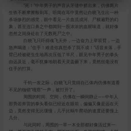
“死！”中年男子的声音从牙缝中挤出来，仿佛两片
生铁不断摩擦般刺耳。听闻在耳中竟然让白晓飞生出一种
杀场惨烈的感觉，眼中看见一片血流成河、尸横遍野的幻
象，甚至连口鼻之中都闻到一股浓浓的血腥味道，就好像
忽然之间身处在了无数死尸之中。
白晓飞只吓得魂飞天外，一边奋力上举双臂，一边
急声喝道：“住手！难道你真想杀了我不成！”话音未落，手
臂已经被硬生生地再次压低了半尺，眼见中年男子的拳头
由远及近，毫不犹豫地朝着天灵盖砸下来，竟然丝毫没有
住手的打算。
千钧一发之际，白晓飞只觉得自己体内仿佛有道看
不见的枷锁“嘎瘩”一声，被打开了。
周围的时间、空间，仿佛在一瞬间静止——中年人
那势若奔雷的拳头看似已经近在眼前，偏偏又像是远在天
边，竟然变得无比缓慢，几乎比蜗牛爬动的速度还要慢上
几分。
与此同时，周围的一草一木全部都好像活过来一