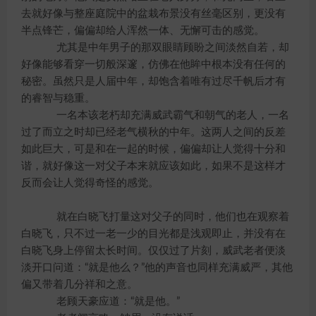
去就好像与整座庭院中的盆栽布景没有丝毫区别，更没有
半点锋芒，偏偏却给人浑然一体、无懈可击的感觉。
尤其是中年男子的那双眼睛顾盼之间淡然自若，却
好像能够看穿一切般深邃，仿佛在他眸中根本没有任何的
秘密。虽然只是人届中年，却饱含着唯有过尽千帆后才有
的睿智与稳重。
一名本该老朽却充满威武霸气和朝气的老人，一名
过了而立之时却已经老气横秋的中年。这两人之间的反差
如此巨大，可是和在一起的时候，偏偏却让人觉得十分和
谐，就好像这一对父子本来就应该如此，如果不是这样才
反而会让人觉得奇怪的感觉。
就在白晓飞打量这对父子的同时，他们也在观察着
白晓飞，只不过一老一少的目光都是浅观即止，并没有在
白晓飞身上停留太长时间。仅仅过了片刻，威武老者便淡
淡开口问道：“就是他么？”他的声音也同样充满威严，其他
偏又带着几分祥和之意。
老顾天豪应道：“就是他。”