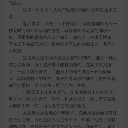
气质上。
这是一对父子！从他们酷似的相貌中就可以看出这
点。
老人坐着，浑身上下不曾稍动，但是偏偏却给人一
种无时无刻都在活动的感觉，就好像奔涌流淌的潮水一
般。最重要的是他虽然安坐如山，却给人一种狮子搏兔、
君临天下的威压感觉。那种透体而出的磅礴压力，几乎让
人窒息。
这位老人最大的特点就是霸气和朝气，那是一种只
有百战杀场、所向披靡者才能有的霸气，充满了长刀所
向、一往直前的味道；而他身上的朝气则是一种欣欣向
荣，就好像雨后的春笋、春来的野草般的朝气，仿佛永远
都不会妥协，不会低头，更不会停止生长。
小顾天豪身上也有霸气、艾佛璐茜身上也有朝气，
可是他们两人的霸气、朝气，和这位老人一比，简直就像
水滴和大海一样，根本没有任何的可比性。
反观老人身边那位中年男子，在他身上反而没有任
何特别之处。可正是因为太过于平凡，却成了他身上最特
别的地方。他只是安然站立在老人身旁，和光同尘，看上