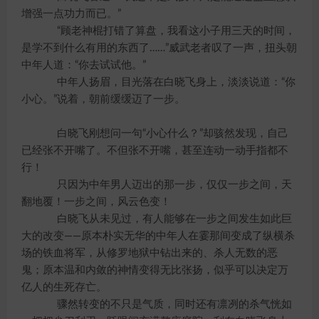
增强一点功力而已。”
“顾老神棍打错了算盘，我看这小子用三天的时间，
是学不到什么有用的东西了……”威武老者叹了一声，扭头朝
中年人道：“你去试试他。”
中年人扬眉，目光落在白晓飞身上，淡淡说道：“你
小心。”说着，朝前缓缓迈了一步。
白晓飞刚想问一句“小心什么？”却骇然发现，自己
已经张不开嘴了。不但张不开嘴，甚至连动一动手指都不
行！
只因为中年男人迈出的那一步，仅仅一步之间，天
翻地覆！一步之间，风云色变！
白晓飞从未见过，有人能够在一步之间发生如此巨
大的改变——原本朴实无华的中年人在霎那间变成了纵横杀
场的铁血将军，从修罗地狱中钻出来的、杀人无数的恶
鬼；原本温和内敛的神情变得无比张扬，似乎可以决定万
亿人的生死存亡。
骤然转变的不只是气质，同时还有凛冽的杀气恍如