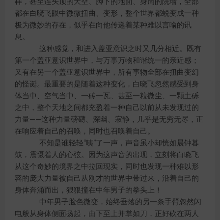
样，甚至连头顶的天空、脚下的地面、身周的院墙，全部
都在白晓飞眼中微微扭曲、变形，整个世界都蜕变成一种
极为微妙的存在，似乎在向他传递着某种难以言喻的讯
息。
这种感觉，和进入盖亚意识之时又几分相近。既有
第一个盖亚意识世界中，与万事万物和谐统一的亲近感；
又有在另一个盖亚意识世界中，所有事物全部在扭曲变幻
的怪诞。最重要的是随着这种变化，白晓飞忽然感受到身
体当中、空气当中、一砖一瓦、甚至一粒微尘、一颗土砾
之中，整个天地之间都充盈着一种自己以前从未发现过的
力量——这种力量磅礴、深幽、寂静，几乎是无穷无尽，正
在响应着自己的召唤，同时也召唤着自己。
不知是谁轻轻“咦”了一声，声音虽小却恍如晨钟暮
鼓，震慑着人的心弦。因为这声音的出现，立刻将白晓飞
从这个奇妙的境界之中拉回现实，同时也发现一种难以形
容的庞大力量被自己从刚才的世界中带过来，沿着自己的
身体奔涌而出，狠狠撞在中年男子的拳头上！
中年男子脸色微变，始终垂落的另一条手臂忽然闪
电般从身体侧面扬起，由下至上并掌如刀，正好砍在两人