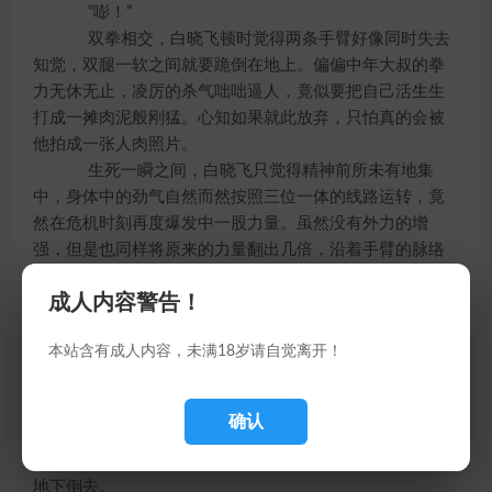
“嘭！”
双拳相交，白晓飞顿时觉得两条手臂好像同时失去
知觉，双腿一软之间就要跪倒在地上。偏偏中年大叔的拳
力无休无止，凌厉的杀气咄咄逼人，竟似要把自己活生生
打成一摊肉泥般刚猛。心知如果就此放弃，只怕真的会被
他拍成一张人肉照片。
生死一瞬之间，白晓飞只觉得精神前所未有地集
中，身体中的劲气自然而然按照三位一体的线路运转，竟
然在危机时刻再度爆发中一股力量。虽然没有外力的增
强，但是也同样将原来的力量翻出几倍，沿着手臂的脉络
冲击出去。
成人内容警告！
中年男子轻哼一声，手上的劲力忽然微敛，任由白
晓飞将他的拳头托起几分，让过这一股突然爆发出来的力
本站含有成人内容，未满18岁请自觉离开！
量。
白晓飞心中一喜之下正想抽身后退，忽然发现中年
男子的手臂一沉，本来已经收敛的力道忽然排山倒海般倒
确认
灌回来，正好赶在自己旧力已尽、新力未生之际。两条小
腿咔咔两声，最先顶不住巨大的压力被折成两截，就要朝
地下倒去。