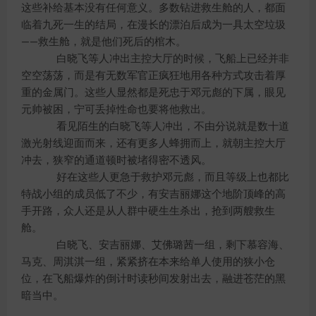
这些补给基本没有任何意义。多数钻进救生舱的人，都面
临着九死一生的结局，在漫长的漂泊后成为一具太空垃圾
——救生舱，就是他们死后的棺木。
白晓飞等人冲出主控大厅的时候，飞船上已经并非
空空荡荡，而是有无数军官正疯狂地用各种方式攻击着厚
重的金属门。这些人显然都是死忠于邓元彪的下属，眼见
元帅被困，宁可丢掉性命也要将他救出。
看见陌生的白晓飞等人冲出，不由分说就是数十道
激光射线迎面而来，还有更多人蜂拥而上，就朝主控大厅
冲去，狭窄的通道顿时被堵得密不透风。
好在这些人更急于救护邓元彪，而且等级上也都比
特战小组的成员低了不少，有安吉丽娜这个地阶顶峰的高
手开路，众人还是从人群中硬生生杀出，抢到两艘救生
舱。
白晓飞、安吉丽娜、艾佛璐茜一组，剩下慕容海、
马克、周淇淇一组，紧紧挤在本来给单人使用的狭小仓
位，在飞船爆炸的倒计时读秒间发射出去，融进苍茫的黑
暗当中。