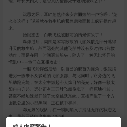
理、叶长天四人，是否真的全部死于这场爆炸之中？
沉思之际，耳畔忽然传来安吉丽娜的一声惊呼：“怎
么会这样！”说着就在救生舱的紧急启动面板上疯狂操作起
来。
抬眼望去，白晓飞也被眼前的情景惊呆了！
爆炸过后，周围是零零散散的飞船残骸是部分逃得
升天的救生舱，然而远处的其他飞船并没有及时作出营救
动作，而是在同一时间调转船头，陷入了一种无比怪异的
慌乱中——他们在互相攻击！
一艘飞船悍然启动，以自己的舰首为撞角，狠狠捅
进另一艘来不及躲避的飞船腹部。与此同时，它旁边的飞
船助跑充能，在太空中燃起令人炫目的亮光，好像一颗太
阳冉冉升起。远处正有三五艘飞船像疯了一样原地打转，
甚至不经加速就开始了太空跳跃系统，直接产生了一个方
圆数公里的小型黑洞，正在被中和掉。
邓元彪的舰队，在一瞬间陷入了混乱无序的状态之
中，显然已经彻底失去了控制。
艾佛璐茜瞪大眼睛，不可思议地叫道：“怎么回事？