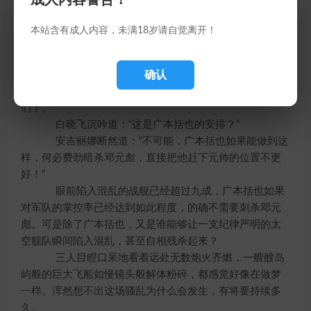
成人内容警告！
集体造反吗！”
没有人能回答她的问题，剧烈的爆炸已经将整片星
本站含有成人内容，未满18岁请自觉离开！
域燃成火海，安吉丽娜正在启动救生舱的动力装置，试图
朝地球方向逃窜。本来三人考虑如果忽然启动这个装置的
确认
话，在众多等待救援的救生舱中显得过于显眼，容易引起
怀疑，不过现在所有人都乱成一团，自然不会有人注意他
们了。
白晓飞沉吟道：“这是广本括也的安排？”
安吉丽娜断然道：“不可能，广本括也如果能做到这
样，何必费劲暗杀邓元彪，直接把他赶下元帅的位置不更
好！”
眼前陷入混乱的战舰已经超过九成，广本括也如果
对军队的掌控率已经达到如此程度，的确不需要刺杀邓元
彪。可是除了广本括也，又是谁能够让一支纪律严明的太
空舰队瞬间陷入混乱，甚至自相残杀起来？
三人目瞪口呆地看着远处无数炮火齐燃，一艘艘岛
屿般的巨大飞船如慢镜头般解体粉碎，都感觉好像在做梦
一样。浑然想不出这场骚乱为什么会发生，有将要持续多
久。