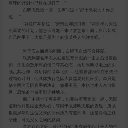
查理的计划也已经在进行了！”
白晓飞微微一凛，失声叫道：“那个黑衣人！你是
说……”
“就是广本括也！”安吉丽娜接口道：“刺杀邓元彪这
么重要的计划，他怎么可能不来？故意蒙上面，自己装成
自己的手下，大概只是为了麻痹某些人的注意吧。”
对于安吉丽娜的判断，白晓飞自然不会怀疑。
联想到那名黑衣人在逃过邓元彪的一击之后淡定自
如，先用众叛亲离的借口夺其心志，而后果断取地上的头
颅乱其心神，最后悍然引爆飞船……这些步骤虽然在事先经
过精心计划，但具体执行之际大多需要随机应变。单只是
牺牲两名天阶高手的决定，如果不是广本括也本人亲自操
纵，恐怕谁也做不到这种地步。
而广本括也宁可身死，也要拉着邓元彪一起，无疑
证明他对银湖全无私心，等同于以死明志般的表现！所以
银湖虽然对这位父亲的所作所为有些不满，还是将领主颁
给他，可见父女之间的默契。
早在赌街之际，就已经确定李察威尔和叶长天的生