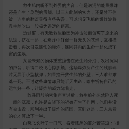
救生舱内听不到外界的声音，但是汹涌的能量爆炸
还是产生了剧烈的震颤。以三人此刻的实力，还是禁不住
被一连串的翻滚晃得有些头昏，可以想见飞船的爆炸波将
救生舱吹出一段极为遥远的距离。
透过窗，有无数救生舱因为冲击波而偏离了原来的
轨道，挤在一起，在爆炸中好似一群无头的苍蝇，互相撞
击着，再次引发连锁的爆炸，连同其内的生命一起化成宇
宙的尘埃。
某些未知的物体重重撞击在救生舱外沿，发出沉闷
的声音，听得白晓飞心惊胆颤。这场爆炸所产生的残骸碎
片无异于小型核弹，如果撞开救生舱的外壁，三人谁都难
逃一死。不过这些事情却只能听天由命，暗中祈祷自己的
运气好一些，让爆炸的威力绕着走。
一阵暴雨般的密集声音过后，救生舱外忽然陷入死
一般的沉寂，也许是白晓飞的祈祷产生了作用，他们并没
有被击毁，顺利冲出了爆炸的范围。直到这是，三人悬着
的心才算放下一半。
白晓飞长吁了一口气，看着漆黑的窗外苦笑道：“接