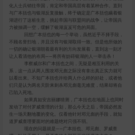
化人士兵销往帝国，肯定和帝国高层有着某种合作。直到
与广本括也与银湖反复接触，终于确定是广本括也瞒着银
湖进行了这桩生意，挑起帝国与联盟间的战争，让帝国兵
力被抽调一空，缓解了银湖岌岌可危的局面。
回想广本括也的每一个举动，虽然近乎不择手段，
不顾名誉扫地，并且没有与银湖取得一致。但是他所做的
一切的确让银湖朝着最有利的方向发展着，直到这一刻才
让人看清他的布局——将所有妨碍银湖的人一举击杀！
李察威尔和广本括也之间，无疑是相互利用的关
系，这一点从两人围攻邓元彪之际没有拿出真正实力就可
以看出来。不知广本括也许给两人什么样的好处，或者他
们只是认为两名天阶来刺杀邓元彪毫无难度，结果却将自
己陷入死地。
如果真如安吉丽娜猜测，广本括也在地面上也同时
发动了对付罗威查理的计划，那么今天之后，帝国必然发
生一场天翻地覆的变化。仅看他针对邓元彪的手段，就知
道罗威查理要面对的难题绝对只强不弱。
现在的问题就是——广本括也、邓元彪、罗威查