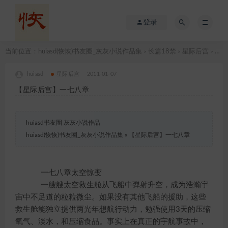
登录
当前位置：
huiasd(恢恢)书友圈_灰灰小说作品集
长篇18禁
星际后宫
【星际后宫】一七八章
>
>
>
huiasd
星际后宫
2011-01-07
【星际后宫】一七八章
huiasd书友圈 灰灰小说作品
huiasd(恢恢)书友圈_灰灰小说作品集
»
【星际后宫】一七八章
一七八章太空惊变
一艘艘太空救生舱从飞船中弹射升空，成为浩瀚宇
宙中不足道的粒粒微尘。如果没有其他飞船的援助，这些
救生舱能独立提供两光年想航行动力，勉强使用3天的压缩
氧气、淡水，和压缩食品。事实上在真正的宇航事故中，