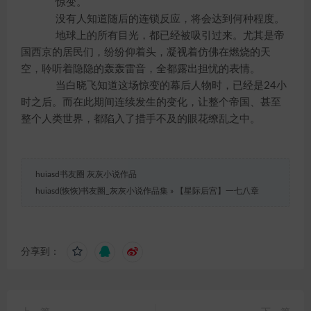
惊变。
没有人知道随后的连锁反应，将会达到何种程度。
地球上的所有目光，都已经被吸引过来。尤其是帝
国西京的居民们，纷纷仰着头，凝视着仿佛在燃烧的天
空，聆听着隐隐的轰轰雷音，全都露出担忧的表情。
当白晓飞知道这场惊变的幕后人物时，已经是24小
时之后。而在此期间连续发生的变化，让整个帝国、甚至
整个人类世界，都陷入了措手不及的眼花缭乱之中。
huiasd书友圈 灰灰小说作品
huiasd(恢恢)书友圈_灰灰小说作品集
»
【星际后宫】一七八章
分享到：