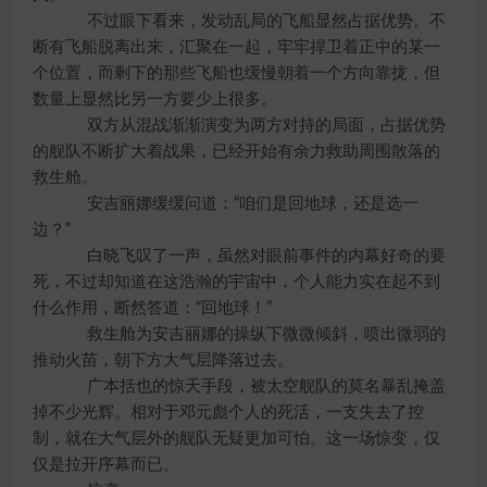
不过眼下看来，发动乱局的飞船显然占据优势。不
断有飞船脱离出来，汇聚在一起，牢牢捍卫着正中的某一
个位置，而剩下的那些飞船也缓慢朝着一个方向靠拢，但
数量上显然比另一方要少上很多。
双方从混战渐渐演变为两方对持的局面，占据优势
的舰队不断扩大着战果，已经开始有余力救助周围散落的
救生舱。
安吉丽娜缓缓问道：“咱们是回地球，还是选一
边？”
白晓飞叹了一声，虽然对眼前事件的内幕好奇的要
死，不过却知道在这浩瀚的宇宙中，个人能力实在起不到
什么作用，断然答道：“回地球！”
救生舱为安吉丽娜的操纵下微微倾斜，喷出微弱的
推动火苗，朝下方大气层降落过去。
广本括也的惊天手段，被太空舰队的莫名暴乱掩盖
掉不少光辉。相对于邓元彪个人的死活，一支失去了控
制，就在大气层外的舰队无疑更加可怕。这一场惊变，仅
仅是拉开序幕而已。