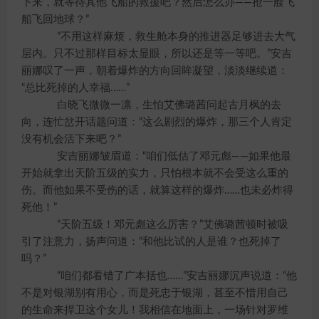
下来，就等待其他飞船的救援吧？然后怎么办——抢一艘飞
船飞回地球？”
“不用这样麻烦，救生舱本身的推进器足够进去大气
层内。只不过那样目标太显眼，所以还是等一等吧。”安吉
丽娜叹了一声，朝着爆炸的方向回眸凝望，淡淡继续道：
“总比死掉的人幸福……”
白晓飞微微一凛，生怕艾佛璐茜问起古月枫的去
向，连忙岔开话题问道：“这么剧烈的爆炸，那三个人肯定
没有机会活下来吧？”
安吉丽娜皱眉道：“咱们低估了邓元彪——如果他最
开始就拿出天阶五级的实力，只怕根本就不会受这么重的
伤。而他如果不受伤的话，就算这样的爆炸……也未必炸得
死他！”
“天阶五级！邓元彪这么厉害？”艾佛璐茜顿时被吸
引了注意力，扬声问道：“和他比试的人是谁？也死掉了
吗？”
“咱们都看错了广本括也……”安吉丽娜沉声说道：“他
不是对银湖别有用心，而是死忠于银湖，甚至不惜用自己
的生命来捍卫这个女儿！我相信在地面上，一场针对罗维