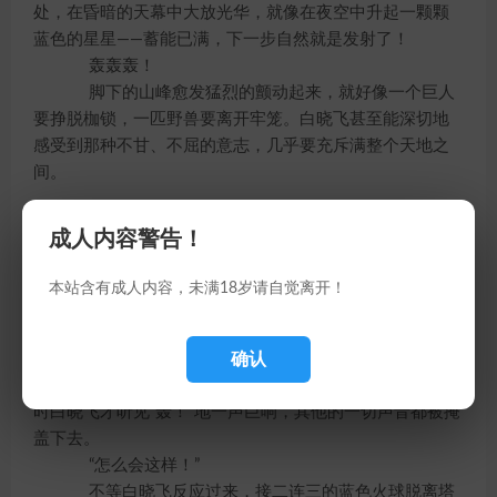
处，在昏暗的天幕中大放光华，就像在夜空中升起一颗颗
蓝色的星星——蓄能已满，下一步自然就是发射了！
轰轰轰！
脚下的山峰愈发猛烈的颤动起来，就好像一个巨人
要挣脱枷锁，一匹野兽要离开牢笼。白晓飞甚至能深切地
感受到那种不甘、不屈的意志，几乎要充斥满整个天地之
间。
哧哧！
成人内容警告！
一道蓝色的电弧当空划落，竟然没有按照预计中的
轨道射向太空，而是好像脱着火焰尾巴的流星一般朝主峰
本站含有成人内容，未满18岁请自觉离开！
脚下砸来！炽热的尾焰破开空气，发出刺耳的声音，狠狠
砸进山脚下！
确认
天地之间仿佛静了静，忽然变得鸦雀无声，然后才
是无数碎石飞溅，就好像火山喷发一样高高弹起，直到这
时白晓飞才听见“轰！”地一声巨响，其他的一切声音都被掩
盖下去。
“怎么会这样！”
不等白晓飞反应过来，接二连三的蓝色火球脱离塔