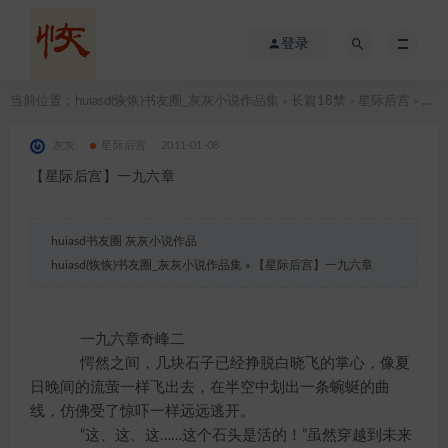
登录
当前位置：
huiasd(恢恢)书友圈_灰灰小说作品集
长篇18禁
星际后宫
【星际后宫】一九六章
>
>
>
灰灰
星际后宫
2011-01-08
【星际后宫】一九六章
huiasd书友圈 灰灰小说作品
huiasd(恢恢)书友圈_灰灰小说作品集
»
【星际后宫】一九六章
一九六章奇峰二
愕然之间，几块石子已经挣脱白晓飞的掌心，像夏
日晚间的流萤一样飞出去，在半空中划出一条蜿蜒的曲
线，仿佛受了惊吓一样远远逃开。
“这、这、这……这个石头是活的！”虽然穿越到未来