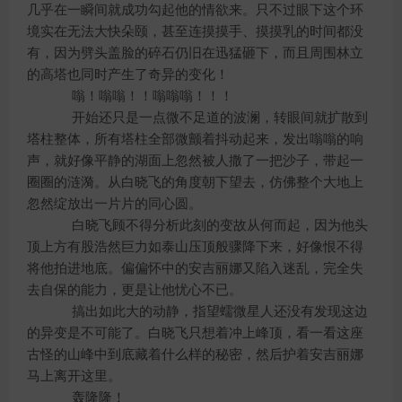
几乎在一瞬间就成功勾起他的情欲来。只不过眼下这个环
境实在无法大快朵颐，甚至连摸摸手、摸摸乳的时间都没
有，因为劈头盖脸的碎石仍旧在迅猛砸下，而且周围林立
的高塔也同时产生了奇异的变化！
嗡！嗡嗡！！嗡嗡嗡！！！
开始还只是一点微不足道的波澜，转眼间就扩散到
塔柱整体，所有塔柱全部微颤着抖动起来，发出嗡嗡的响
声，就好像平静的湖面上忽然被人撒了一把沙子，带起一
圈圈的涟漪。从白晓飞的角度朝下望去，仿佛整个大地上
忽然绽放出一片片的同心圆。
白晓飞顾不得分析此刻的变故从何而起，因为他头
顶上方有股浩然巨力如泰山压顶般骤降下来，好像恨不得
将他拍进地底。偏偏怀中的安吉丽娜又陷入迷乱，完全失
去自保的能力，更是让他忧心不已。
搞出如此大的动静，指望蠕微星人还没有发现这边
的异变是不可能了。白晓飞只想着冲上峰顶，看一看这座
古怪的山峰中到底藏着什么样的秘密，然后护着安吉丽娜
马上离开这里。
轰隆隆！