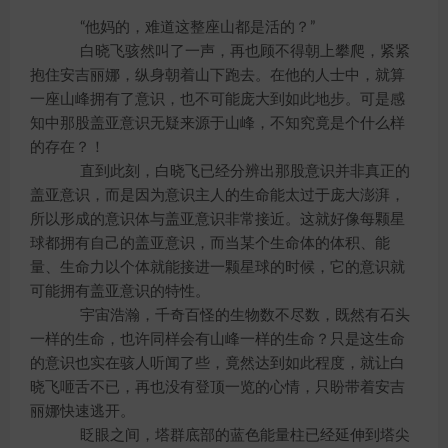
“他妈的，难道这整座山都是活的？”
白晓飞骇然叫了一声，再也顾不得朝上攀爬，紧紧
抱住安吉丽娜，纵身朝着山下跑去。在他的人士中，就算
一座山峰拥有了意识，也不可能庞大到如此地步。可是感
知中那股盖亚意识无疑来源于山峰，不知究竟是个什么样
的存在？！
直到此刻，白晓飞已经分辨出那股意识并非真正的
盖亚意识，而是因为意识主人的生命能太过于庞大澎湃，
所以形成的意识体与盖亚意识非常接近。这就好像每颗星
球都拥有自己的盖亚意识，而当某个生命体的体积、能
量、生命力以个体就能接进一颗星球的时候，它的意识就
可能拥有盖亚意识的特性。
宇宙浩瀚，千奇百怪的生物数不尽数，既然有石头
一样的生命，也许同样会有山峰一样的生命？只是这生命
的意识也实在骇人听闻了些，竟然达到如此程度，就让白
晓飞咂舌不已，再也没有登顶一览的心情，只盼带着安吉
丽娜快速逃开。
眨眼之间，塔群底部的蓝色能量柱已经延伸到塔尖