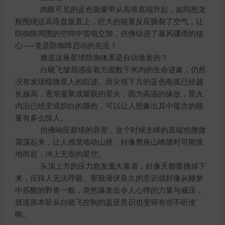
肉眼可见的蓝色能量带从高塔底端升起，如同怒龙
般围绕这高塔盘旋直上，巨大的能量反应撕裂了空气，让
防御阵周围的空间中雷电交加，仿佛钻进了暴风骤雨的核
心——竟是防御阵启动的先兆！
难道这座星球防御体系是自动激发的？
白晓飞皱眉感应着方圆数千米内的生命迹象，仍然
没有发现蠕微星人的踪迹。而尖塔下方的蓝色电弧已经越
长越高，逐渐凝聚成耀眼的星火，因为高温的缘故，星火
内沿已经变成炽白的颜色，可以让人想象出其中蕴含的能
量有多么惊人。
仿佛响应群塔的异变，这个时候主峰的底端也微微
震荡起来，让人感觉地动山摇，好像整座山峰随时可能拔
地而起，冲上无垠的星空。
头顶上方的压力愈发庞大暴虐，好像天都要拽掉下
来，压得人无法呼吸。那股潜伏良久的意识就好像从睡梦
中苏醒的野兽一般，突然爆发出令人心悸的力量与威压，
就连原本听从白晓飞控制的盖亚意识也变得有些不听使
唤。