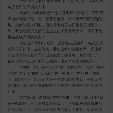
一层看不见的力场从天而降，这个时候，才体现出
这股意识的强横实力来！
此刻的主峰周围已经连只苍蝇都飞不过去，密密麻
麻地全都是火球。每一颗蓝色电弧，都相当于B级战舰的主
炮，虽然能量上稍逊，但是发射速度与密集程度却更胜一
筹。而这股意识竟然硬生生抗住了数百颗火球，等同于数
百艘战舰齐射的威力！
整座山峰都活了过来！虽然被狂轰滥炸，结果也不
过是碎石如雨、尘土飞扬，看似山峰都摇摇欲坠，而山峰
的主体竟然有着奇异的自愈能力，随着每一颗篮球炸开，
都有无数碎石自行填补上漏洞，没有产生太大的破坏。
“妈的，这到底是什么怪物！这种火力，就算一颗星
球都打烂了！”白晓飞咬紧牙关，在篮球与力场中不住徘
徊，此刻已经可以肯定这座星球防御阵根本就不是所谓的
防御阵，看上去更像是蠕微星人建立起来对付这座山峰的
利器！
就在这时，两颗篮球交错袭来，恰逢白晓飞刚刚躲
过一轮爆炸，再也没有躲避的余地。不过这样的情况也早
在他计算之中，如果一直在两者的脚力中挣扎，迟早要筋