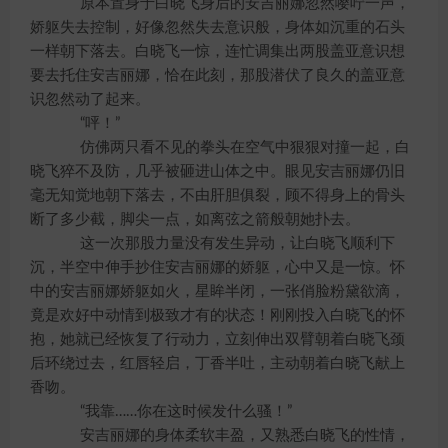
原本置身于白晓飞身后的安吉丽娜忽然嘤咛一声，
娇躯失去控制，好像忽然失去意识般，身体如沉重的石头
一样朝下落去。白晓飞一惊，连忙调集出两股盖亚意识想
要去托住安吉丽娜，恰在此刻，那股潜伏了良久的盖亚意
识忽然动了起来。
“呯！”
仿佛两只看不见的拳头在空气中狠狠对撞一起，白
晓飞猝不及防，几乎被砸进山体之中。眼见安吉丽娜仍旧
毫无知觉地朝下落去，不由肝胆俱裂，顾不得身上的骨头
断了多少截，脚尖一点，如离弦之箭般朝她扑去。
这一次那股力量没有发生异动，让白晓飞顺利下
沉，半空中伸手抄住安吉丽娜的娇躯，心中又是一惊。怀
中的安吉丽娜娇躯如火，星眸半闭，一张俏脸粉黛欲滴，
竟是欢好中动情到极致才有的状态！刚刚投入白晓飞的怀
抱，她就已经恢复了行动力，立刻伸出双臂朝着白晓飞颈
后环绕过去，红唇轻启，丁香半吐，主动朝着白晓飞献上
香吻。
“我靠……你在这时候发什么骚！”
安吉丽娜的身体柔软丰盈，又熟悉白晓飞的性情，