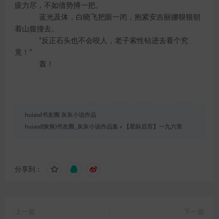
疲力尽，不如借势搏一把。
蓝光及体，白晓飞把眼一闭，抱紧安吉丽娜狠狠朝
着山腹撞去。
“反正石头也不会咬人，老子索性钻进去看个究
竟！”
轰！
huiasd书友圈 灰灰小说作品
huiasd(恢恢)书友圈_灰灰小说作品集
»
【星际后宫】一九六章
分享到：
上一篇
下一篇