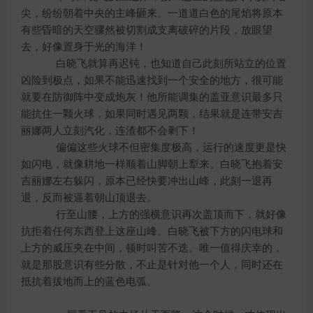
尖，纷纷朝着中央的主峰砸来。一道道白色的尾焰将原本
有些昏暗的天空骤然被切割成支离破碎的片段，放眼望
去，好像置身于光的海洋！
白晓飞就算再迟钝，也知道自己此刻所站立的位置
凶险到极点，如果不能迅速找到一个安全的地方，很可能
就要在防御阵中变成炮灰！他所能调集的盖亚意识最多只
能抗住一颗火球，如果同时遇见两颗，结果就是连带安吉
丽娜两人立刻汽化，连渣都不会剩下！
偏偏这些火球不但密集度极高，运行的速度更是快
如闪电，就像耕地一样顺着山脚朝上犁来。白晓飞抱着安
吉丽娜左右躲闪，原本已经快要冲出山峰，此刻一退再
退，反而被逼着朝山顶退去。
行至山腰，上方的强横意识再次盖顶而下，就好像
抗拒着任何东西登上这座山峰。白晓飞被下方的闪电球和
上方的威压夹在中间，顿时叫苦不迭。唯一值得庆幸的，
就是那股意识有些分散，不止是针对他一个人，同时还在
抵抗着拔地而上的蓝色电弧。