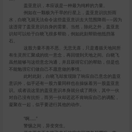
盖亚意识，本应该是一种最为纯粹的力量。
例如在一颗极为干旱的行星上，盖亚意识抗拒雨
水，白晓飞就无法命令这些盖亚意识去大范围降雨——因为
这违背了盖亚意识自身的需要。当然，除此之外，盖亚意
识却可以给于白晓飞很多帮助，例如此刻帮助他抵挡落
石。
这股力量不善不恶、无悲无喜，只是遵循天地间所
有生灵所汇聚成的统一意念，再回馈到天地之间。白晓飞
虽然能够与这些意念沟通，并且获得它们的帮助，但是也
不能勉强它们做自己不愿意做的事情。
此时此刻，白晓飞却发现除了响应自己意念的盖亚
意识外，似乎还有一股力量同样也在操纵着另一股盖亚意
识。或者说这里的盖亚意识本身就分成了两伙，其中一伙
对自己没有抗拒，而另一伙却迟迟不肯响应自己的调配，
凝聚在一起，似乎要进行其他的动作。
“啊……”
警惕之间，异变突生。