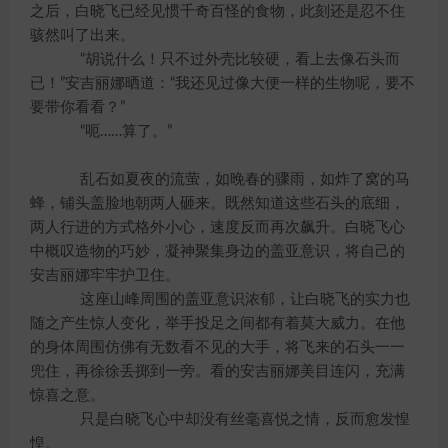
之后，白晓飞已经见惯千奇百怪的食物，此刻还是忍不住
骇然叫了出来。
“胡说什么！只不过外壳比较硬，看上去像石头而
已！”安吉丽娜晒道：“我还见过像大便一样的生物呢，要不
要带你看看？”
“呃……算了。”
乱石如夏夜的流萤，如晚春的骤雨，如炸了窝的马
蜂，铺头盖脸地朝两人砸来。既然知道这些石头的底细，
两人行进的方式格外小心，速度反而再次飙升。白晓飞心
中概叹造物的巧妙，凝神聚集身边的盖亚意识，将自己的
安吉丽娜牢牢护卫住。
这座山峰周围的盖亚意识浓郁，让白晓飞的实力也
随之产生惊人变化，举手投足之间都有着莫大威力。在他
的身体周围仿佛有无数看不见的大手，将飞来的石头一一
兜住，再徐徐丢掷到一旁。看的安吉丽娜美目连闪，充满
惊喜之意。
只是白晓飞心中却没有丝毫喜悦之情，反而愈发惶
惶。