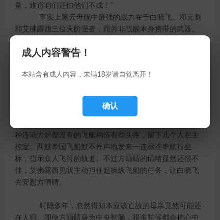
量，难道咱们还怕他们不成！”
事实上黑云母舰中最强的战力在于白晓飞、邓元彪
和艾佛露西三位天阶强者，而并非战舰本身携带的武器。
何况这些武器大多与“黑云”连成一体，彻底控制在白晓飞手
成人内容警告！
中，就算黒翼人想要重新接管这艘飞船都要话费很大力
气，更不用说生化人了。
本站含有成人内容，未满18岁请自觉离开！
商议既定，白晓飞接通帝国飞船，答应生化人解除
武装。黑云母舰外的触手将两艘帝国飞船放开，并开放对
确认
接口，让几名生化人登陆。
生化人在黑云母舰中仔细检查一番后，显然也对这
种连动力炉都没有的飞船构造有些头疼，留下几个人在主
控室。两艘帝国飞船默不作声地发来一连标准串航行坐
标，指示众人飞行的轨道。不过方晴晴的情绪显然还很不
佳，艾佛露西见状主动担任起操纵飞船的任务，让白晓飞
去安慰方晴晴。
时隔多年，忽然得知本应该亡故的母亲竟然可能还
在人间。即便方晴晴身为中央智脑，很多时候都会把心中