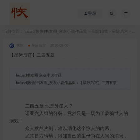
登录
当前位置：
huiasd(恢恢)书友圈_灰灰小说作品集
长篇18禁
星际后宫
【星际后宫】二四五章
>
>
>
恢恢
星际后宫
2020-02-03
【星际后宫】二四五章
huiasd书友圈 灰灰小说作品
huiasd(恢恢)书友圈_灰灰小说作品集
»
【星际后宫】二四五章
二四五章 他是外星人？
诺亚六人组的分裂，竟然只是一场为了蒙骗世人的
演戏！
众人默然片刻，难以消化这个惊人的内幕。
尤其是方晴晴，得知自己的生母尚在人间的消息，