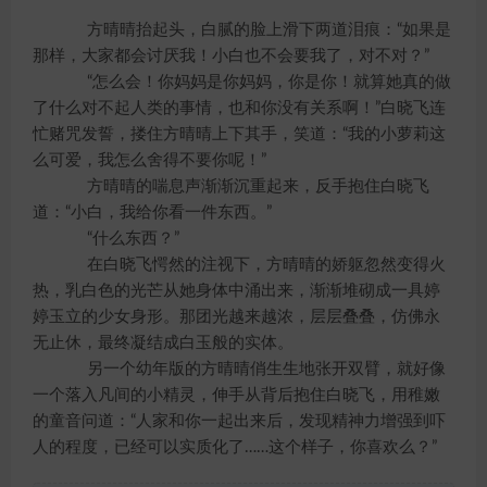
方晴晴抬起头，白腻的脸上滑下两道泪痕：“如果是
那样，大家都会讨厌我！小白也不会要我了，对不对？”
“怎么会！你妈妈是你妈妈，你是你！就算她真的做
了什么对不起人类的事情，也和你没有关系啊！”白晓飞连
忙赌咒发誓，搂住方晴晴上下其手，笑道：“我的小萝莉这
么可爱，我怎么舍得不要你呢！”
方晴晴的喘息声渐渐沉重起来，反手抱住白晓飞
道：“小白，我给你看一件东西。”
“什么东西？”
在白晓飞愕然的注视下，方晴晴的娇躯忽然变得火
热，乳白色的光芒从她身体中涌出来，渐渐堆砌成一具婷
婷玉立的少女身形。那团光越来越浓，层层叠叠，仿佛永
无止休，最终凝结成白玉般的实体。
另一个幼年版的方晴晴俏生生地张开双臂，就好像
一个落入凡间的小精灵，伸手从背后抱住白晓飞，用稚嫩
的童音问道：“人家和你一起出来后，发现精神力增强到吓
人的程度，已经可以实质化了……这个样子，你喜欢么？”