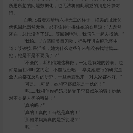
所思所想的问题数据化，也无法将如此震撼的消息冷静对
待。
白晓飞看着方晴晴六神无主的样子，绝美的脸庞仿
佛也因此黯然无色，忍不住伸手搂住她的香肩道：“人既然
还在，总比没有了好……等回到地球，我陪你一起去找她。”
“我怕……”方晴晴美目闪动，把头埋进白晓飞怀中
道：“妈妈如果活着，她为什么这些年来都没有找过我……
她，她是不是不要我了？”
“不会的，我相信她这样做，一定是有她的苦衷。也
许是当初和叶玄约定，不能泄密吧……毕竟她进行的研究是
全人类都在反对的研究，一旦暴露出来，对大家都不好。”
“可是……可是，她和李察威尔是一伙的！”
“呃……我相信你妈妈只是受了李察威尔的骗！她绝
对不会是人类的叛徒！”
“真的吗？”
“真的！真的！当然是真的！”
“那如果妈妈真的是叛徒呢？”
“呃……”