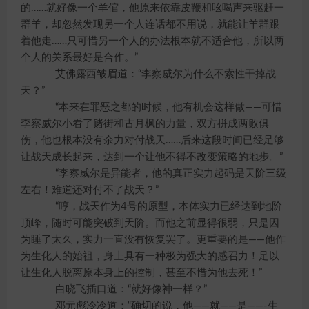
的……就好像一个羊倌，他原来依靠皮鞭和吆喝声来驱赶一
群羊，却忽然发现另一个人连话都不用说，就能让羊群跟
着他走……只可惜另一个人的办法根本就不适合他，所以两
个人的关系最好是合作。”
艾佛露西皱眉道：“李察威尔为什么不索性干掉战
天？”
“本来在罪恶之都的时候，他有机会这样做——可惜
李察威尔小看了赌街和古月枫的力量，双方拼成两败俱
伤，他也根本没有余力对付战天……后来这段时间已经足够
让战天成长起来，达到一个让他不得不改变策略的地步。”
“李察威尔是异能者，他的真正实力起码是天阶三级
左右！难道还对付不了战天？”
“哼，战天作为4号的原型，本体实力已经达到地阶
顶峰，随时可能突破到天阶。而他之前显得很弱，只是因
为睡了太久，实力一直没有恢复罢了。更重要的是——他作
为生化人的始祖，身上具有一种极为强大的感召力！足以
让生化人脱离原本身上的控制，甚至不惜为他去死！”
白晓飞插口道：“就好像神一样？”
邓元彪冷冷道：“确切的说，他——就——是——-生