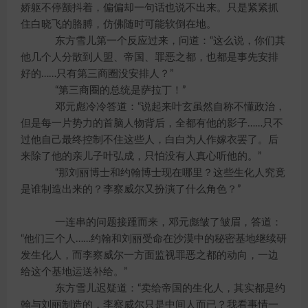
娇躯不停颤抖着，偏偏却一句话也说不出来。只是紧紧抓
住白晓飞的胳膊，仿佛随时可能软倒在地。
东方雪儿第一个反应过来，问道：“这么说，你们其
他几个人分散到人盟、帝国、罪恶之都，也都是事先安排
好的……只有第三商圈没安排人？”
“第三商圈的总统是萨拉丁！”
邓元彪冷冷答道：“说起来叶玄虽然自称不懂政治，
但是每一片势力的首脑人物背后，全都有他的影子……只不
过他自己最终控制不住这些人，白白为人作嫁衣罢了。后
来除了他的亲儿子叶弘成，只怕没有人真心听他的。”
“那刘丽博士和约翰博士现在哪里？这些生化人究竟
是谁制造出来的？李察威尔又扮演了什么角色？”
一连串的问题接踵而来，邓元彪皱了皱眉，答道：
“他们三个人……约翰和刘丽受命在沙漠中的秘密基地继续研
发生化人，而李察威尔一方面监视罪恶之都的动向，一边
给这个基地运送补给。”
东方雪儿迟疑道：“卖给帝国的生化人，其实都是约
翰与刘丽制造的，李察威尔只是中间人而已？我看事情一