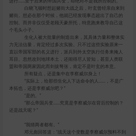
进行……至于后来的帝国兵变，却绝对不是我所控制的。”
白晓飞顿时想起赌街大战之后，叶玄曾经亲自来到
赌街。想必在那个时候，他就已经发现事态超出了自己的
控制。而并非仅仅受老顾天豪所托，特意跑来教导自己这
个毛头小子。
生化人被大批量的制造出来，其具体力量和整体实
力无法估量，肯定经过多次实验。只不过这些实验原来一
直以帝国军部的名义进行，派兵到外太空执行任务来掩人
耳目。忽然改到地球本土，还闹得尽人皆知，甚至人类联
盟和帝国两家因此而剑拔弩张，肯定不是叶玄的本意。
所有疑点，还是集中在李察威尔身上！
“实际上，给那些生化人下达命令的人……，不是广
本拓也，还是李察威尔吧？”
“是的。”
“那么帝国兵变……究竟是李察威尔在背后控制的？
还是战天呢？”
“我猜两者都有。”
邓元彪回答道：“战天这个变数是李察威尔预料不到