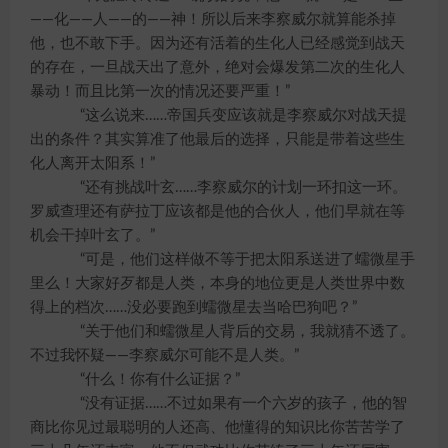
——化——人——的——神！所以后来李察威尔就算能杀掉
他，也不敢下手。因为还有活着的生化人已经感觉到战天
的存在，一旦战天出了意外，绝对会爆发第二次的生化人
暴动！而且比第一次的情况还要严重！”
“这么说来……帝国兵变应该就是李察威尔对战天提
出的条件？其实算准了他最后的选择，只能是带着这些生
化人离开太阳系！”
“还有挑战叶玄……李察威尔的计划一环扣这一环。
罗威查理还有萨拉丁应该都是他的合伙人，他们早就在等
机会干掉叶玄了。”
“可是，他们这样做不等于把太阳系送进了蠕微星手
里么！大家好歹都是人类，本身的地位更是人类世界中数
得上的档次……没必要跑到蠕微星去当哈巴狗吧？”
“关于他们和蠕微星人背后的交易，我就猜不透了。
不过我怀疑——李察威尔可能不是人类。”
“什么！你有什么证据？”
“没有证据……不过如果有一个六岁的孩子，他的智
商比你见过最聪明的人还高、他懂得的知识比你苦苦学了