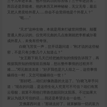
三十几年还丰富、他不但武功比你苦练了三十年还厉害，
而且还是异能者。他的来历又神神秘秘，无父无母，最后
又把人类卖给外星人……你会不会觉得他是个外星人？”
“呃……”
“天才”这种生物，本就是用来打破世间惯例、颠覆
普通人类认识的。仅凭邓元彪的几点推测就把李察威尔看
成外星人，未免有些夸张。
白晓飞苦笑一声，岔开话题问道：“刚才说的这些秘
密，不是只有少数几个人知道么？”
“女王殿下前几天已经把她所知的情报告诉我了，再
根据我所知的情报前后推敲，想出整件事情的过程并不
难……”邓元彪淡淡道：“好歹我也是六人组之一，这些事情
瞒得住一时，又怎可能瞒得住一世！”
“那好吧……咱们好像跑题的太远了。”白晓飞举手问
道：“现在的问题，是这些生化人究竟可不可信？咱们有黑
云母舰，就算不用他们带路也能回到太阳系。不过如果大
家认为战天可信的话……我还是希望去会一会他。”
艾佛露西叫道：“那就去好了。就算解除一切武装力