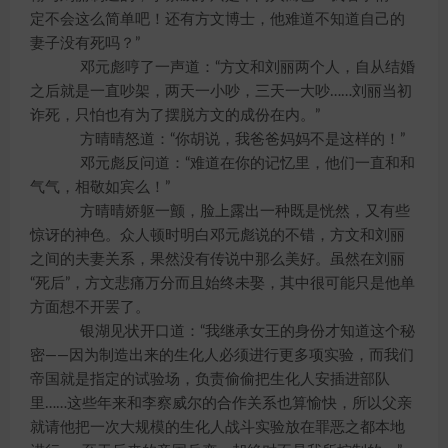
定不会这么简单吧！还有方文博士，他难道不知道自己的
妻子没有死吗？”
邓元彪哼了一声道：“方文和刘丽两个人，自从结婚
之后就是一直吵架，两天一小吵，三天一大吵……刘丽当初
诈死，只怕也有为了摆脱方文的成份在内。”
方晴晴怒道：“你胡说，我爸爸妈妈不是这样的！”
邓元彪反问道：“难道在你的记忆里，他们一直和和
气气，相敬如宾么！”
方晴晴娇躯一颤，脸上露出一种既是恍然，又有些
惊讶的神色。众人顿时明白邓元彪说的不错，方文和刘丽
之间的夫妻关系，果然没有传说中那么美好。虽然在刘丽
“死后”，方文悲痛万分而且始终未娶，其中很可能只是他单
方面想不开罢了。
银湖见状开口道：“我继承女王的身份才知道这个秘
密——因为制造出来的生化人必须进行更多项实验，而我们
帝国就是指定的试验场，负责偷偷把生化人安插进部队
里……这些年来和李察威尔的合作关系也算愉快，所以父亲
就请他把一次大规模的生化人战斗实验放在罪恶之都本地