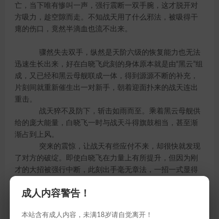
亡，当下唯有惨叫一声，强行震断一双手腕，这才脱开对
方吸力，趁空隙而走。不知战天用了什么邪法，被吸得干
瘪的伤口，竟然半滴血也流不出来。
骤然失去双手，纵然是天阶六级的恢复能力也无法
迅速生长出来，好在白晓飞此刻的身体原本就是由“黑云”组
成，又已经和黑云母舰联成一体，得到源源不断的补充，
片刻间就重新催生出一对新手，朝着迎面扑来的战天连出
重击。
战天猝不及防下，斩击如雨而至。乘着黑云母舰供
给的庞大能量，白晓飞一时与战天斗得旗鼓相当，甚至渐
渐占到上风。
突来的震惊，让战天有些应付不来，却很快就发现
了对方的破绽。即使白晓飞在力量上有所提升，但因为刚
才的大招被强行中断，此刻出手毫无章法，一招一式显得
杂驳不纯，显然未有时间好好练习，完全是凭着蛮力与自
成人内容警告！
己对抗。
恍然之后，战天已然发招。白晓飞适才使过的招
本站含有成人内容，未满18岁请自觉离开！
数，如今在他手中，赫然更具杀伤力，也更加纯熟，像是