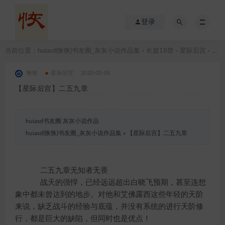
登录
当前位置：
huiasd(恢恢)书友圈_灰灰小说作品集
长篇18禁
星际后宫
【星际后宫】二五九章
>
>
>
恢恢
星际后宫
2020-02-05
【星际后宫】二五九章
huiasd书友圈 灰灰小说作品
huiasd(恢恢)书友圈_灰灰小说作品集
»
【星际后宫】二五九章
二五九章无知者无畏
战天的强悍，已经远远超出白晓飞预期，甚至连想
象中都未曾达到的地步。对他和艾佛露西这些年轻的天阶
来说，缺乏战斗的经验与底蕴，并没有系统的进行天阶修
行，都是巨大的缺陷，但同时也是优点！