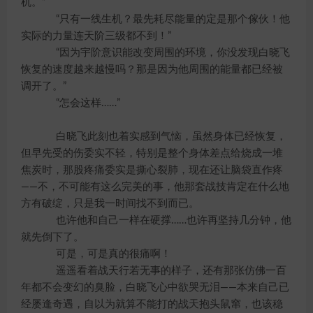
机。”
“只有一线生机？最先耗尽能量的定是那个傢伙！他
实际的力量连天阶三级都不到！”
“因为宇阶意识能改变周围的环境，你没发现白晓飞
恢复的速度越来越慢吗？那是因为他周围的能量都已经被
调开了。”
“怎会这样……”
白晓飞此刻也着实感到气恼，虽然身体已经恢复，
但早先受的伤委实不轻，特别是整个身体差点给烧成一堆
焦炭时，那股疼痛委实是撕心裂肺，现在还让脑袋直作疼
——不，不可能有这么完美的事，他那套战技肯定在什么地
方有破绽，只是我一时间找不到而已。
也许他和自己一样在硬撑……也许再坚持几分钟，他
就先倒下了。
可是，可是真的很痛啊！
遥遥看着战天行若无事的样子，还有那张仿佛一百
年都不会变幻的臭脸，白晓飞心中欲哭无泪——本来自己已
经屡逢奇遇，自以为就算不能打的战天抱头鼠窜，也该稳