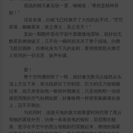
观战的顾天豪见状一震，喃喃道：“果然是精神异
能！”
话音未落，白晓飞已经展开了大招的起手式：“茫茫
碧落，幽幽黄泉，彼之厚土，吾之苍天！”
直如一颗颗炸雷在宇宙中轰隆隆地震响，就好似无
数星辰燃烧破灭，几乎在一瞬间就充斥了整个战场。白晓
飞怒目圆睁，仿佛化身为下凡的金刚，要用熊熊怒火燃尽
人世间的一切丑恶，纵声长啸。
轰！
整个空间骤然暗了一暗，就好像无数乌云猛然从头
顶上方压下来，将光线挤出了控制室。巨大的压力狠狠砸
过来，战天身形如电一般朝外围撤去，只是他刚刚一动就
感觉周围的空气粘稠如胶，好像蛛网一样密密麻麻缠在身
上，迈不开脚步。
与此同时，连接天地的庞大能量霎时间代替了黑云
母舰的雾状外壳，仿佛一条条游曳的银蛇，层层围住舰
身。悬浮在半空中的黑云母舰剧烈震颤起来，缭绕的烟雾