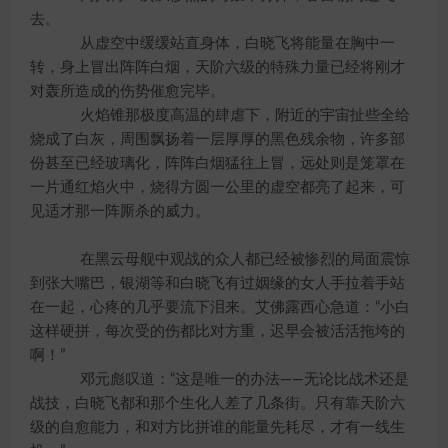
去。
从虚空中缓缓站直身体，白晓飞将能量在胸中一
转，身上冒出阵阵白烟，天阶六级的特殊力量已经将刚才
对轰所造成的伤势催愈完毕。
火焰锥那极度高温的肆虐下，附近的宇宙扯些全给
烧成了白灰，周围飘扬着一层厚厚的黑色残余物，许多部
份甚至已经玻璃化，阵阵白烟猛往上冒，远处则是笼罩在
一片通红焰火中，烧得方圆一公里的虚空都亮了起来，可
见适才那一阵厮杀的威力。
在黑云母舰中观战的众人都已经被惨烈的局面震惊
到张大嘴巴，银湖等和白晓飞有过姻缘的女人手拉着手站
在一起，心疼的几乎要流下泪来。艾佛露西心急道：“小白
这样硬拼，每次受的伤都比对方重，迟早会被活活拖垮的
啊！”
邓元彪叹道：“这是唯一的办法——无论比战术还是
战技，白晓飞都和那个生化人差了几条街。只有靠天阶六
级的自愈能力，和对方比拼谁的能量先耗尽，才有一线生