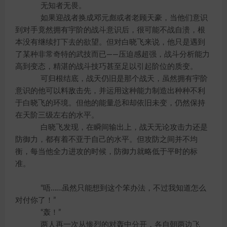
无知者无畏。
如果迎战者换成邓元彪或者老顾天豪，当他们意识
到对手竟然拥有宇阶的战斗意识后，很可能不战自溃，根
本没有继续打下去的欲望。但对白晓飞来说，他只是遇到
了某种非常奇特的武技而已——压迫感超强，战斗分析能力
高到变态，精湛的战斗技巧甚至足以引起阶位的质变。
可归根结底，战天仍旧是那个战天，虽然拥有宇阶
意识的他可以料敌击先，并运用这种能力制造出种种不利
于白晓飞的环境。但他的能量总和却依旧未变，仍然保持
在天阶三级左右的水平。
白晓飞发现，在瞬间输出上，战天无论攻击力还是
防御力，都有着不亚于自己的水平。但攻防之间并不均
衡，每当他全力进攻的时候，防御力就略低于平时的标
准。
“唔……虽然只能想到这个笨办法，不过我知道怎么
对付你了！”
“轰！”
两人再一次从惨烈的对轰中分开，各自朝两边飞