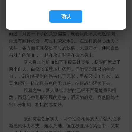
经过几十年勤修苦练一般，将白晓飞的攻击全数封死克
制，轻而易举地夺回上风。
确认
白晓飞怒骂一声，手下招数源源而发，分毫不退地
与战天招招对攻。胜与负，生与死，一切都在刹那间交错
而过，只要一下子的决定偏差，就会从此坠入无底深渊，
再没有翻身机会，与胜利荣光永别。在这样的身心压力下
战斗，各方面消耗都是平时的数倍，大量汗水，伴同自己
与对方的鲜血，一起在攻击时洒在彼此身上。
两人身上的鲜血如下雨般四处飞散，眨眼间就成了
两个血人。白晓飞虽然屈居劣势，但他无比旺盛的生命
力，，总能将受到的伤害化于无形，重新又攻了过来，战
天也感到一阵老鼠拉龟的无力感，令得战斗延续下去。
胶着之中，两人继续比拼的已经不再是能量和招
数，而是心中那股不屈的意志，滔天的战意。竟然隐隐生
出几分相知、相惜的感觉来。
纵然有着强横实力，两个性命相搏的天阶强人也渐
渐感到体力不支，难以为继。但在极度身心紧绷中，又有