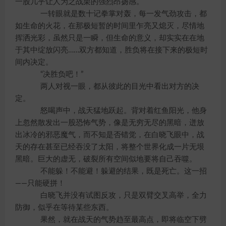
一股几乎让人为之战栗的强烈昂扬感。
一转眼就是数十记拳掌对轰，每一发气劲攻击，都
如生命的火花，在那极短暂的时间里乍亮又熄灭，尽情地
挥洒光彩，虽然只是一瞬，但生命的意义，却实实在在地
于其中绽放闪亮……双方都知道，胜负将在接下来的极短时
间内决定。
“决胜负吧！”
两人对视一眼，都从彼此的目光中看出对方的决
定。
怒喝声中，战天猛地跃起。背对着红鱼阳光，他身
上忽然散发出一股恐怖气势，像是无穷无尽的黑暗，迸放
出冰冷的邪恶魔气，而不知是否错觉，在白晓飞眼中，战
天的存在甚至已经吞没了太阳，将整个世界化成一片无垠
黑暗。巨大的虚无，破裂所有空间似地要将自己吞噬。
不能躲！不能避！躲避的结果，既是死亡。这一招
——只能硬拼！
白晓飞并没有试图反攻，只是双臂交叉高举，全力
防御，似乎在等待某些东西。
果然，就在战天的气势趋至最高点，即将临空下劈