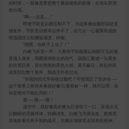
的时候，一股像是要把整个脑袋烧焦的剧痛，在他头部突
然出现。
“啊——这是……”
即便宇阶意识都压制不下，当这疼痛由脑部深处直
接发作，宇阶意识根本运作不了，由万众一心凝聚而成的
绝顶战技立刻濒临崩溃、碎裂。
“嘿嘿，你终于上当了！”
白晓飞长笑一声，大量地宇宙能量以肉眼可见的速
度涌入身体，周围萦绕散出的劲气，隐隐汇聚成一头黑色
的洪荒巨兽，冒出熊熊的黑色火焰，遮天蔽日，鼓起的风
波直扫出数十里外，朝战天扑击过去。
“学我的招式学得很过瘾吧？可惜我忘了告诉你——
这个世界上有些本事就好像‘注册商标’一样，我可以用，你
却是绝对不能乱用的！”
轰——隆——隆！
虚空中，就好像真的被头巨兽咬了一口，呈现出无
比黝暗的浑圆球体，转瞬消失。白晓飞浑身浴血，摇摇晃
晃地拎着生死不知的战天，仿佛从地狱里走回来的死神。