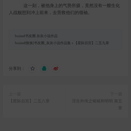
这一刻，被他身上的气势所摄，竟然没有一艘生化
人战舰想到冲上前来，去营救他们的领袖。
huiasd书友圈 灰灰小说作品
huiasd(恢恢)书友圈_灰灰小说作品集
»
【星际后宫】二五九章
分享到：
上一篇
下一篇
【星际后宫】二五八章
淫生外传之铭铭和明明 第五
章