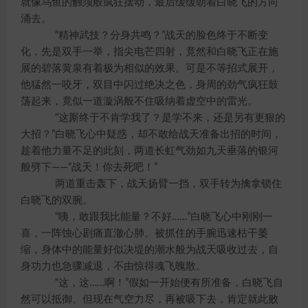
就像乌鱼的触须般疯狂摆动，最后缓缓朝着白晓飞的方向
涌去。
“精神武技？分身共鸣？”战天的脸色终于不断变
化，先是双手一举，指尖电芒四射，竟然和白晓飞正在施
展的碧落黄泉有着极为相似的效果。可是不等招式展开，
他猛然一咬牙，双目中闪过绝决之色，身周的劲气疯狂鼓
荡起来，竟似一道漩涡般不住吸纳着虚空中的雷光。
“这厮终于不肯学我了？是学不来，还是另有更狠的
大招？”白晓飞心中疑惑，却不敢给战天准备出招的时间，
趁着他力量不足的此刻，两道长虹气劲如九天垂落的银河
般劈下——“战天！你去死吧！”
两道重击轰下，战天扬臂一挡，双手转为擒拿锁住
白晓飞的双腕。
“咦，敢跟我比能量？不好……”白晓飞心中刚刚一
喜，一阵蚀心剧痛直澈心肺。被抓住的手腕迅速枯干萎
缩，身体中的能量好似决堤的潮水般为战天吸收过去，自
身功力也急骤减退，不由惊得魂飞魄散。
“这，这……啊！”假如一开始便有所准备，白晓飞自
然可以抵御。但现在气空力尽，再被吸下去，肯定就此败