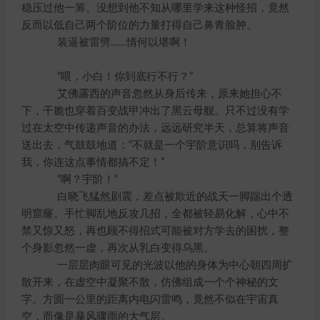
稳压过他一筹。没想到他不知从哪里学来这种怪招，竟然
反而以低自己两个阶位的力量打得自己鼻青脸肿。
装逼被雷劈……情何以堪啊！
“喂，小白！你到底行不行？”
艾佛露西的声音忽然从身后传来，原来她担心不
下，干脆也穿着百变战甲冲出了黑云母舰。只不过没有学
过在太空中传递声音的办法，远远研究半天，总算将声音
送出去，气鼓鼓地道：“不就是一个宇阶意识吗，别告诉
我，你连这点事情都搞不定！”
“啊？宇阶！”
白晓飞猛然剧震，差点被欺近的战天一脚踹出个透
明窟窿。手忙脚乱地反攻几招，全都被轻易化解，心中不
禁又惊又怒，再也顾不得招式可能被对方学去的困扰，整
个身影忽然一虚，再次从乳白变得乌黑。
一层层肉眼可见的光波以他的身体为中心朝四周扩
散开来，在虚空中凝聚不散，仿佛组成一个个神秘的文
字。方圆一公里的距离内电闪雷鸣，竟然不似在宇宙真
空，而像是暴风骤雨的大气层。