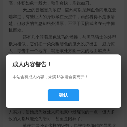
高，体积如象一般大，动作奇快，爪锐如刀。
天上的云层更为浓密，隐约可以见到血色闪电在云
端窜过，有些巨大的身影藏在云层中，虽然看得不是很清
楚，但散发的气息却格外浑厚，不亚于天阶武者在云中伺
机而动。
还有几个骑着黑色战马的骷髅，与黑马骑士的外型
极为相似，它们把一朵朵幽碧色的鬼火投掷出去，威力惊
人，每击中一个地方，就把该处方圆一丈的地面燃成火
海。
成人内容警告！
“小心！”
本站含有成人内容，未满18岁请自觉离开！
霍金娜舞动手中凝成的透明长剑，将一枚直轰过来
的炮弹砍为两段，蕴藏于内的九十九股魂体还没来得及爆
发，就被她的硬生生摧灭，魂飞魄散，尽展其真实面目的
确认
强大力量，强者的实力与自信表露无遗。
可惜，不是每个人都能像霍金娜这样风光，她的惊
人实力，使她成为这处人间地狱中最耀眼的一点，但大多
数的人都只能沦为陪衬，甚至是陪葬了。
就连红绿强者这样的级数，也被突然降临的异界兵