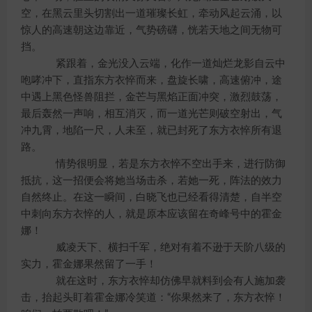
空，在黑云里头切割出一道璀璨长虹，牵动风起云涌，以
惊人的高速朝这边靠近，气势磅礴，恍若天地之间无物可
挡。
紧跟着，金光没入云端，化作一道灿烂龙影自云中
咆哮冲下，直指东方衣悴而来，盘旋长啸，高速俯冲，途
中遇上黑色怪兽阻拦，金芒与黑焰正面冲突，激烈鼓荡，
最后轰然一声响，相互消灭，而一道光芒则破空射出，气
冲九霄，地陷一尺，人未至，就已封死了东方衣悴所有退
路。
情势很明显，若是东方衣悴不空出手来，进行防御
抵抗，这一招便会将她当场击杀，若她一死，阵法的效力
自然终止。在这一瞬间，白晓飞也已经看得清楚，自半空
中刺向东方衣悴的人，就是原本应该留在奇峰号中的霍金
娜！
威凌天下、横扫千军，绝对有着不逊于天阶八级的
实力，霍金娜果然留了一手！
就在这时，东方衣悴却仿佛早就料到会有人施加袭
击，抬起头盯着霍金娜冷笑道：“你果然来了，东方衣悴！