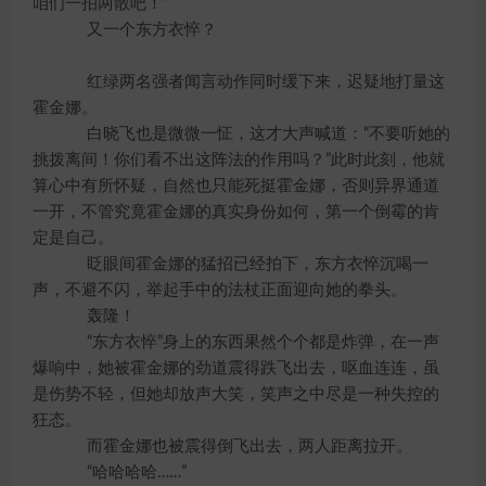
咱们一拍两散吧！”
又一个东方衣悴？
红绿两名强者闻言动作同时缓下来，迟疑地打量这
霍金娜。
白晓飞也是微微一怔，这才大声喊道：“不要听她的
挑拨离间！你们看不出这阵法的作用吗？”此时此刻，他就
算心中有所怀疑，自然也只能死挺霍金娜，否则异界通道
一开，不管究竟霍金娜的真实身份如何，第一个倒霉的肯
定是自己。
眨眼间霍金娜的猛招已经拍下，东方衣悴沉喝一
声，不避不闪，举起手中的法杖正面迎向她的拳头。
轰隆！
“东方衣悴”身上的东西果然个个都是炸弹，在一声
爆响中，她被霍金娜的劲道震得跌飞出去，呕血连连，虽
是伤势不轻，但她却放声大笑，笑声之中尽是一种失控的
狂态。
而霍金娜也被震得倒飞出去，两人距离拉开。
“哈哈哈哈……”