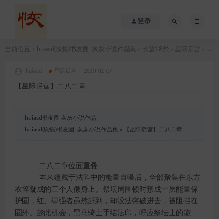
登录
当前位置：
huiasd(恢恢)书友圈_灰灰小说作品集
长篇18禁
星际后宫
【星际后宫】二八二章
>
>
>
huiasd
星际后宫
2020-02-07
【星际后宫】二八二章
huiasd书友圈 灰灰小说作品
huiasd(恢恢)书友圈_灰灰小说作品集
»
【星际后宫】二八二章
二八二章位面重叠
本来蕴藏于法阵中的能量自曝后，全部聚集在东方
衣悴凝成的三个人像身上。祭坛周围顿时形成一层能量保
护圈，红、绿强者虽然赶到，却没法突破进去，被阻挡在
圈外。趁此机会，黑马骑士手结法印，呼应祭坛上的能