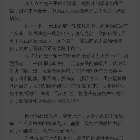
东方衣悴的右手鲜血淋漓，被刚才的爆炸伤得不
轻，但本来牢握于手中的法杖已经在爆炸之中化为满天的
劫灰。
同一时间，天上的那一轮红月亮中，妖异的红光有
若实质，从月蚀之中透射出来，所过之处，空间破裂，开
出了真正的次元缝隙。这个裂口，被法阵的力量给维持
住，然后，通往异界的道路开启了。
法阵中的黑马骑士忽然像是承受莫大痛楚一样，剧
烈震动，一种彷佛地狱深处，万鬼齐哭的痛嚎声，从法阵
中央呼啸而出，恍若海啸翻腾，震得周围所有人心神摇
荡，魂不附体。紧跟着，黑马骑士骤转过身，虽然隔着厚
厚的面具，人们却感觉到它正在“注视”过来，满溢着愤恨、
怨毒的“视线”，在身上迅速扫过，将这些有份伤害它的活
人，深深烙印上要毁灭的誓杀印记。
幽暗的碧绿光点，成千上万，从次元裂口中窜出，
每一个萤火虫般的碧绿光点，都是一股纯粹的精神力所
化，仔细看去，竟是生命的灵魂！
那些魂体不时光影变化，还原回血淋淋的怨魂形