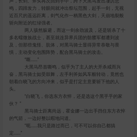
声，长剑、斧头再次回到手中，跨下大黑马发出凄厉悲
鸣，四蹄发力，转眼间就冲出祭坛范围，起手一剑，无视
近百尺的遥远距离，剑气化作一柄黑色大剑，天崩地裂般
斩向附近的红绿强者。
两人骇然躲避，而这一剑余劲波及，还是斩杀了十
多名蠕微族战士，甚至就连异界兵团的骷髅军都遭到波
及，但那些鬼怪、肮体，对黑马骑士显得异常恭敬与畏
惧，主动变化包围阵势，配合黑马骑士的攻击。
“嘶……”
大黑马昂首嘶鸣，似乎为了主人的大开杀戒而兴
奋，黑马骑士如受鼓舞，左手利斧如风车般转动，竟然也
朝着白晓飞的方向冲来，似乎是打定主意要斩下他的人
头。
“白晓飞，你选东方衣悴，还是选这个黑乎乎的家
伙？ ”
黑马骑士距离尚远，霍金娜一边出手挡住东方衣悴
的气箭，一边好整以暇地问道。
“呃……我只是路过而已，可不可以你自己都搞
定……”