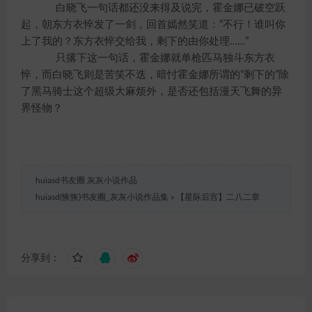
白晓飞一句话都还没来得及说完，霍金娜已破空跃
起，朝东方衣悴发了一剑，回首嫣然笑道：“不行！谁叫你
上了我的？东方衣悴交给我，剩下的由你处理……”
只撂下这一句话，霍金娜就单枪匹马独斗东方衣
悴，而白晓飞则是苦笑不迭，暗忖霍金娜所谓的“剩下的”除
了黑马骑士这个超级大麻烦外，是否还包括漫天飞舞的异
界怪物？
huiasd书友圈 灰灰小说作品
huiasd(恢恢)书友圈_灰灰小说作品集
»
【星际后宫】二八二章
分享到：