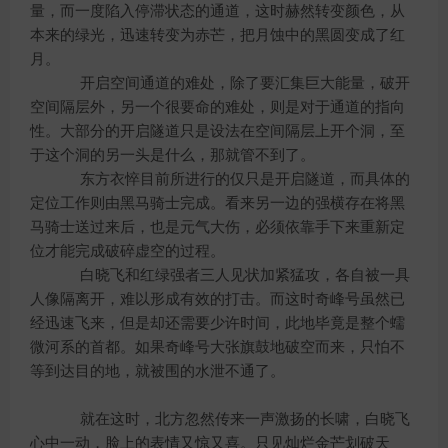
量，而一度陷入停滞状态的通道，这时赫然转变颜色，从
本来的绿光，迅速转变为赤芒，把月蚀中的黑圆变成了红
月。
开启空间通道的难处，除了要汇集巨大能量，破开
空间隔层外，另一个很要命的难处，则是对于通道的指向
性。大部分的开启隧道只是设法在空间隔层上开个洞，至
于这个洞的另一头是什么，那就管不到了。
东方衣悴目前所进行的仅只是开启隧道，而具体的
定位工作则由黑马骑士完成。看来另一边的强横存在将黑
马骑士送过来后，也是元气大伤，必须依靠手下来重新定
位才能完成破碎虚空的过程。
白晓飞和红绿强者三人见状加紧猛攻，各自被一具
人像隔离开，难以形成有效的打击。而这时奇峰号虽然已
经迅速飞来，但是却还需要少许时间，此地毕竟是整个蠕
微河系的首都。如果奇峰号大张旗鼓地破空而来，只怕不
等到达目的地，就被围的水泄不通了。
就在这时，北方忽然传来一声激扬的长啸，白晓飞
心中一动，脸上的表情又惊又喜。只见灿烂金芒划破天