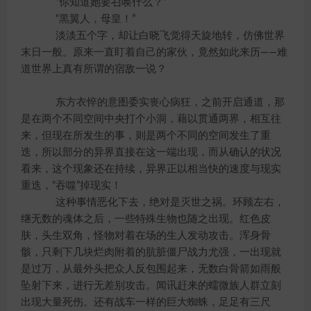
“你知道她要召唤什么？”
“黒翼人，母皇！”
淡淡五个字，却让白晓飞觉得天旋地转，仿佛世界
末日一般。原来一直盯着自己的家伙，竟然如此来历——难
道世界上真有所谓的宿敌一说？
东方衣悴的意图委实丧心病狂，之前开启通道，那
是在两个不同空间中央打个小洞，藉以贯通两界，相互往
来，但现在所发生的事，则是两个不同的空间发生了重
迭，所以部分的异界直接在这一端出现，而从确认的状况
看来，这个现象还在持续，异界正以相当快的速度与现实
重迭，“吞噬”掉现实！
这种事情恶化下去，绝对是灭世之祸。环顾左右，
继无数的魂体之后，一些特殊生物也随之出现。红色皮
肤，头生双角，怪物对着在场的生人发动攻击。浑身骨
骸，只剩下几块烂肉附着的肮脏僵尸战力尤强，一出现就
是过万，从最外头把众人反包围起来，无数白骨箭如雨般
坠射下来，进行无差别攻击。闻讯赶来的蠕微族人群立刻
出现大量死伤。还有战车一样的巨大蜘蛛，足足有三尺