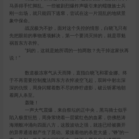
马弄得手忙脚乱。一些被剧烈爆炸声吸引来的蠕微族士兵
刚一出场，就只能四下逃窜，尝试在这一片混乱的地狱景
象中保命。
战况极为不妙，面对这个失控的情形，白晓飞只有
先把眼前的事物逐项解决，第一个要消灭掉的，就是罪魁
祸首东方衣悴。
“妈的，这就是她所谓的一拍两散？先干掉这家伙再
说！”
数道极冻寒气从天而降，直指白晓飞和霍金娜。终
于不再需要控制魔法阵东方衣悴凌空飞起，双眸中射出深
深的仇恨，周身闪耀着数不尽的狰狞虚影，破云斩雾地朝
着两人杀至。
轰隆！
一声大气震爆，来自祭坛的正中央，黑马骑士似乎
陷入极度狂怒，周身萦绕着一层紫红色的血雾，彷佛怒涛
海潮般冲涌向四面八方，这股波动之强，就连已经被撕开
的异界通道都产生了晃动。紧接着他的杀意大盛，“铮”的一