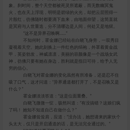
象。刹时间，整个天空都被死灵所遮蔽，而无数幽冥鬼
火，也在天上浮现，明明是碧绿的火光，却把云层照得一
片殷红，彷佛随时都要滴下血来，由地面仰望，这简直就
是冥府与人世重迭，分不清哪边是人间，何处又是地狱。
“这不是异界召唤啊……”
不知何时，霍金娜已经站在白晓飞身旁，一双秀目
凝视着天空。她此刻换上一件红色的绢袍，外罩着黄金战
甲，英姿勃发，神威凛凛，美丽的容颜像是一个战场女武
神，彷佛只要有她在身边，胜利就是指日可待，给予人无
穷的信心。
白晓飞对霍金娜的变化虽然有所准备，还是忍不住
吸了口气，这才问道：“异界通道都打开了，不是召唤又是
什么？”
霍金娜淡淡答道：“这是位面重叠。”
白晓飞微微一怔，骇然叫道：“有没搞错？这娘们疯
了吗！ 她知不知道自己在做什么？”
霍金娜耸耸肩，应道：“没办法，她想请来的家伙个
头太大，仅只是开启通道的话，是无法完全通过的。”