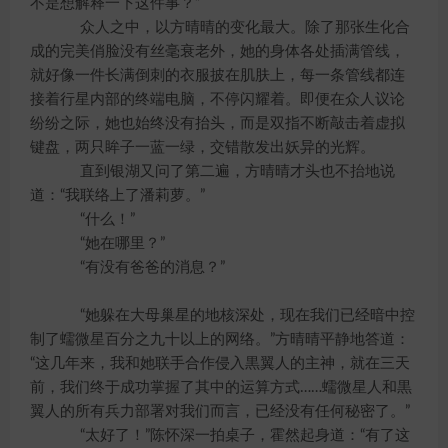
不是想解释一下这件事？”
众人之中，以方晴晴的变化最大。除了那张生化合
成的完美俏脸没有丝毫衰老外，她的身体各处插满管线，
就好像一件长满倒刺的衣服披在肌肤上，每一条管线都连
接着行星内部的终端电脑，不停闪耀着。即便在众人议论
纷纷之际，她也始终没有抬头，而是双指不断敲击着虚拟
键盘，两只眸子一蓝一绿，交错散发出妖异的光辉。
直到银湖又问了第二遍，方晴晴才头也不抬地说
道：“我联络上了潘莉萝。”
“什么！”
“她在哪里？”
“有没有爸爸的消息？”
“她躲在大母巢星的地核深处，现在我们已经暗中控
制了蠕微星百分之九十以上的网络。”方晴晴平静地答道：
“这几年来，我和她联手合作侵入黒翼人的主神，就在三天
前，我们终于成功掌握了其中的运算方式……蠕微星人和黒
翼人的所有兵力部署对我们而言，已经没有任何秘密了。”
“太好了！”陈怀深一拍桌子，霍然起身道：“有了这