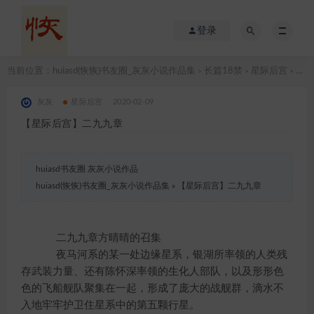
登录
当前位置：
huiasd(恢恢)书友圈_灰灰小说作品集
长篇18禁
星际后宫
【星际后宫】二九九章
>
>
>
灰灰
星际后宫
2020-02-09
【星际后宫】二九九章
huiasd书友圈 灰灰小说作品
huiasd(恢恢)书友圈_灰灰小说作品集
»
【星际后宫】二九九章
二九九章方晴晴的召集
夜马河系的某一处边缘星系，银湖所率领的人类残
存武装力量、还有陈怀深率领的生化人部队，以及形形色
色的飞船舰队聚集在一起，形成了庞大的战舰群，滴水不
入地牢牢护卫住星系中的第五颗行星。