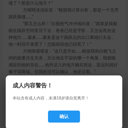
缝了？那是什么地方？”
方晴晴淡淡应道：“根据我计算分析，那是一个无序
跳跃裂缝……”
“那又怎么样！”白丽怒气冲冲地叫道：“就算是我都
能在跳跃空间里活下去，爸爸已经是宇阶，又怎会死在这
种地方……最多……最多是这个跳跃点的出口离咱们太远，
他一时回不来罢了！怎能胡说他已经死了！”
方晴晴缓缓道：“这只是开始……根据我和白晓飞之
间的能量共生关系，无论他在宇宙的哪一个角落，我都能
感应到他的存在……他所进入的地方确实很远，遥远到就好
像宇宙两端。但我依旧可以确认，他还活着。”
银湖颤声问道：“那后来呢？”
成人内容警告！
方晴晴道：“进入跳跃点后，又过了十七年，我始终
能感觉到他，但无法确认他的位置！也无法收到任何讯
本站含有成人内容，未满18岁请自觉离开！
息……直到三年前……”
“三年前怎么了？”
“我们之间的能量共生关系……中断了……”
确认
“啊……”