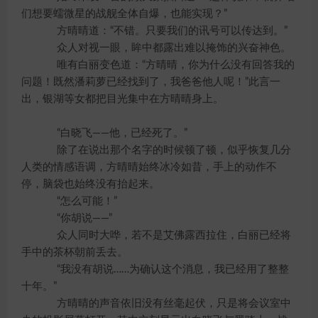
们想要蠕微星的战舰全体自爆，也能实现？”
方晴晴道：“不错。只要我们的讯号可以传达到。”
众人对视一眼，眸中都露出难以掩饰的兴奋神色。
唯有白丽变色道：“方晴晴，你为什么没有回答我的
问题！既然潘莉萝已经找到了，我爸爸他人呢！”此言一
出，银湖等女都把目光集中在方晴晴身上。
“白晓飞——他，已经死了。”
除了在说出那个名字的时候顿了顿，似乎恢复几分
人类的情感语调，方晴晴始终冰冷如昔，手上的动作不
停，脑袋也始终没有抬起来。
“怎么可能！”
“你胡说——”
众人同时大哗，若不是艾佛露西拉住，白丽已经将
手中的茶杯朝前丢去。
“我没有胡说……为确认这个消息，我已经用了整整
十年。”
方晴晴的声音依旧没有丝毫起伏，只是将会议室中