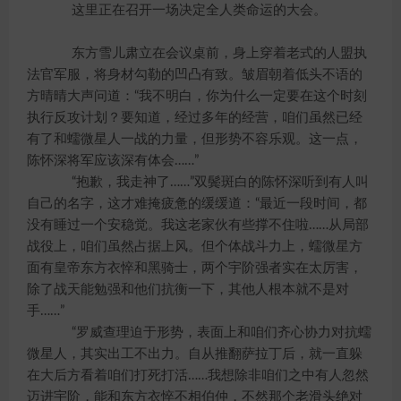
这里正在召开一场决定全人类命运的大会。
东方雪儿肃立在会议桌前，身上穿着老式的人盟执
法官军服，将身材勾勒的凹凸有致。皱眉朝着低头不语的
方晴晴大声问道：“我不明白，你为什么一定要在这个时刻
执行反攻计划？要知道，经过多年的经营，咱们虽然已经
有了和蠕微星人一战的力量，但形势不容乐观。这一点，
陈怀深将军应该深有体会……”
“抱歉，我走神了……”双鬓斑白的陈怀深听到有人叫
自己的名字，这才难掩疲惫的缓缓道：“最近一段时间，都
没有睡过一个安稳觉。我这老家伙有些撑不住啦……从局部
战役上，咱们虽然占据上风。但个体战斗力上，蠕微星方
面有皇帝东方衣悴和黑骑士，两个宇阶强者实在太厉害，
除了战天能勉强和他们抗衡一下，其他人根本就不是对
手……”
“罗威查理迫于形势，表面上和咱们齐心协力对抗蠕
微星人，其实出工不出力。自从推翻萨拉丁后，就一直躲
在大后方看着咱们打死打活……我想除非咱们之中有人忽然
迈进宇阶，能和东方衣悴不相伯仲，不然那个老滑头绝对