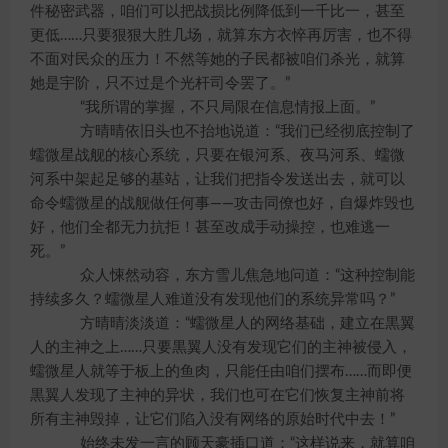
件秘密武器，咱们可以把战损比例降低到一千比一，甚至
更低……只要狠狠大胜几场，就算东方衣悴再厉害，也不得
不面对民众的压力！不然等她的子民都被咱们杀光，就算
她是宇阶，只不过是个光杆司令罢了。”
“我所谓的掌握，不只局限在信息情报上面。”
方晴晴依旧头也不抬地说道：“我们已经彻底控制了
蠕微星战舰的核心系统，只要在银河系、夜马河系、蠕微
河系中架起足够的基站，让我们把指令发送出去，就可以
命令蠕微星的战舰做任何事——攻击同僚也好，自爆炸毁也
好，他们全都无力抗拒！甚至改成手动操控，也难逃一
死。”
众人悚然动容，东方雪儿焦急地问道：“这种控制能
持续多久？蠕微星人难道没有发现他们的系统异常吗？”
方晴晴淡淡道：“蠕微星人的网络基础，建立在黒翼
人的主神之上……只要黒翼人没有发现它们的主神被侵入，
蠕微星人就等于板上的鱼肉，只能任由咱们摆布……而即便
黒翼人发现了主神的异状，我们也可在它们恢复主神前将
所有主神毁掉，让它们陷入没有网络的原始时代中去！”
始终未发一言的顾天豪插口道：“这样说来，就算咱