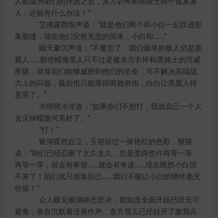
人都成为咱们的俘虏之后，东方衣悴和黑骑士两个孤家寡
人，还能有什么办法！”
艾佛露西恨声道：“就是他们两个和小白一起跌进那
条裂缝，现在他们安然无恙的回来，小白却……”
顾天豪沉声道：“不要忘了，我们最终的敌人仍是黒
翼人……那些蠕微星人只不过是被东方衣悴和黑骑士的淫威
所摄，就算咱们能够威胁到他们的生命，可不解决高端战
力上的问题，最后也只能落得两败俱伤，白白让黒翼人得
意罢了。”
方晴晴冷冷道：“如果你们不想打，我就自己一个人
去灭掉蠕微河系好了。”
“打！”
银湖霍然起立，玉容掠过一抹艳红的色彩，狠狠
道：“咱们已经忍耐了太久太久，总是觉得也许再等一等、
再等一等，就会有希望……就会有奇迹……现在既然小白回
不来了！咱们就只能靠自己……我们不能让小白的牺牲毫无
价值！”
众人眼见银湖神态坚决，都知道全面开战已经无可
避免，各自沉默着没有作声。东方雪儿已经拉开了敌我兵