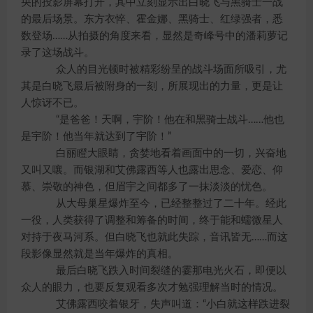
央的投影屏幕打开，其中立刻显示出白晓飞与黑骑士一战
的最后场景。东方衣悴、霍金娜、黑骑士、红绿强者，悉
数登场……从拍摄的角度来看，显然是奇峰号中的潘莉萝记
录了这场战斗。
众人的目光顿时被精彩纷呈的战斗场面所吸引，尤
其是白晓飞最后被附身的一刻，所展现出的力量，更是让
人惊讶不已。
“是爸爸！天啊，宇阶！他在和黑骑士战斗……他也
是宇阶！他当年就达到了宇阶！”
白丽瞪大眼睛，贪婪地看着画面中的一切，兴奋地
又叫又嚷。而银湖和艾佛露西等人也露出思念、爱恋、仰
慕、崇敬的神色，但眉宇之间都多了一抹淡淡的忧色。
从大母巢星爆炸至今，已经整整过了二十年。经此
一役，人类获得了调整和筹备的时间，终于能和蠕微星人
对持于夜马河系。但白晓飞也就此失踪，音讯皆无……而这
段影像显然就是当年爆炸的真相。
最后白晓飞跌入时间裂缝的霎那电光火石，即便以
众人的眼力，也要反复观看多次才勉强理解当时的情况。
艾佛露西咬着银牙，失声叫道：“小白就这样跌进裂