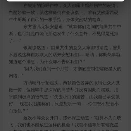
在银湖的惊呼声中，众人都露出黯然伤神的表情，
白丽娇躯一软，就这样瘫倒在会议桌上。唯有艾佛露西硬
生生掰断了自己的一根手指，身体突然站的笔直。
东方雪儿见状安慰道：“就算你们之间的能量共生中
断，也可能是白晓飞那边发生了什么意外，不见得是死掉
了……”
银湖惨然道：“能量共生的意义大家都很清楚，雪儿
不必说这样自欺欺人的话来安慰我们……晴晴，你既然早就
知道这个消息，为什么却不告诉我们？”
“因为我们直到一个月前，才彻底控制住蠕微星人的
网络。”
方晴晴终于抬起头，两颗颜色各异的眼睛让众人微
微一惊，但她眸中那深深的痛苦却并没有因此而稍减。用
平静到极点的语气道：“失去小白的痛苦，由我自己承受就
好……现在我召集你们，只是想听一句——你们想不想替小
白报仇？”
这次不等众女开口，陈怀深主动道：“就算不为白晓
飞，我们也不能放过这样的机会！我就不信等所有蠕微星