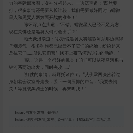
力的星际部署图，凝神分析起来。一边沉声道：“既然要
打，很多事情还需要从长计较，我们需要做好同时与蠕微
星人和黒翼人两方面开战的准备！”
陈怀深点点头道：“不错。蠕微星人已经不足为虑，
现在关键还是黒翼人何时会出手？”
顾天豪淡淡道：“我听说黒翼人将蠕微河系那边搞得
乌烟瘴气，很多种族都已经受不了它们的统治，纷纷起来
反抗它们……所以它们暂时顾不上夜马河系这边的动静。”
“嗯，这是一个很好的机会！咱们可以从夜马河系与
银河系两边出发，同时夹攻……”
“打仗的事情，就拜托诸位了。”艾佛露西决然转过
身朝着会议室外走去，丢下一句压抑的声音：“我要去闭
关！等挑战黑骑士的时候，再来叫我！”
huiasd书友圈 灰灰小说作品
huiasd(恢恢)书友圈_灰灰小说作品集
»
【星际后宫】二九九章