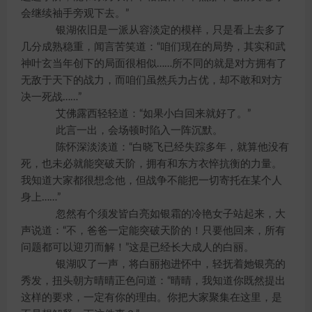
会继续袖手旁观下去。”
银湖依旧是一派从容淡定的模样，只是看上去多了
几分成熟稳重，闻言苦笑道：“咱们现在的局势，其实和武
神叶玄当年创下的局面很相似……所不同的就是对方拥有了
无敌于天下的战力，而咱们虽然兵力占优，却不敢和对方
决一死战……”
艾佛露西轻轻道：“如果小白回来就好了。”
此言一出，会场顿时陷入一阵沉默。
陈怀深淡淡道：“白晓飞已经失踪多年，就算他没有
死，也未必就能突破天阶，拥有和东方衣悴抗衡的力量。
我知道大家都很想念他，但战争不能把一切寄托在某个人
身上……”
忽然有个须发皆白亮如银霜的冷艳女子站起来，大
声说道：“不，爸爸一定能突破天阶的！只要他回来，所有
问题都可以迎刃而解！”这是已经长大成人的白丽。
银湖叹了一声，将白丽抱进怀中，轻抚着她银亮的
秀发，扭头朝方晴晴正色问道：“晴晴，我知道你既然提出
这样的要求，一定有你的理由。你把大家聚集在这里，是