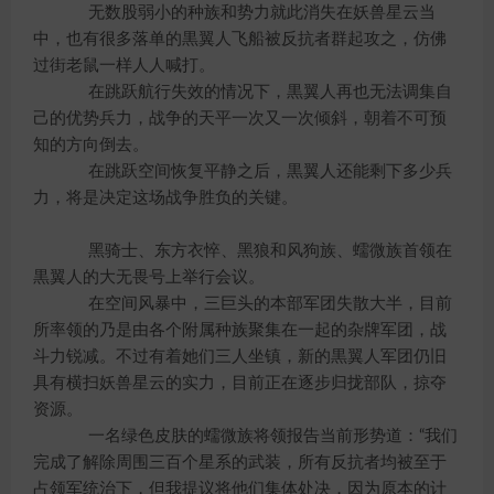
无数股弱小的种族和势力就此消失在妖兽星云当
中，也有很多落单的黒翼人飞船被反抗者群起攻之，仿佛
过街老鼠一样人人喊打。
在跳跃航行失效的情况下，黒翼人再也无法调集自
己的优势兵力，战争的天平一次又一次倾斜，朝着不可预
知的方向倒去。
在跳跃空间恢复平静之后，黒翼人还能剩下多少兵
力，将是决定这场战争胜负的关键。
黑骑士、东方衣悴、黑狼和风狗族、蠕微族首领在
黒翼人的大无畏号上举行会议。
在空间风暴中，三巨头的本部军团失散大半，目前
所率领的乃是由各个附属种族聚集在一起的杂牌军团，战
斗力锐减。不过有着她们三人坐镇，新的黒翼人军团仍旧
具有横扫妖兽星云的实力，目前正在逐步归拢部队，掠夺
资源。
一名绿色皮肤的蠕微族将领报告当前形势道：“我们
完成了解除周围三百个星系的武装，所有反抗者均被至于
占领军统治下，但我提议将他们集体处决，因为原本的计