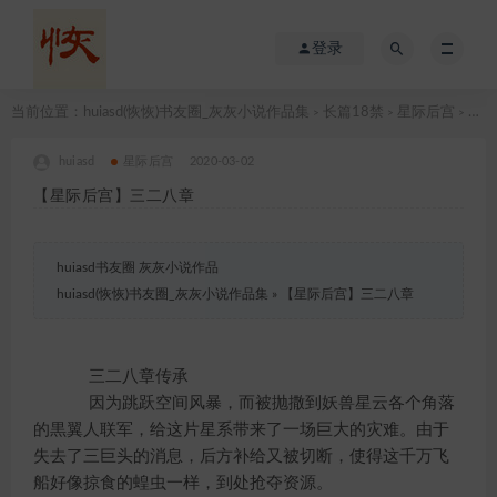
登录
当前位置：
huiasd(恢恢)书友圈_灰灰小说作品集
长篇18禁
星际后宫
【星际后宫】三二八章
>
>
>
huiasd
星际后宫
2020-03-02
【星际后宫】三二八章
huiasd书友圈 灰灰小说作品
huiasd(恢恢)书友圈_灰灰小说作品集
»
【星际后宫】三二八章
三二八章传承
因为跳跃空间风暴，而被抛撒到妖兽星云各个角落
的黒翼人联军，给这片星系带来了一场巨大的灾难。由于
失去了三巨头的消息，后方补给又被切断，使得这千万飞
船好像掠食的蝗虫一样，到处抢夺资源。