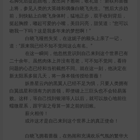
右脚先后提起踏地，发出两下脆响，敬礼道：“新联邦蔷薇
上将，参见人类的大英雄和偶像白晓飞先生。”然后大步趋
前，到快贴上白晓飞身体时，猛地正步，双手收到背后，
挺起胸膛，嘟起可爱的小嘴，美目闪亮，甜笑道：“您可以
吻我一下吗？这是我多年来的梦想啊！”
白晓飞哑然失笑，在这妮子的额头上亲了一记，
道：“原来我已经不知不觉间这么有名。”
在这一瞬间，他忽然意识到自己来到这个世界已有
二十余年。虽然肉体上并没有苍老，可不知不觉间，看待
问题的心态已经和当初截然不同。就在这一刻，他决定在
新太阳系多留几天，将一身本领传授给蔷薇！
妖兽星云内的黒翼人已经不足为惧，只要人类拥有
白翼战星和强有力的首领，即便碰上三巨头也不会轻易落
败。这样，等自己找到银湖等人以后，就可以放心地前往
蠕微星系，跟宇宙之母算一算之前的旧账。
薪火相传！
或许这才是自己来到这个世界上的真正使命！
白晓飞拥着蔷薇，在热闹和充满欢乐气氛的繁华大