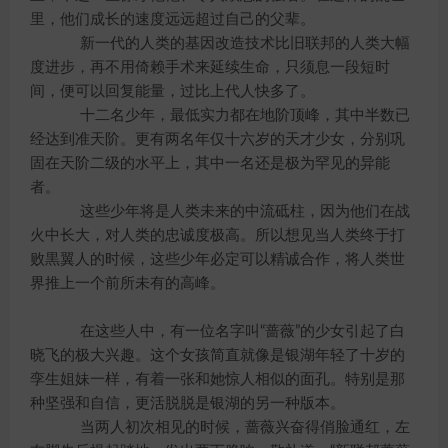
里，他们成长的速度远远超过自己的父辈。
新一代的人类的基因改造技术比旧联邦的人类大幅
度进步，再不用倚赖手术来延续生命，只须息一段短时
间，便可以回复能量，过比上代人快多了。
十二名少年，最低实力都在地阶顶峰，其中半数已
经达到准天阶。更有两名年仅十六岁的天才少女，分别巩
固在天阶二级的水平上，其中一名还是极为罕见的异能
者。
这些少年将是人类未来的中流砥柱，因为他们在战
火中长大，对人类的忠诚度极高。所以想见当人类终于打
败黒翼人的时候，这些少年必定可以精诚合作，将人类世
界推上一个前所未有的高峰。
在这些人中，有一位名字叫“蔷薇”的少女引起了白
晓飞的极大兴趣。这个女孩简直就像是银湖年轻了十岁的
孪生姐妹一样，有着一张和她惊人相似的面孔。特别是那
种坚强和自信，更活脱脱是银湖的另一种版本。
当两人初次相见的时候，蔷薇兴奋得俏脸通红，左