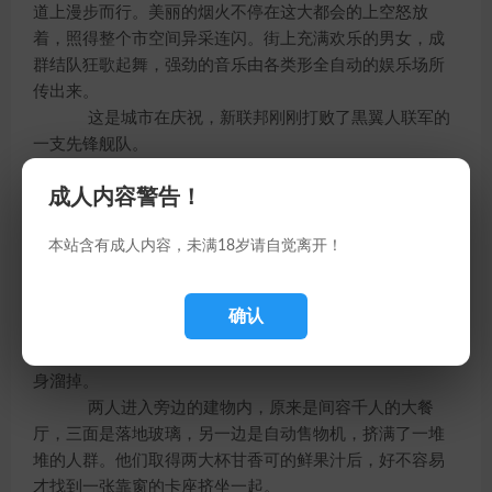
道上漫步而行。美丽的烟火不停在这大都会的上空怒放
着，照得整个市空间异采连闪。街上充满欢乐的男女，成
群结队狂歌起舞，强劲的音乐由各类形全自动的娱乐场所
传出来。
这是城市在庆祝，新联邦刚刚打败了黒翼人联军的
一支先锋舰队。
白晓飞斜眼看一群手拉手围蓍一堆火光载歌载舞的
成人内容警告！
男女，向蔷薇笑道：“这些人都很有朝气啊！”
蔷薇垂头不语。
本站含有成人内容，未满18岁请自觉离开！
“啪！”
一团芒火在宽敞的街心爆了开来，化作万亿夺人眼
目的七彩光雨，落在互相挤撞玩乐的人群去，登时又引发
确认
一阵欢呼声。两名衣着性感的美女横移过来，要拉他们两
人加入街心的人群去，这次轮到蔷薇搂住白晓飞的腰，闪
身溜掉。
两人进入旁边的建物内，原来是间容千人的大餐
厅，三面是落地玻璃，另一边是自动售物机，挤满了一堆
堆的人群。他们取得两大杯甘香可的鲜果汁后，好不容易
才找到一张靠窗的卡座挤坐一起。