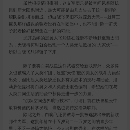
虽然根据情报推测，这支军团只是被空间风暴随机
甩到新太阳系附近，最大可能是由几支失去了统一指挥的
舰队杂乱拼凑而成。但白晓飞仍旧不敢疏忽大意——就算三
巨头那样级数的强者没有在军团当中，也不能排除一群天
阶武者恰好被聚集在一起的可能。
尤其后续的黒翼人飞船还在源源不断地赶至新太阳
系，天晓得何时就会出现一个人类无法抵挡的“大家伙”——
所以白晓飞只得留了下来。
除了要将白翼战星这件武器交给新联邦外，众多翼
女也被编入了人类军团，这些“天使”般的美女的战斗力虽然
出众，但比起人类还缺乏很多有关战术的技巧与经验。潘
莉萝便提出将白翼女和人类战士混合编制，希望她们在与
人类共同生活的经验中获得更进一步的力量。
“跳跃空间边界航行技术”，可谓目前在妖兽星云中
最有价值的科学发现，当然也要传授给新联邦。
除此之外，白晓飞还要教导一批被选拔出来的新联
邦生力军。这批年龄在十五岁到二十五岁之间的青少年
里，不乏一些惊才艳艳、令人欣慰的强者。在这样的乱世