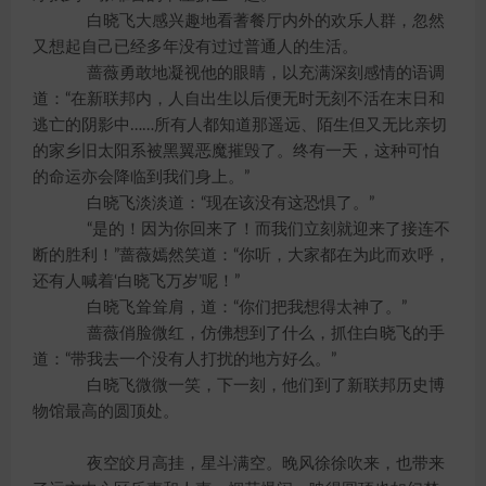
白晓飞大感兴趣地看蓍餐厅内外的欢乐人群，忽然
又想起自己已经多年没有过过普通人的生活。
蔷薇勇敢地凝视他的眼睛，以充满深刻感情的语调
道：“在新联邦内，人自出生以后便无时无刻不活在末日和
逃亡的阴影中……所有人都知道那遥远、陌生但又无比亲切
的家乡旧太阳系被黑翼恶魔摧毁了。终有一天，这种可怕
的命运亦会降临到我们身上。”
白晓飞淡淡道：“现在该没有这恐惧了。”
“是的！因为你回来了！而我们立刻就迎来了接连不
断的胜利！”蔷薇嫣然笑道：“你听，大家都在为此而欢呼，
还有人喊着‘白晓飞万岁’呢！”
白晓飞耸耸肩，道：“你们把我想得太神了。”
蔷薇俏脸微红，仿佛想到了什么，抓住白晓飞的手
道：“带我去一个没有人打扰的地方好么。”
白晓飞微微一笑，下一刻，他们到了新联邦历史博
物馆最高的圆顶处。
夜空皎月高挂，星斗满空。晚风徐徐吹来，也带来