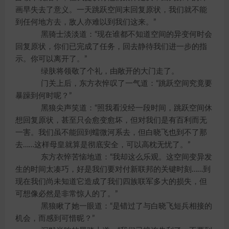
画早失去了意义。一天跳跃空间末回复原状，我们就不能
到任何地方去，敌人亦难以到我们这来。”
黑骑士淡淡道：“现在谁都不知道空间的异变何时会
回复原状，你们已完成了任务，回去静待我们进一步的指
示。你可以离开了。”
绿肤将领敬了个礼，由敞开的大门走了。
门关上后，东方衣悴叹了一气道：“跳跃空间究竟要
暴躁到何时呢？”
黑狼尖声笑道：“照我看没经一段时间，跳跃空间休
想回复原状，甚至只会愈变愈坏，但对我们是有百利而无
一害。我们虽不能回到蠕微河系去，但白晓飞也到不了那
去……这样母皇就算是彻底安全，可以高枕无忧了。”
东方衣悴苦恼地道：“我却这么乐观。这空间变异发
生的时间太凑巧，好是我们要对付新联邦的关键时刻……到
现在我们尚未知道它造成了我们四族联军多大的损失，但
可想像必然是非常惊人的了。”
黑狼瞅了她一眼道：“是错过了与白晓飞短兵相接的
机会，而感到可惜昵？”