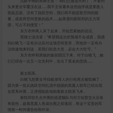
沉默半晌的黑骑士道：“我们已接连失利了，不要到
头来更全军覆没在这……我不主张屠杀这些战俘就是要敌人
投鼠忌器。没有了跳跃空间，我们再不能提取空间的能
量，或发挥空间变换的战术……如果遇到新联邦的主力军
团，可占不到便宜！”
东方衣悴两人呆了起来，开始思索她的说话。
黑骑士淡淡道：“希望我这次的预感不会成真，我感
到白晓飞一定有办法应付这场空间变异，而他亦一定有办
法快速地来到这，若我们轻忽大意，必会大大吃亏。”
东方衣悴和黑狼的脸容阴沉下来。对于白晓飞，她
们已经在一次又一次失利中，生出了莫名的恐惧……
新太阳系。
白晓飞想要去寻找银湖等人的行程再次被耽搁了，
因为第一批从跳跃空间乱流中脱困的黒翼人联军已经出现
在星系外围，正虎视眈眈地朝着新太阳系飞来。
新联邦驻扎在外围的巡逻舰队与对方短暂交火后各
有损伤，趁着黒翼人形成合围之前逃回，将这个宝贵的军
情第一时间通告给陈怀深。