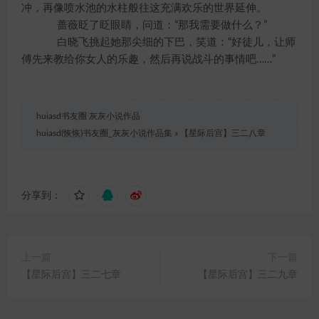
冲，再像喷水池的水柱般往这充满欢乐的世界延伸。
蔷薇眨了眨眼睛，问道：“那我需要做什么？”
白晓飞挑起她那尖细的下巴，笑道：“好徒儿，让师
傅先来教给你女人的乐趣，然后再说战斗的事情吧……”
huiasd书友圈 灰灰小说作品
huiasd(恢恢)书友圈_灰灰小说作品集
»
【星际后宫】三二八章
分享到：
上一篇
下一篇
【星际后宫】三二七章
【星际后宫】三二九章