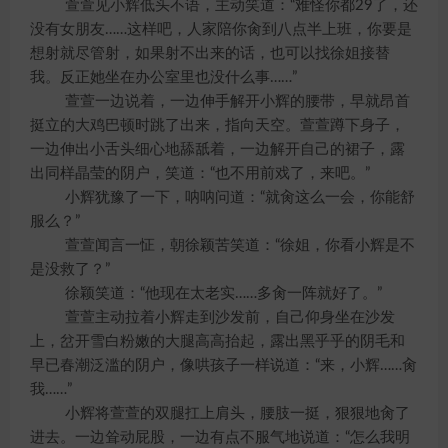
萱萱见小辉低头不语，主动笑道：“难怪你都29了，还
没有女朋友……这样吧，人家陪你肏到八点半上班，你要是
想射就尽管射，如果射不出来的话，也可以找徐姐接替
我。反正她坐在办公室里也没什么事……”
萱萱一边说着，一边伸手解开小辉的腰带，早就昂首
挺立的大鸡巴顿时跳了出来，指向天空。萱萱蹲下身子，
一边伸出小舌头细心地舔舐着，一边解开自己的裙子，露
出同样晶莹的阴户，笑道：“也不用前戏了，来吧。”
小辉犹豫了一下，呐呐问道：“就肏这么一会，你能舒
服么？”
萱萱闻言一怔，朝徐颖苦笑道：“徐姐，你看小辉是不
是没救了？”
徐颖笑道：“他现在太老实……多肏一阵就好了。”
萱萱主动拉着小辉走到沙发前，自己仰身坐在沙发
上，岔开雪白粉嫩的大腿高高抬起，露出黑乎乎的阴毛和
早已春潮泛滥的阴户，像哄孩子一样说道：“来，小辉……肏
我……”
小辉将萱萱的双腿扛上肩头，腰肢一挺，狠狠地肏了
进去。一边耸动屁股，一边有点不服气地说道：“怎么我明