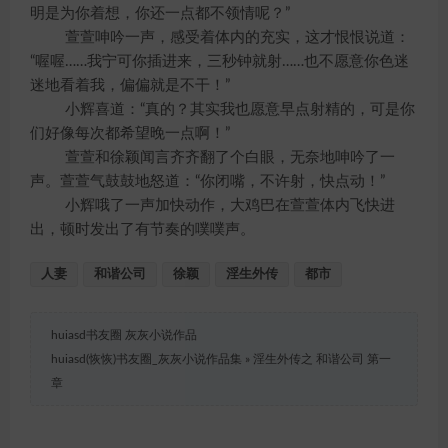
明是为你着想，你还一点都不领情呢？”
萱萱呻吟一声，感受着体内的充实，这才恨恨说道：
“喔喔……我宁可你插进来，三秒钟就射……也不愿意你色迷
迷地看着我，偏偏就是不干！”
小辉喜道：“真的？其实我也愿意早点射精的，可是你
们好像每次都希望晚一点啊！”
萱萱和徐颖闻言齐齐翻了个白眼，无奈地呻吟了一
声。萱萱气鼓鼓地怒道：“你闭嘴，不许射，快点动！”
小辉哦了一声加快动作，大鸡巴在萱萱体内飞快进
出，顿时发出了有节奏的噗噗声。
人妻
和谐公司
徐颖
淫生外传
都市
huiasd书友圈 灰灰小说作品
huiasd(恢恢)书友圈_灰灰小说作品集
»
淫生外传之 和谐公司 第一
章