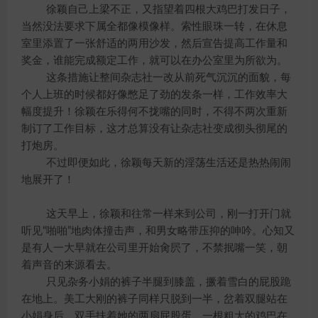
徐颖自己上梁不正，又指望着四根大鸡巴打发日子，
当然没法要求下属全都像模像样。索性眼珠一转，在休息
室里添置了一张舒适的两用沙发，然后宣告提高工作量和
奖金，谁能完成额定工作，就可以在办公室里为所欲为。
这条措施让整间杂志社一改从前死气沉沉的面貌，每
个人上班的时候都好像憋足了劲的发条一样，工作效率大
幅度提升！徐颖在乐得何不拢嘴的同时，不得不两次重新
制订了工作目标，这才总算没有让杂志社变成彻头彻尾的
打炮房。
不过即便如此，徐颖每天新的淫荡生活还是热热闹闹
地展开了！
这天早上，徐颖和往常一样来到公司，刚一打开门就
听见“啪啪”地肉体撞击声，和男女略带压抑的呻吟。心知又
是有人一大早就在公司里开始肏屄了，不禁抿嘴一笑，朝
着声音的来源看去。
只见杂务小娟的裤子半腿到膝盖，撅着雪白的屁股跪
在地上。美工大刚的裤子同样只脱到一半，岔着双腿站在
小娟身后，双手扶着她的两扇屁股蛋，一根粗大的鸡巴在