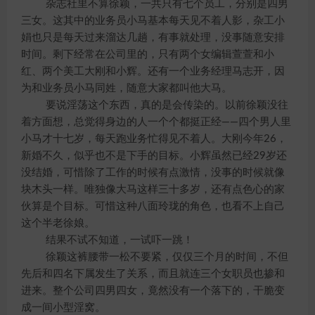
杂志社里不算徐颖，一共只有七个员工，分别是四男
三女。这其中的业务员小马基本每天见不着人影，杂工小
娟也只是每天过来溜达几趟，有事就处理，没事随意安排
时间。剩下经常在公司里的，只有两个女编辑萱萱和小
红、两个美工大刚和小辉。还有一个业务经理马志开，因
为和业务员小马同姓，随意大家都叫他大马。
要说淫荡这个东西，真的是会传染的。以前徐颖没往
着方面想，总觉得身边的人一个个都挺正经——四个男人里
小马才十七岁，每天跑业务忙得见不着人。大刚今年26，
新婚不久，似乎也不是下手的目标。小辉虽然已经29岁还
没结婚，可惜除了工作的时候有点激情，没事的时候就像
块木头一样。唯独像大马这样三十多岁，还有点色心的家
伙算是个目标。可惜这种八面玲珑的角色，也看不上自己
这个半老徐娘。
结果不试不知道，一试吓一跳！
徐颖这裤腰带一松不要紧，仅仅三个月的时间，不但
先后和四名下属发生了关系，而且就连三个女职员也掺和
进来。整个公司四男四女，竟然没有一个落下的，干脆变
成一间小型淫窝。