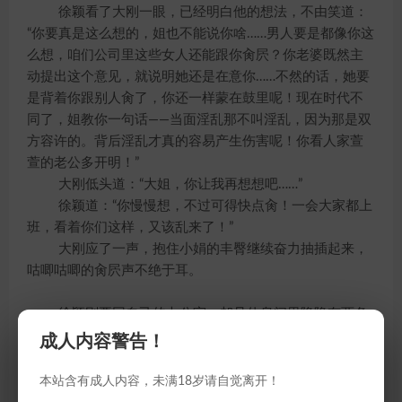
徐颖看了大刚一眼，已经明白他的想法，不由笑道：
“你要真是这么想的，姐也不能说你啥……男人要是都像你这
么想，咱们公司里这些女人还能跟你肏屄？你老婆既然主
动提出这个意见，就说明她还是在意你……不然的话，她要
是背着你跟别人肏了，你还一样蒙在鼓里呢！现在时代不
同了，姐教你一句话——当面淫乱那不叫淫乱，因为那是双
方容许的。背后淫乱才真的容易产生伤害呢！你看人家萱
萱的老公多开明！”
大刚低头道：“大姐，你让我再想想吧……”
徐颖道：“你慢慢想，不过可得快点肏！一会大家都上
班，看着你们这样，又该乱来了！”
大刚应了一声，抱住小娟的丰臀继续奋力抽插起来，
咕唧咕唧的肏屄声不绝于耳。
徐颖刚要回自己的办公室，却见休息间里隐隐有两条
人影。走近一看，却是美工小辉和编辑萱萱两人红着脸坐
成人内容警告！
在休息室里，一副手足无措地样子。不由笑道：“原来你俩
早就来了啊！刚我还在夸萱萱呢……怎么躲在这里呢？”
本站含有成人内容，未满18岁请自觉离开！
萱萱答道：“大刚和小娟在外面肏屄，不想打扰他