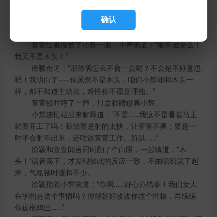
们。”
确认
徐颖笑道：“那有啥的，他俩肏他俩的，你们该干啥干
啥呗……呵呵，躲在里面听声，不觉着难受啊？”
萱萱红着脸瞥了小辉一眼，小声嗔道：“能不难受么！
我又不是木头！”
徐颖奇道：“那你俩怎么不肏一会呢？不会是不好意思
吧！我明白了——你虽然不是木头，咱们小辉却和木头一
样，都不知道主动点，难怪你不愿意理他。”
萱萱顿时哼了一声，只拿眼睛瞪着小辉。
小辉连忙站起来解释道：“不是……我这不是看着马上
就要开工了吗！我怕要是射的太快，让萱萱不爽；要是一
时半会射不出来，还耽误萱萱工作。所以……”
徐颖和萱萱闻言同时翻了个白眼，一起嗔道：“木
头！”话音落下，才发现彼此的反应一致，不由嘻嘻笑了起
来，气氛顿时缓和不少。
徐颖指着小辉笑道：“你啊……好心办错事！我们女人
在乎的是这个事情吗？你得好好改改你这个性格，再练练
你这根鸡巴……”