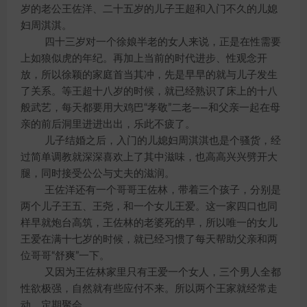
岁的老公王佐洋、二十五岁的儿子王超和入门不久的儿媳
妇周淇淇。
四十三岁对一个徐娘半老的女人来说，正是在性需要
上如狼似虎的年纪。再加上当前的时代进步、性观念开
放，所以徐颖的家庭首当其冲，先是早早的就与儿子发生
了关系。等王超十八岁的时候，就已经熟识了床上的十八
般武艺，每天都要用大鸡巴“孝敬”二老——和父亲一起在母
亲的前后洞里进进出出，乐此不疲了。
儿子结婚之后，入门的儿媳妇周淇淇也是个骚货，经
过简单调教就深深喜欢上了其中滋味，也高高兴兴劈开大
腿，同时接受公公与丈夫的滋润。
王佐洋还有一个哥哥王佐林，带着三个孩子，分别是
两个儿子王五、王尧，和一个女儿王爱。这一家四口也同
样早就炮台高筑，王佐林的老婆死的早，所以唯一的女儿
王爱在满十七岁的时候，就已经习惯了每天帮助父亲和两
位哥哥“舒爽”一下。
又因为王佐林家里只有王爱一个女人，三个男人全都
性欲极强，自然就有些应付不来。所以两个王家就经常走
动、定期聚会……