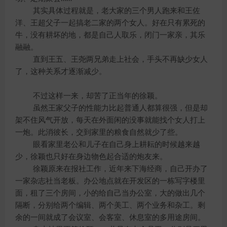
其实具体过程就是，老大家的三个男人跑来和王佐
洋、王超父子一起搞老二家的两个女人。好在只有累死的
牛，没有耕坏的地，都是自己人取乐，闭门一家亲，其乐
融融。
直到王五、王尧两兄弟走上社会，手头不再缺少女人
了，这种关系才逐渐减少。
不过这样一来，却苦了正当年的徐颖。
虽然王家父子的性能力比起普通人都算很强，但是却
架不住风气开放，每天在外面闲的没事就能找个女人打上
一炮。此消彼长，交到家里的粮食自然就少了些。
眼看家里老公和儿子在自己身上耕耘的时候越来越
少，徐颖也只好在身边物色起合适的炮友来。
徐颖原来在报社工作，近年来下海经商，自己开办了
一家杂志社当老板。办公地点就在开发区的一栋写字楼里
面，租了三个房间，小的给自己当办公室，大的做出几个
隔断，分别给两个编辑、两个美工、两个业务和杂工。剩
余的一间就成了会议室、会客室、休息室的多用途房间。