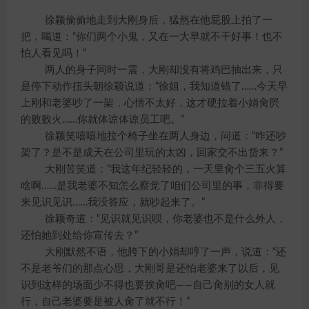
徐颖偷偷地走到大刚身后，猛然在他屁股上拍了一
把，喝道：“你们两个小鬼，又在一大早就不干好事！也不
怕人看见吗！”
两人的身子同时一震，大刚却没有将鸡巴抽出来，只
是停下动作扭头朝徐颖说道：“徐姐，我知道错了……今天早
上刚和老婆吵了一架，心情不太好，这才硬拉着小娟肏屄
的败败火……你就体谅体谅员工吧。”
徐颖笑嘻嘻地拉个椅子坐在两人身边，问道：“咋还吵
架了？是不是成天在公司里玩的太凶，回家交不出货来？”
大刚苦笑道：“我这年纪轻轻的，一天里肏个三五火算
啥啊……是我老婆不知怎么察觉了咱们公司里的事，非得要
来见识见识……我没答应，就吵起来了。”
徐颖奇道：“见识就见识呗，你老婆也不是什么外人，
还怕她到处给你宣传去？”
大刚默然不语，他胯下的小娟却哼了一声，说道：“还
不是老爷们的那点心思，大刚哥是还怕老婆来了以后，见
识到这样的场面少不得也要挨肏吧——自己肏别的女人就
行，自己老婆要是被人肏了就不行！”