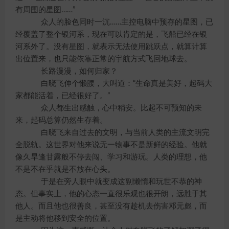
有周围的星图……”
众人的脸色同时一沉……主控电脑中预存的星图，已
经覆盖了整个银河系，现在可以肯定的是，飞船已经在银
河系外了。没有星图，就表示无法使用跳跃点，就算计算
出位置来，也只能依靠正常的宇航方式飞回地球去。
长路漫漫，如何归家？
白晓飞伸个懒腰，大叫道：“生命真是美好，起码大
家都能活着，已经很好了。”
众人都生出感触，心中稍安。比起不可预知的未
来，起码总算仍然生存着。
白晓飞来自过去的文明，与当前人类的主流文明完
全脱轨。这世界对他来说无一物事不是新鲜的经验。他就
像久旱逢甘露般不停去闯、学习和游玩。人类的理想，他
不是不在乎就是不放在心头。
于是在旁人眼中就变成这副懒惰和玩世不恭的神
态。但事实上，他的心态一直很乐观也很开朗，远胜于其
他人。而且他也很善良，甚至没有趁机去伤害邓元彪，而
是主动将他移到安全的位置。