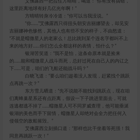
艾佛露西一把拉住方晴晴，喝道：“你有没有搞错，
这里距离地球有好几亿光年啊！”
方晴晴转身冷冷道：“你可以当我没说。”
“你……”艾佛露西只得扭头朝安吉丽娜望去，却见安
吉丽娜神色惨然，其他人也有些不安的样子，不由怒道：
“不就是蠕微星人的老家么！总比跳到某个连名字都叫不上
来的地方好……你们怎么全都这样的表情，怕什么？”
银湖苦笑道：“我不是怕，这条命原本就是捡来
的……能和蠕微星人战斗而死，总好过死在自己人的内讧之
下……可是，咱们的飞船还能战斗吗？”
白晓飞道：“要么咱们趁着没人发现，赶紧找个跳跃
点再跳一次？”
东方雪儿晒道：“先不说能不能找到跳跃点，现在咱
们离蜂巢星系还有点距离，假设一下子跳进里面去，可就
连逃都逃不掉了……蠕微星人可不同罗威查理，他可能垂涎
银湖的美色而手下留情，蠕微星人却绝对会全力把任何入
侵领空的敌船摧毁。”
艾佛露西立刻插口道：“那样也比干坐着等死强！我
同意再跳跃一次！”