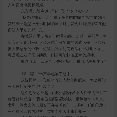
人均露出惧意和疑虑。
东方雪儿颤声道：“咱们飞了多少光年？”
“我更想知道，咱们睡了多长的时间？”安吉丽娜苦
笑望着一边壁上显示时间的原子钟，发现时间仍停留在他
们进入宇眠的那一刻。
在跳跃点里，所有计时器都停止走动。在那里，空
间和时间都以一种人类思感之外的奇异方式运作。不过根
据人类总结的经验，短途跳跃的时间通常在半小时左右。
可是现在这样无序跳跃，则很可能打破正常的规律。
银湖吁出一囗凉气，关心地道：“白晓飞在那里？”
“嘟！嘟！”传声器起响了起来。
众皆愕然——飞船所有的人都刚刚醒来，怎么可能
有人在控制室里进行发言？
这个想法才升起，白晓飞懒洋洋不大在乎的声音在
传音器响起道：“祝各位空间跳跃榆快，请到控制大堂来。
我和一位大家的老朋友正在等着你们……还有，咱们飞到了
一个莫名其妙的地方，需要专业人士来判断一下。”