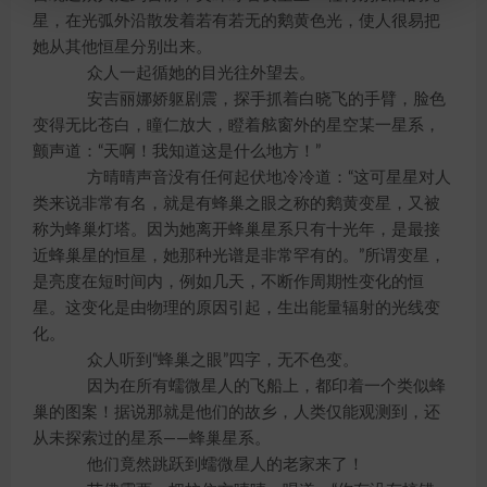
星，在光弧外沿散发着若有若无的鹅黄色光，使人很易把
她从其他恒星分别出来。
众人一起循她的目光往外望去。
安吉丽娜娇躯剧震，探手抓着白晓飞的手臂，脸色
变得无比苍白，瞳仁放大，瞪着舷窗外的星空某一星系，
颤声道：“天啊！我知道这是什么地方！”
方晴晴声音没有任何起伏地冷冷道：“这可星星对人
类来说非常有名，就是有蜂巢之眼之称的鹅黄变星，又被
称为蜂巢灯塔。因为她离开蜂巢星系只有十光年，是最接
近蜂巢星的恒星，她那种光谱是非常罕有的。”所谓变星，
是亮度在短时间内，例如几天，不断作周期性变化的恒
星。这变化是由物理的原因引起，生出能量辐射的光线变
化。
众人听到“蜂巢之眼”四字，无不色变。
因为在所有蠕微星人的飞船上，都印着一个类似蜂
巢的图案！据说那就是他们的故乡，人类仅能观测到，还
从未探索过的星系——蜂巢星系。
他们竟然跳跃到蠕微星人的老家来了！