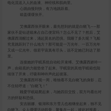
电化流送入人的血液、神经线和肌肉里。
心跳由慢到快，有力地跳跃着。
箱盖缓缓张开。
艾佛露西张开眼来，最先想到的就是白晓飞——那
家伙不是钻进箱来占自己便宜吗？怎么不见了？然后，艾
佛露西清醒过来，涌起莫名的恐惧。我睡了多久呢？飞船
究竟跳跃到了什么地方？那可能是一万光年、一百万光年
又或一亿光年。假若宇宙真有尽头，说不定她已到达了那
里。
连接她的宇眠系统自动松开束缚。艾佛露西娇吟一
声，由箱底的力能垫坐了起来。宇眠室的其他宇眠箱也陆
续张了开来，吁吸和呻吟声此起彼落。
艾佛露西环视一周，唯独看不见白晓飞的身影，忍
不住轻呼道：“白晓飞！”
顾爱宇眠箱爬起来，与她四目交投，双方均看出对
方的怀疑和恐惧。
安吉丽娜、银湖和东方雪儿也相继坐起来，独不见
白晓飞。众人缓缓活动筋骨，聚集在一起，彼此对视着，