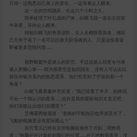
只得一边熟悉自己身上的变化，一边等着众人醒来。
这一次的空间跳跃，长达六个小时之久。
简单处理了叶弘成的尸体，白晓飞就一直在主控室
中呆着，等待众人醒来。
得知白晓飞的奇异进阶，众人全都惊喜莫名，感叹
己方终于有了一名可以抗衡天阶强者的人。只是这惊喜旋
即被更多恐惧代替……
视野舷窗外是迷人的星空。不过这迷人却更令与座
诸人胆颤心寒——因为那星空是如此陌生，没有人可认出以
前任何银河系内的熟悉星系。他们究竟到了宇宙的那一个
角落？
白晓飞看着窗外苦笑道：“我已经看了半天，始终找
不出一个我认识的星系……也许是我的星际知识太贫乏吧，
你们谁能认出咱们在哪里？”
艾佛露西皱眉道：“老娘的宇航知识也早就丢光了，
飞船的电脑里没有星际图么？”
东方雪儿已经在主控电脑前操作了片刻，喟然答
道：“电脑还在计算此刻我们的位置……在它的数据库里，没