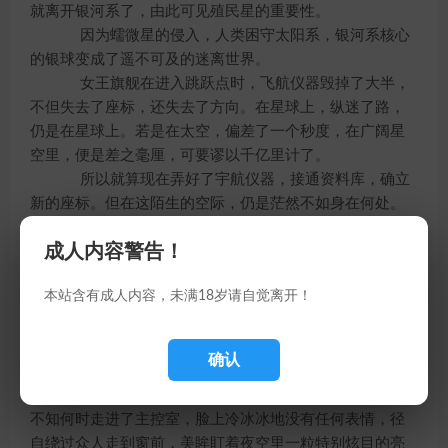
就离开银河系了，由此可见殖民星的重要性。
因为蠕微星的侵入，人类困守太阳系，银河系核心
的银球变成了遥不可及的迷离世界。
女王旗舰在进入跳跃点时，飞航仪器毁掉了大半，
不但失去了座标，还失去了方向。在星球上，纵迷了路，
仍是在星球上。若是在太空，偏差了一个秒度，在广阔星
空里，便是差之毫厘，可要谬以千亿里计了。
所以就算现在弄好了宇航仪器，接通资料库，确立
新的座标。但在这陌生的空际，仍是茫然不如身在何处。
连猜都无从猜起。
成人内容警告！
白晓飞看着众人，脸色也黯淡下来，苦笑道：“我们
本站含有成人内容，未满18岁请自觉离开！
究竟身在那里呢？”
安吉丽娜望往弧状的视野舷窗外，蹙起秀眉道：“从
这么密集的星河程度来看，咱们似乎在某个河系的核心附
确认
近。不过，似乎已经不是银河系了……”
“我可以提供一些参考……”从登船起就昏迷的方晴晴
不知何时走进了主控室，脸上冷冰冰地没有任何表情，径
自绕过众人走到窗前，美眸盯着夜空里一粒特别炫目的亮