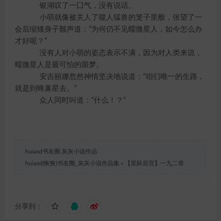
银湖叹了一囗气，没有说话。
小萌就像被关人了噬人猛兽的笼子里般，张望了一
会后缩矮身子颤声道：“为何仍不见蠕微星人，如今怎么办
才好呢？”
没有人对小萌的姿态表示不满，因为对人类来说，
蠕微星人是最可怕的噩梦。
安吉丽娜忽然神情坚决地说道：“咱们唯一的生路，
就是到蜂巢星去。”
众人同时叫道：“什么！？”
huiasd书友圈 灰灰小说作品
huiasd(恢恢)书友圈_灰灰小说作品集
»
【星际后宫】一九二章
分享到：