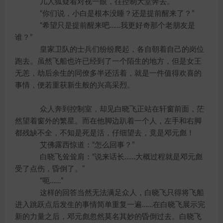
几人狐疑着对视一眼，往控制大堂奔去。
“你们说，小白是根本没睡？还是提前醒来了？”
“希望只是提前醒来吧……我更好奇那个老朋友是
谁？”
皇家卫队的士兵们纷纷爬起，各自朝着自己的岗位
跑去。虽然飞船也许已经到了一个陌生的地方，但是女王
无恙，劫后余生的同僚多半还活着，就是一件值得欢喜的
事情，便若重获新生般的兴高采烈。
众人奔到控制室，却见白晓飞正站在轩窗前面，茫
然望着窗外的繁星。而在他脚边趴着一个人，左手和右脚
都残缺不全，不知是死是活，仔细望去，竟是邓元彪！
艾佛露西惊道：“怎么回事？”
白晓飞耸耸肩：“说来话长……大概过程就是邓元彪
受了点伤，昏倒了。”
“呃……”
这样的回答当然无法满足众人，白晓飞只得将飞船
进入跳跃点后发生的事情简单重复一遍……在白晓飞展示完
新的力量之后，邓元彪忽然莫名其妙的昏倒过去。白晓飞