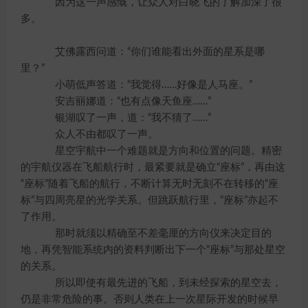
因为这一声感慨，让众人对白晓飞的了解加深了很
多。
艾佛露西问道：“你们谁能看出外面的星系是哪
里？”
小萌低声答道：“我觉得……好像是人马座。”
安吉丽娜道：“也有点像天鱼座……”
银湖叹了一声，道：“我不猜了……”
众人不由都叹了一声。
星空宇航中一个难题就是方向和位置的问题。精密
的宇航仪器在飞船航行时，最紧要就是确立“座标”，再由这
“座标”随着飞船的航行，不断计算无时无刻不在转移的“座
标”与四周亮星的光学关系。但跳跃航行里，“座标”亦起不
了作用。
那时就须以精确至不差毫厘的方向仪来决定目的
地，再凭智能系统内的资料判断出下一个“座标”与那处星空
的关系。
所以即使有最先进的飞船，到未经探索的星空去，
仍是非常危险的事。否则人类在上一次星际开发的时候早